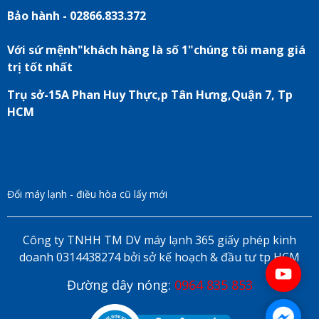
Bảo hành - 02866.833.372
Với sứ mệnh"khách hàng là số 1"chúng tôi mang giá
trị tốt nhất
Trụ sở-15A Phan Huy Thực,p Tân Hưng,Quận 7, Tp
HCM
Đổi máy lạnh - điều hòa cũ lấy mới
Công ty TNHH TM DV máy lạnh 365 giấy phép kinh
doanh 0314438274 bởi sở kế hoạch & đầu tư tp HCM
Đường dây nóng:
0964 835 853