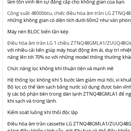
làm tôn vinh lên sự đẳng cấp cho không gian của bạn.
Công suất 48000btu, chiếc điều hòa âm trần LG ZTN
những không gian có diện tích dưới 60m2 như văn phò
Máy nén BLDC biến tần kép
Điều hòa âm trần LG 1 chiều ZTNQ48GMLA1/ZUUQ48G
với nhiều cải tiến giúp máy hoạt động êm ái, duy trì nhiệ
năng lên tới 70% so với những model thông thường khá
Chức năng lọc không khí thuận tiện và mạnh mẽ
Hệ thống lọc không khí 5 bước làm giảm mùi hôi, vi khuẩ
Bộ lọc có thể làm sạch bằng nước sử dụng được bán vĩnh
lý các bộ phận bên trong dàn lạnh ZTNQ48GMLA1 để ng
khí sạch và trong lành.
Kiểm soát luồng khí thổi độc lập
Điều hòa âm trần cassette LG ZTNQ48GMLA1/ZUUQ48GV1 
năng điều khiển cánh vẫy, giờ đây bạn có thể điều khiển