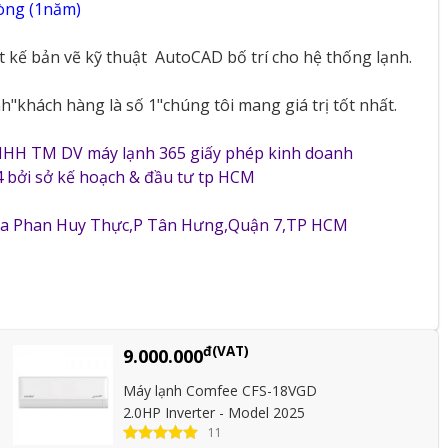
vòng (1năm)
ết kế bản vẽ kỹ thuật
AutoCAD bố trí cho hệ thống lạnh.
"khách hàng là số 1"chúng tôi mang giá trị tốt nhất.
NHH TM DV máy lạnh 365 giấy phép kinh doanh
 bởi sở kế hoạch & đầu tư tp HCM
5a Phan Huy Thực,P Tân Hưng,Quận 7,TP HCM
đ(VAT)
9.000.000
Máy lạnh Comfee CFS-18VGD
2.0HP Inverter - Model 2025
11