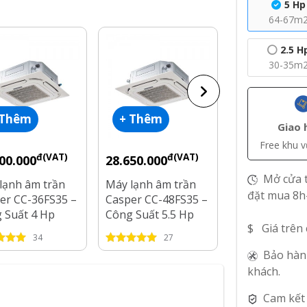
5 Hp
64-67m
2.5 H
30-35m
 Thêm
+ Thêm
+ Thêm
Giao 
Free khu 
đ(VAT)
đ(VAT)
đ
00.000
28.650.000
16.400.000
Mở cửa t
lạnh âm trần
Máy lạnh âm trần
Máy lạnh âm 
đặt mua 8h
er CC-36FS35 –
Casper CC-48FS35 –
Inverter Casp
 Suất 4 Hp
Công Suất 5.5 Hp
18IS35 – Côn
$ Giá trên
2 Hp
34
27
71
Bảo hàn
khách.
Cam kết