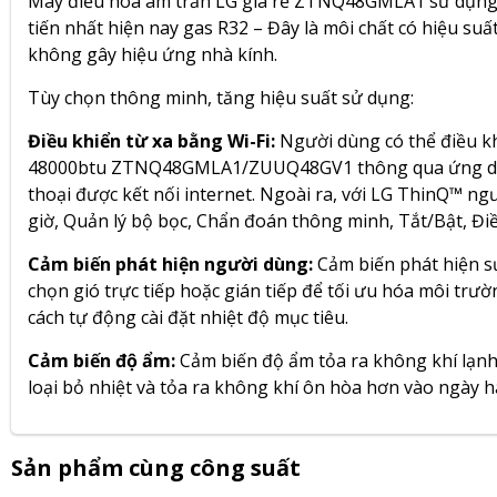
Máy điều hòa âm trần LG giá rẻ ZTNQ48GMLA1 sử dụng mô
tiến nhất hiện nay
gas R32
– Đây là môi chất có hiệu suấ
không gây hiệu ứng nhà kính.
Tùy chọn thông minh, tăng hiệu suất sử dụng:
Điều khiển từ xa bằng Wi-Fi:
Người dùng có thể điều kh
48000btu ZTNQ48GMLA1/ZUUQ48GV1 thông qua ứng dụng
thoại được kết nối internet. Ngoài ra, với LG ThinQ™ ng
giờ, Quản lý bộ bọc, Chẩn đoán thông minh, Tắt/Bật, Đi
Cảm biến phát hiện người dùng:
Cảm biến phát hiện sự
chọn gió trực tiếp hoặc gián tiếp để tối ưu hóa môi trư
cách tự động cài đặt nhiệt độ mục tiêu.
Cảm biến độ ẩm:
Cảm biến độ ẩm tỏa ra không khí lạn
loại bỏ nhiệt và tỏa ra không khí ôn hòa hơn vào ngày 
Sản phẩm cùng công suất