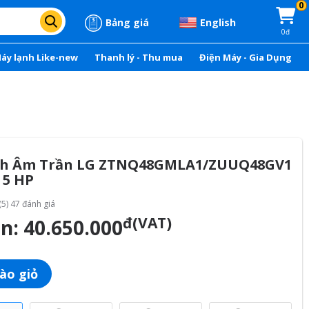
0
Bảng giá
English
0đ
áy lạnh Like-new
Thanh lý - Thu mua
Điện Máy - Gia Dụng
nh Âm Trần LG ZTNQ48GMLA1/ZUUQ48GV1
 5 HP
(5) 47 đánh giá
đ(VAT)
án:
40.650.000
ào giỏ