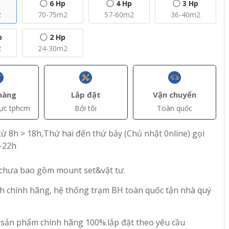
6 Hp
4 Hp
3 Hp
2
70-75m2
57-60m2
36-40m2
p
2 Hp
2
24-30m2
+ Thêm
+ Thêm
hàng
Lắp đặt
Vận chuyển
vực tphcm
Bởi tôi
Toàn quốc
(VAT)
đ(VAT)
đ(VAT)
18.850.000
28.300.000
ừ 8h > 18h,Thứ hai đến thứ bảy (Chủ nhật 0nline) gọi
trần
Máy lạnh âm trần
Máy lạnh âm trần
-22h
er CC-
Inverter Casper CC-
Inverter Casper CC-
g Suất
24IS35 – Công Suất
36IS35 – Công Suất
 chưa bao gồm mount set&vật tư.
2.5 Hp
4 Hp
96
83
h chính hãng, hệ thống trạm BH toàn quốc tận nhà quý
 sản phẩm chính hãng 100%.lắp đặt theo yêu cầu