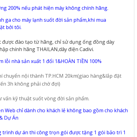
ờng 200% nếu phát hiện máy không chính hãng.
h ga cho máy lạnh suốt đời sản phẩm,khi mua
t bởi tôi.
t được đào tạo từ hãng, chỉ sử dụng ống đồng dày
hập chính hãng THAILAN,dây điện Cadivi.
m lỗi nhà sản xuất 1 đổi 1&HOÀN TIỀN 100%
í chuyển nội thành TP.HCM 20km(giao hàng&lắp đặt
ến 3h không phải chờ đợi)
ư vấn kỹ thuật suốt vòng đời sản phẩm.
ên Web chỉ dành cho khách lẻ không bao gồm cho khách
 & Dự Án
trình dự án thi công trọn gói được tặng 1 gói bảo trì 1