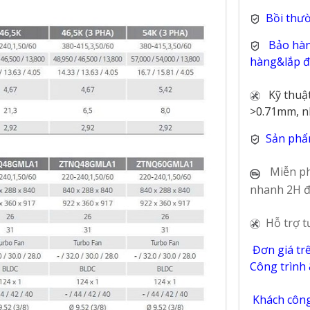
Bồi thư
Bảo hàn
hàng&lắp đặ
Kỹ thuậ
>0.71mm, n
Sản phẩ
Miễn ph
nhanh 2H đ
Hỗ trợ t
Đơn giá tr
Công trình
Khách công 