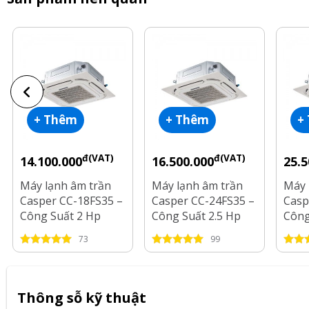
+ Thêm
+ Thêm
+
đ(VAT)
đ(VAT)
14.100.000
16.500.000
25.5
Máy lạnh âm trần
Máy lạnh âm trần
Máy 
Casper CC-18FS35 –
Casper CC-24FS35 –
Casp
Công Suất 2 Hp
Công Suất 2.5 Hp
Công
73
99
Thông sỗ kỹ thuật