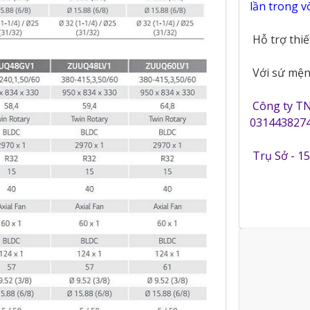
lần trong 
Hỗ trợ thi
Với sứ mệnh
Công ty T
0314438274
Trụ Sở - 1