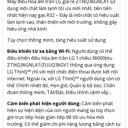
Máy điều hòa âm trần LG giá rẻ ZTNQ36GNLA1 sử
dụng môi chất làm lạnh tối ưu mới nhất, tiên tiến
nhất hiện nay
gas R32
– Đây là môi chất có hiệu suất
làm lạnh cao, thân thiện với môi trường, không gây
hiệu ứng nhà kính.
Tùy chọn thông minh, tăng hiệu suất sử dụng:
Điều khiển từ xa bằng Wi-Fi:
Người dùng có thể
điều khiển điều hòa âm trần LG 1 chiều 36000btu
ZTNQ36GNLA1/ZUUQ36GV1 thông qua ứng dụng
LG ThinQ™ chỉ với một chiếc điện thoại được kết nối
internet. Ngoài ra, với LG ThinQ™ người dùng còn có
thể: Chỉnh nhiệt độ, Hẹn giờ, Quản lý bộ bọc, Chẩn
đoán thông minh, Tắt/Bật, Điều chỉnh cánh vẫy…
Cảm biến phát hiện người dùng:
Cảm biến phát
hiện sự hiện diện của con người mang lại tùy chọn
gió trực tiếp hoặc gián tiếp để tối ưu hóa môi
trường. Có thể giảm chi phí năng lượng bằng cách tự