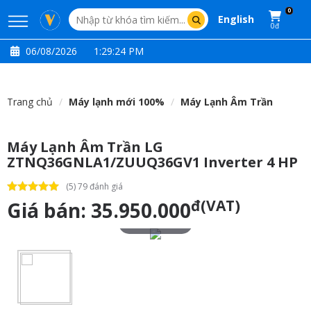
0
English
0đ
06/08/2026
1:29:24 PM
Trang chủ
Máy lạnh mới 100%
Máy Lạnh Âm Trần
Máy Lạnh Âm Trần LG
ZTNQ36GNLA1/ZUUQ36GV1 Inverter 4 HP
(5) 79 đánh giá
đ(VAT)
Giá bán:
35.950.000
Touch to zoom