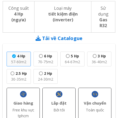
Công suất
Loại máy
Sử
4 Hp
tiết kiệm điện
dụng
(ngựa)
(inverter)
Gas
R32
Tải về Catalogue
4 Hp
6 Hp
5 Hp
3 Hp
57-60m2
70-75m2
64-67m2
36-40m2
2.5 Hp
2 Hp
30-35m2
24-30m2
Giao hàng
Lắp đặt
Vận chuyển
Free khu vực
Bởi tôi
Toàn quốc
tphcm