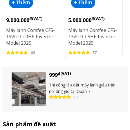
+ Thêm
+ Thêm
đ(VAT)
đ(VAT)
9.000.000
5.900.000
Máy lạnh Comfee CFS-
Máy lạnh Comfee CFS-
18VGD 2.0HP Inverter -
13VGD 1.5HP Inverter -
Model 2025
Model 2025
66
57
đ(VAT)
999
Thi công lắp đặt máy lạnh giấu trần
nối ống gió tại Quận 7
15
Sản phẩm đề xuất