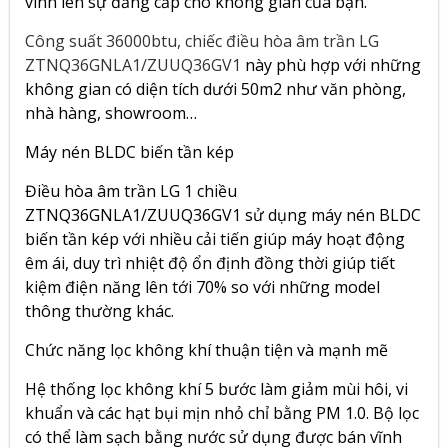
vinh lên sự đẳng cấp cho không gian của bạn.
Công suất 36000btu, chiếc điều hòa âm trần LG
ZTNQ36GNLA1/ZUUQ36GV1
này phù hợp với những
không gian có diện tích dưới 50m2 như văn phòng,
nhà hàng, showroom…
Máy nén BLDC biến tần kép
Điều hòa âm trần LG 1 chiều
ZTNQ36GNLA1/ZUUQ36GV1 sử dụng máy nén BLDC
biến tần kép với nhiều cải tiến giúp máy hoạt động
êm ái, duy trì nhiệt độ ổn định đồng thời giúp tiết
kiệm điện năng lên tới 70% so với những model
thông thường khác.
Chức năng lọc không khí thuận tiện và mạnh mẽ
Hệ thống lọc không khí 5 bước làm giảm mùi hôi, vi
khuẩn và các hạt bụi mịn nhỏ chỉ bằng PM 1.0. Bộ lọc
có thể làm sạch bằng nước sử dụng được bán vĩnh