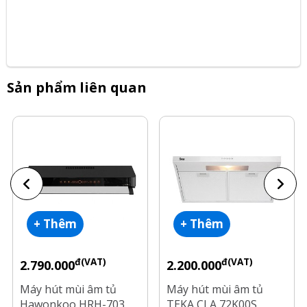
Sản phẩm liên quan
+ Thêm
+ Thêm
đ(VAT)
đ(VAT)
2.790.000
2.200.000
Máy hút mùi âm tủ
Máy hút mùi âm tủ
Hawonkoo HRH-703
TEKA CLA 72K00S