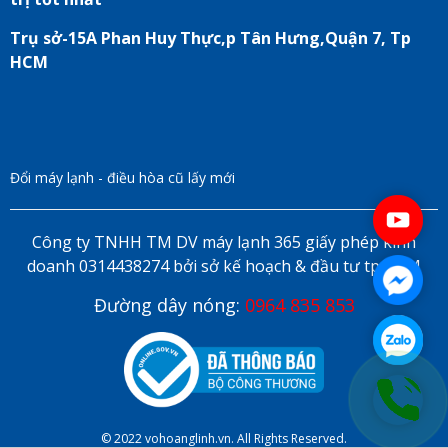
Trụ sở-15A Phan Huy Thực,p Tân Hưng,Quận 7, Tp
HCM
Đổi máy lạnh - điều hòa cũ lấy mới
Công ty TNHH TM DV máy lạnh 365 giấy phép kinh
doanh 0314438274 bởi sở kế hoạch & đầu tư tp HCM
Đường dây nóng:
0964 835 853
© 2022 vohoanglinh.vn. All Rights Reserved.