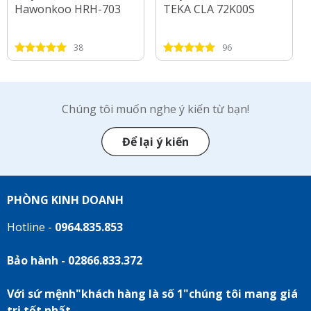
Hawonkoo HRH-703
TEKA CLA 72K00S
38
96
Chúng tôi muốn nghe ý kiến từ bạn!
Để lại ý kiến
PHÒNG KINH DOANH
Hotline -
0964.835.853
Bảo hành - 02866.833.372
Với sứ mệnh"khách hàng là số 1"chúng tôi mang giá
trị tốt nhất