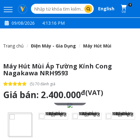
0
English
0đ
09/08/2026
4:13:17 PM
Trang chủ
Điện Máy - Gia Dụng
Máy Hút Mùi
Máy Hút Mùi Áp Tường Kính Cong
Nagakawa NRH9593
(5) 70 đánh giá
đ(VAT)
Giá bán:
2.400.000
Touch to zoom