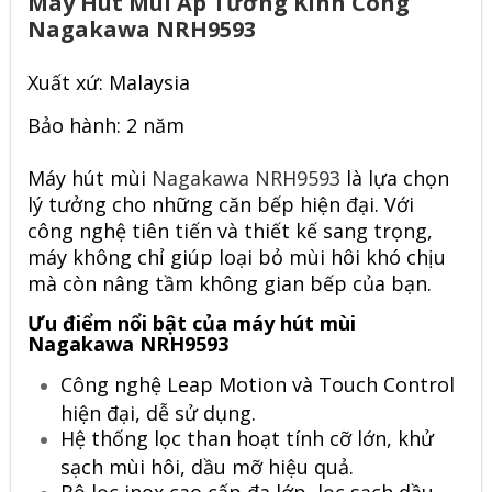
Máy Hút Mùi Áp Tường Kính Cong
Nagakawa NRH9593
Xuất xứ: Malaysia
Bảo hành: 2 năm
Máy hút mùi
Nagakawa NRH9593
là lựa chọn
lý tưởng cho những căn bếp hiện đại. Với
công nghệ tiên tiến và thiết kế sang trọng,
máy không chỉ giúp loại bỏ mùi hôi khó chịu
mà còn nâng tầm không gian bếp của bạn.
Ưu điểm nổi bật của máy hút mùi
Nagakawa NRH9593
Công nghệ Leap Motion và Touch Control
hiện đại, dễ sử dụng.
Hệ thống lọc than hoạt tính cỡ lớn, khử
sạch mùi hôi, dầu mỡ hiệu quả.