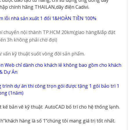
14
90
hập chính hãng THAILAN,dây điện Cadivi.
m lỗi nhà sản xuất 1 đổi 1&HOÀN TIỀN 100%
í chuyển nội thành TP.HCM 20km(giao hàng&lắp đặt
ến 3h không phải chờ đợi)
ư vấn kỹ thuật suốt vòng đời sản phẩm.
ên Web chỉ dành cho khách lẻ không bao gồm cho khách
 & Dự Án
trình dự án thi công trọn gói được tặng 1 gói bảo trì 1
vòng (1năm)
ết kế bản vẽ kỹ thuật
AutoCAD bố trí cho hệ thống lạnh.
"khách hàng là số 1"chúng tôi mang giá trị tốt nhất.