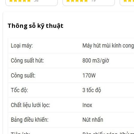
58
19
Thông sỗ kỹ thuật