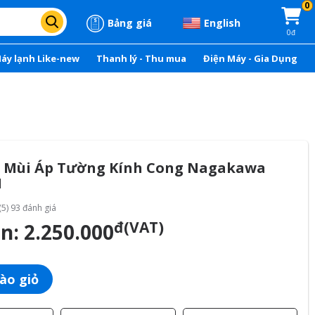
0
Bảng giá
English
0đ
áy lạnh Like-new
Thanh lý - Thu mua
Điện Máy - Gia Dụng
 Mùi Áp Tường Kính Cong Nagakawa
1
(5) 93 đánh giá
đ(VAT)
án:
2.250.000
ào giỏ