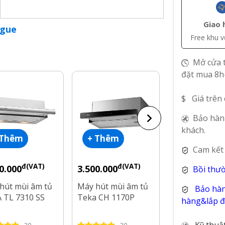
Giao 
ogue
Free khu 
Mở cửa t
đặt mua 8h
$ Giá trên
Bảo hàn
khách.
 Thêm
+ Thêm
+ Thêm
Cam kết
đ(VAT)
đ(VAT)
đ(V
0.000
3.500.000
3.000.000
Bồi thư
hút mùi âm tủ
Máy hút mùi âm tủ
Máy hút mùi 
Bảo hàn
 TL 7310 SS
Teka CH 1170P
tường Comfe
hàng&lắp đặ
70TM77B
Kỹ thuậ