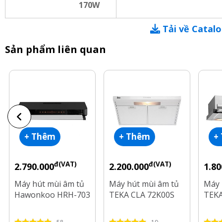
170W
Tải về Catal
Sản phẩm liên quan
+ Thêm
+ Thêm
+
đ(VAT)
đ(VAT)
2.790.000
2.200.000
1.80
Máy hút mùi âm tủ
Máy hút mùi âm tủ
Máy 
Hawonkoo HRH-703
TEKA CLA 72K00S
TEKA