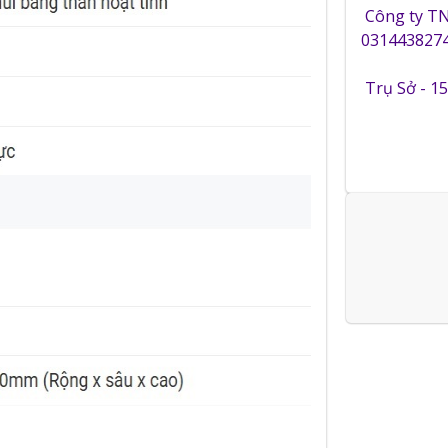
Công ty T
0314438274
Trụ Sở - 1