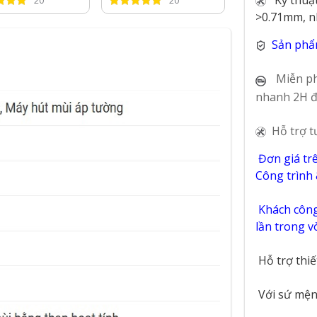
20
20
43
>0.71mm, n
Sản phẩ
Miễn ph
nhanh 2H đ
Hỗ trợ t
Đơn giá tr
Công trình
Khách công 
lần trong 
Hỗ trợ thi
Với sứ mệnh