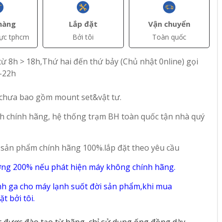
hàng
Lắp đặt
Vận chuyển
vực tphcm
Bởi tôi
Toàn quốc
ừ 8h > 18h,Thứ hai đến thứ bảy (Chủ nhật 0nline) gọi
-22h
 chưa bao gồm mount set&vật tư.
h chính hãng, hệ thống trạm BH toàn quốc tận nhà quý
+ Thêm
+ Thêm
 sản phẩm chính hãng 100%.lắp đặt theo yêu cầu
AT)
đ(VAT)
đ(VAT)
1.680.000
2.230.000
ờng 200% nếu phát hiện máy không chính hãng.
áp
Máy hút mùi âm tủ
Máy hút mùi kính
h ga cho máy lạnh suốt đời sản phẩm,khi mua
e CH-
Comfee CH-
cong Comfee CH-
t bởi tôi.
70SF49B
70CV71B
t được đào tạo từ hãng, chỉ sử dụng ống đồng dày