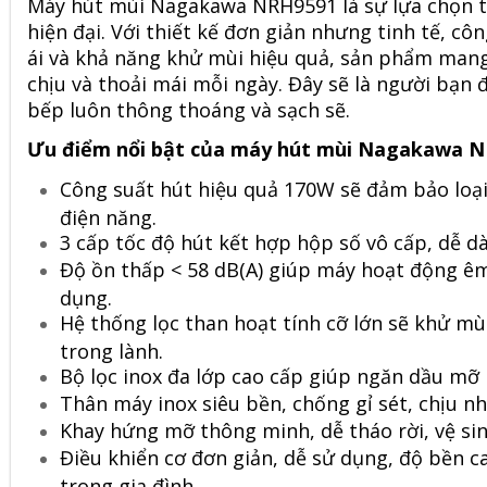
Máy hút mùi Nagakawa
NRH9591
là sự lựa chọn
hiện đại. Với thiết kế đơn giản nhưng tinh tế, 
ái và khả năng khử mùi hiệu quả, sản phẩm man
chịu và thoải mái mỗi ngày. Đây sẽ là người bạn
bếp luôn thông thoáng và sạch sẽ.
Ưu điểm nổi bật của máy hút mùi Nagakawa 
Công suất hút hiệu quả 170W sẽ đảm bảo loại
điện năng.
3 cấp tốc độ hút kết hợp hộp số vô cấp, dễ d
Độ ồn thấp < 58 dB(A) giúp máy hoạt động êm
dụng.
Hệ thống lọc than hoạt tính cỡ lớn sẽ khử mù
trong lành.
Bộ lọc inox đa lớp cao cấp giúp ngăn dầu mỡ
Thân máy inox siêu bền, chống gỉ sét, chịu nhi
Khay hứng mỡ thông minh, dễ tháo rời, vệ sin
Điều khiển cơ đơn giản, dễ sử dụng, độ bền c
trong gia đình.