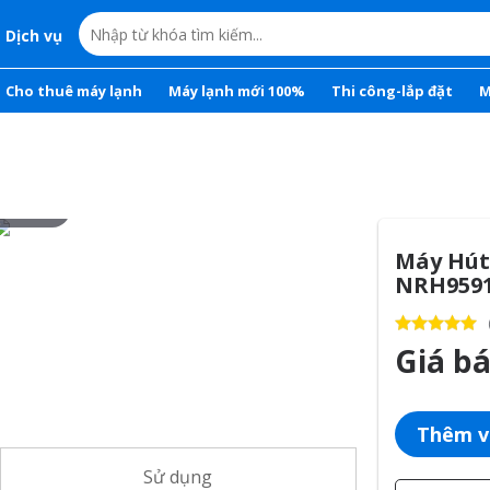
Dịch vụ
Cho thuê máy lạnh
Máy lạnh mới 100%
Thi công-lắp đặt
M
r to zoom
Máy Hút
NRH959
Giá b
Thêm v
Sử dụng