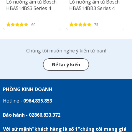
Lò nướng âm tủ Bosch
Lò nướng âm tủ Bosch
HBA514BS3 Series 4
HBA514BB3 Series 4
60
75
Chúng tôi muốn nghe ý kiến từ bạn!
Để lại ý kiến
PHÒNG KINH DOANH
Hotline -
0964.835.853
Bảo hành - 02866.833.372
Với sứ mệnh"khách hàng là số 1"chúng tôi mang giá