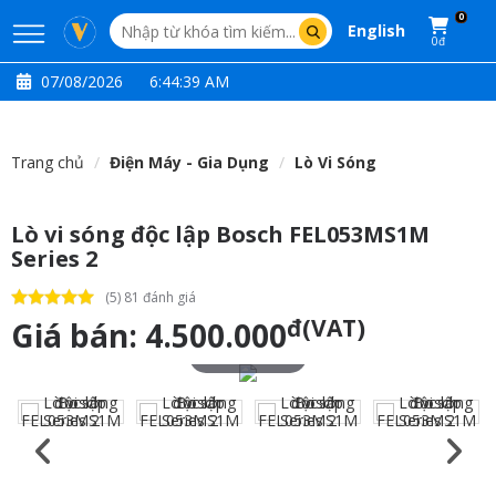
0
English
0đ
07/08/2026
6:44:39 AM
Trang chủ
Điện Máy - Gia Dụng
Lò Vi Sóng
Lò vi sóng độc lập Bosch FEL053MS1M
Series 2
(5) 81 đánh giá
đ(VAT)
Giá bán:
4.500.000
Touch to zoom