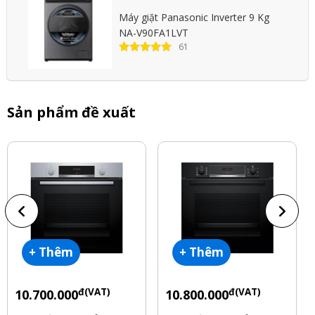
Máy giặt Panasonic Inverter 9 Kg
NA-V90FA1LVT
61
Sản phẩm đề xuất
+ Thêm
+ Thêm
đ(VAT)
đ(VAT)
10.700.000
10.800.000