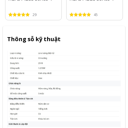
29
45
Thông sỗ kỹ thuật