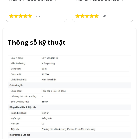
78
58
Thông sỗ kỹ thuật