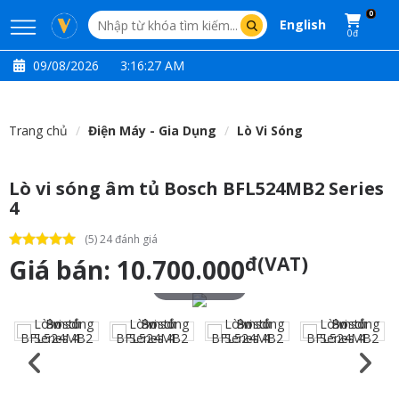
0
English
0đ
09/08/2026
3:16:28 AM
Trang chủ
Điện Máy - Gia Dụng
Lò Vi Sóng
Lò vi sóng âm tủ Bosch BFL524MB2 Series
4
(5) 24 đánh giá
đ(VAT)
Giá bán:
10.700.000
Touch to zoom