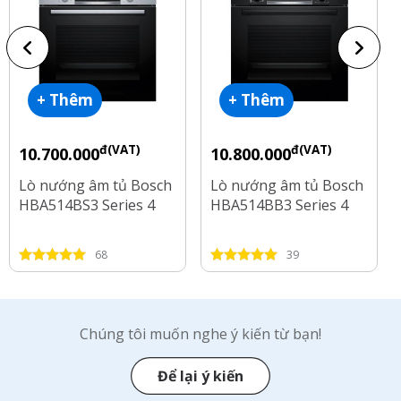
+ Thêm
+ Thêm
đ(VAT)
đ(VAT)
10.700.000
10.800.000
Lò nướng âm tủ Bosch
Lò nướng âm tủ Bosch
HBA514BS3 Series 4
HBA514BB3 Series 4
68
39
Chúng tôi muốn nghe ý kiến từ bạn!
Để lại ý kiến