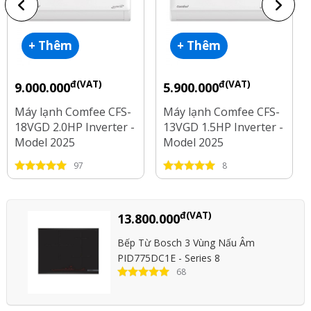
+ Thêm
+ Thêm
đ(VAT)
đ(VAT)
9.000.000
5.900.000
Máy lạnh Comfee CFS-
Máy lạnh Comfee CFS-
18VGD 2.0HP Inverter -
13VGD 1.5HP Inverter -
Model 2025
Model 2025
97
8
đ(VAT)
13.800.000
Bếp Từ Bosch 3 Vùng Nấu Âm
PID775DC1E - Series 8
68