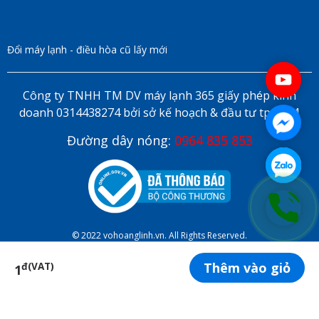
Đổi máy lạnh - điều hòa cũ lấy mới
Công ty TNHH TM DV máy lạnh 365 giấy phép kinh
doanh 0314438274 bởi sở kế hoạch & đầu tư tp HCM
Đường dây nóng:
0964 835 853
© 2022 vohoanglinh.vn. All Rights Reserved.
Thêm vào giỏ
đ(VAT)
1
ĐẶT LỊCH HẸN ONLINE