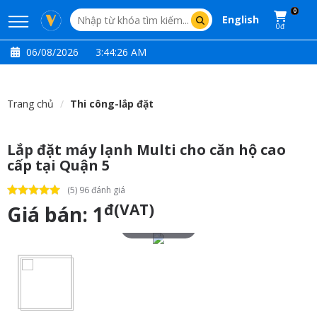
0
English
0đ
06/08/2026
3:44:27 AM
Trang chủ
Thi công-lắp đặt
Lắp đặt máy lạnh Multi cho căn hộ cao
cấp tại Quận 5
(5) 96 đánh giá
đ(VAT)
Giá bán:
1
Touch to zoom