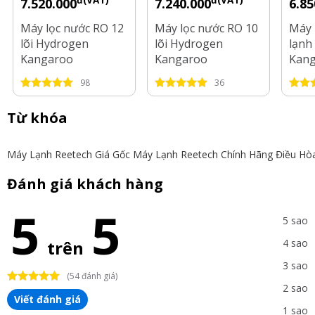
đ(VAT)
đ(VAT)
7.520.000
7.240.000
6.85
Máy lọc nước RO 12
Máy lọc nước RO 10
Máy 
lõi Hydrogen
lõi Hydrogen
lạnh 
Kangaroo
Kangaroo
Kan
KG12S19H3
KG10S18H3
KG1
98
36
Từ khóa
Máy Lạnh Reetech Giá Gốc
Máy Lạnh Reetech Chính Hãng
Điều Hò
Đánh giá khách hàng
5
5
5 sao
trên
4 sao
3 sao
(54 đánh giá)
2 sao
Viết đánh giá
1 sao