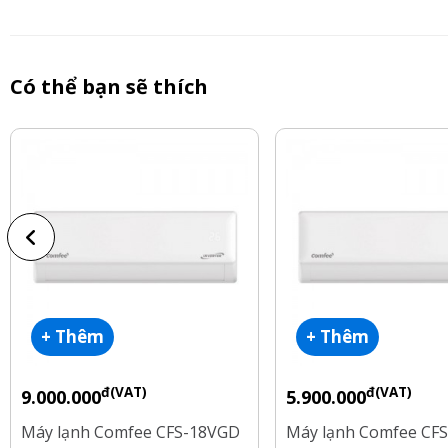
Có thể bạn sẽ thích
+ Thêm
+ Thêm
đ(VAT)
đ(VAT)
9.000.000
5.900.000
Máy lạnh Comfee CFS-18VGD
Máy lạnh Comfee CF