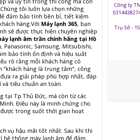
p và uy tín trong thi công mà còn
Công ty T
 Chúng tôi luôn lựa chọn những
0314438274
ể đảm bảo tính bền bỉ, tiết kiệm
 khách hàng.Với
Máy lạnh 365
, bạn
Trụ Sở - 1
ạnh sẽ được thực hiện chuyên nghiệp
áy lạnh âm trần chính hãng tại Hồ
n, Panasonic, Samsung, Mitsubishi,
m bảo tính ổn định và hiệu suất
ểu rõ rằng mỗi khách hàng có
 "khách hàng là trung tâm", công
 đưa ra giải pháp phù hợp nhất, đáp
 và tiêu chuẩn an toàn.
g tại Tp.Thủ Đức, mà còn từ các
 Minh. Điều này là minh chứng cho
 được trong suốt thời gian hoạt
h vụ hậu mãi tốt nhất. Sau khi thi
trì hệ thống máy lạnh âm để đảm