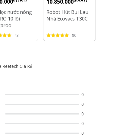
đ(VAT)
đ(VAT)
đ(V
0.000
10.850.000
7.800.000
lọc nước nóng
Robot Hút Bụi Lau
Robot Hút Bụ
RO 10 lõi
Nhà Ecovacs T30C
Nhà Ecovacs 
garoo
Pro Omni
0S16N3
43
80
74
a Reetech Giá Rẻ
0
0
0
0
0