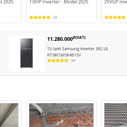
el 2025
1.0HP Inverter - Model 2025
25VGP Inve
43
đ(VAT)
11.280.000
Tủ lạnh Samsung Inverter 382 Lít
RT38CG6584B1SV
94