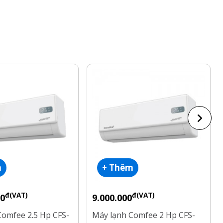
m
+ Thêm
đ(VAT)
đ(VAT)
00
9.000.000
Comfee 2.5 Hp CFS-
Máy lạnh Comfee 2 Hp CFS-