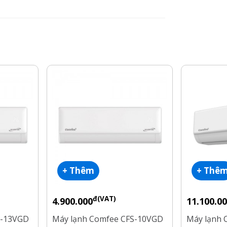
+ Thêm
+ Thê
đ(VAT)
4.900.000
11.100.0
S-13VGD
Máy lạnh Comfee CFS-10VGD
Máy lạnh 