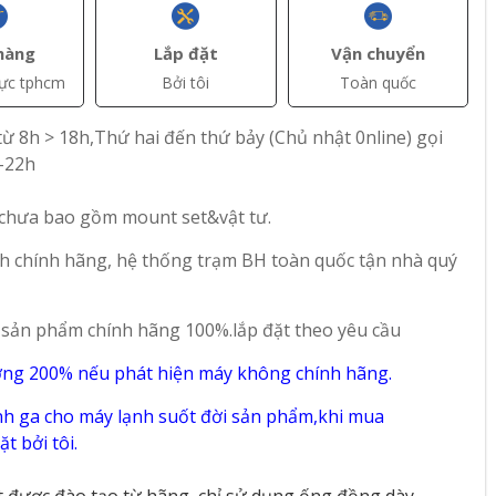
hàng
Lắp đặt
Vận chuyển
vực tphcm
Bởi tôi
Toàn quốc
ừ 8h > 18h,Thứ hai đến thứ bảy (Chủ nhật 0nline) gọi
-22h
+ Thêm
+ Thêm
 chưa bao gồm mount set&vật tư.
Liên hệ
Liên hệ
h chính hãng, hệ thống trạm BH toàn quốc tận nhà quý
 Giá
Khảo sát báo giá thi
Khảo Sát Báo Giá
g Đồng
công ống đồng điều
Thi Công Ống Đồng
n Hộ
hòa nhà phố tại
Máy Lạnh Nhà
 sản phẩm chính hãng 100%.lắp đặt theo yêu cầu
026
Tp.HCM-2026
Xưởng tại Tp.HCM-
59
23
2026
ờng 200% nếu phát hiện máy không chính hãng.
h ga cho máy lạnh suốt đời sản phẩm,khi mua
t bởi tôi.
t được đào tạo từ hãng, chỉ sử dụng ống đồng dày