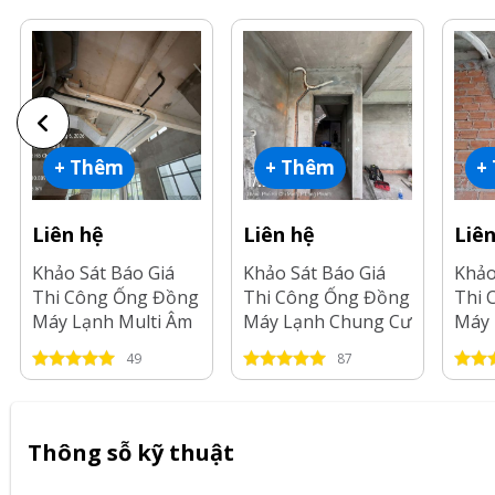
+ Thêm
+ Thêm
+
Liên hệ
Liên hệ
Liê
Khảo Sát Báo Giá
Khảo Sát Báo Giá
Khảo
Thi Công Ống Đồng
Thi Công Ống Đồng
Thi 
Máy Lạnh Multi Âm
Máy Lạnh Chung Cư
Máy 
Trần tại Tp.HCM-
tại Long An-2026
tại 
49
87
2026
2026
Thông sỗ kỹ thuật