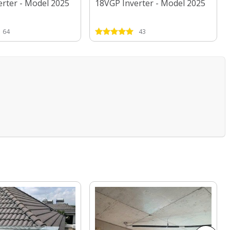
rter - Model 2025
18VGP Inverter - Model 2025
64
43