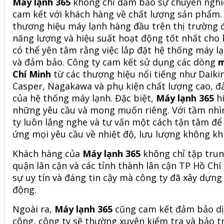
Máy lạnh 365
không chỉ đảm bảo sự chuyên nghiệ
cam kết với khách hàng về chất lượng sản phẩm.
thương hiệu máy lạnh hàng đầu trên thị trường đ
năng lượng và hiệu suất hoạt động tốt nhất cho
có thể yên tâm rằng việc lắp đặt hệ thống máy l
và đảm bảo. Công ty cam kết sử dụng các dòng
m
Chí Minh
từ các thương hiệu nổi tiếng như Daiki
Casper, Nagakawa và phụ kiện chất lượng cao, đả
của hệ thống máy lạnh. Đặc biệt,
Máy lạnh 365
hi
những yêu cầu và mong muốn riêng. Với tầm nhìn
ty luôn lắng nghe và tư vấn một cách tận tâm để
ứng mọi yêu cầu về nhiệt độ, lưu lượng không khí
Khách hàng của
Máy lạnh 365
không chỉ tập trun
quận lân cận và các tỉnh thành lân cận TP Hồ Chí
sự uy tín và đáng tin cậy mà công ty đã xây dựng
động.
Ngoài ra,
Máy lạnh 365
cũng cam kết đảm bảo dịc
công, công ty sẽ thường xuyên kiểm tra và bảo 