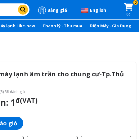
0
Bảng giá
English
0đ
áy lạnh Like-new
Thanh lý - Thu mua
Điện Máy - Gia Dụng
 máy lạnh âm trần cho chung cư-Tp.Thủ
(5) 38 đánh giá
đ(VAT)
án:
1
ào giỏ