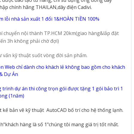
hập chính hãng THAILAN,dây điện Cadivi.
m lỗi nhà sản xuất 1 đổi 1&HOÀN TIỀN 100%
í chuyển nội thành TP.HCM 20km(giao hàng&lắp đặt
ến 3h không phải chờ đợi)
ư vấn kỹ thuật suốt vòng đời sản phẩm.
ên Web chỉ dành cho khách lẻ không bao gồm cho khách
 & Dự Án
trình dự án thi công trọn gói được tặng 1 gói bảo trì 1
vòng (1năm)
ết kế bản vẽ kỹ thuật
AutoCAD bố trí cho hệ thống lạnh.
"khách hàng là số 1"chúng tôi mang giá trị tốt nhất.