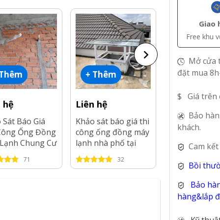
Giao 
Free khu 
Mở cửa t
đặt mua 8h
 Thêm
+ Thêm
+ Thêm
$ Giá trên
n hệ
Liên hệ
Liên hệ
Bảo hàn
 Sát Báo Giá
Khảo sát báo giá thi
Khảo Sát Báo
khách.
Công Ống Đồng
công ống đồng máy
Thi Công Ốn
Lạnh Chung Cư
lạnh nhà phố tại
Máy Lạnh Că
Cam kết
Bình Dương-
Tp.HCM-2026
tại Tp.HCM-2
71
32
49
Bồi thư
Bảo hàn
hàng&lắp đặ
Kỹ thuậ