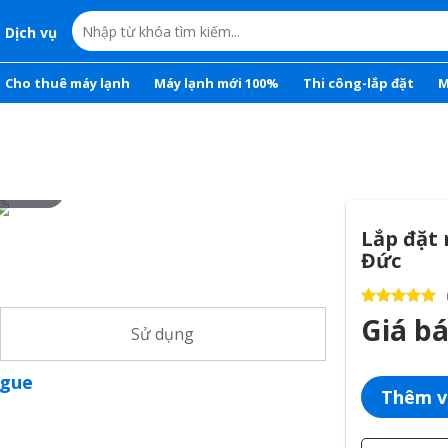
Dịch vụ
Cho thuê máy lạnh
Máy lạnh mới 100%
Thi công-lắp đặt
M
r to zoom
Lắp đặt
Đức
Giá b
Sử dụng
ogue
Thêm v