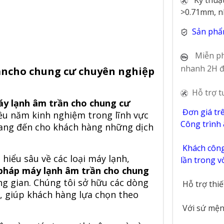
>0.71mm, n
Sản phẩ
Miễn ph
nhanh 2H đ
ầncho chung cư chuyên nghiệp
Hỗ trợ t
áy lạnh âm trần cho chung cư
Đơn giá tr
iều năm kinh nghiệm trong lĩnh vực
Công trình
 mang đến cho khách hàng những dịch
Khách công 
 hiểu sâu về các loại máy lạnh,
lần trong 
 pháp máy lạnh âm trần
cho chung
g gian. Chúng tôi sở hữu các dòng
Hỗ trợ thi
, giúp khách hàng lựa chọn theo
Với sứ mệnh