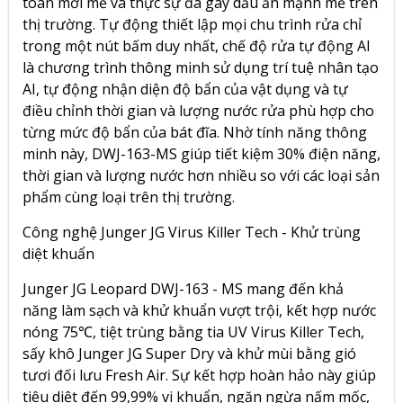
toàn mới mẻ và thực sự đã gây dấu ấn mạnh mẽ trên
thị trường. Tự động thiết lập mọi chu trình rửa chỉ
trong một nút bấm duy nhất, chế độ rửa tự động AI
là chương trình thông minh sử dụng trí tuệ nhân tạo
AI, tự động nhận diện độ bẩn của vật dụng và tự
điều chỉnh thời gian và lượng nước rửa phù hợp cho
từng mức độ bẩn của bát đĩa. Nhờ tính năng thông
minh này, DWJ-163-MS giúp tiết kiệm 30% điện năng,
thời gian và lượng nước hơn nhiều so với các loại sản
phẩm cùng loại trên thị trường.
Công nghệ Junger JG Virus Killer Tech - Khử trùng
diệt khuẩn
Junger JG Leopard DWJ-163 - MS mang đến khả
năng làm sạch và khử khuẩn vượt trội, kết hợp nước
nóng 75℃, tiệt trùng bằng tia UV Virus Killer Tech,
sấy khô Junger JG Super Dry và khử mùi bằng gió
tươi đối lưu Fresh Air. Sự kết hợp hoàn hảo này giúp
tiêu diệt đến 99,99% vi khuẩn, ngăn ngừa nấm mốc,