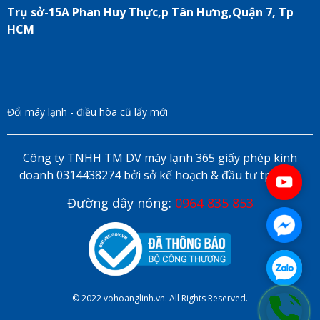
Trụ sở-15A Phan Huy Thực,p Tân Hưng,Quận 7, Tp
HCM
Đổi máy lạnh - điều hòa cũ lấy mới
Công ty TNHH TM DV máy lạnh 365 giấy phép kinh
doanh 0314438274 bởi sở kế hoạch & đầu tư tp HCM
Đường dây nóng:
0964 835 853
© 2022 vohoanglinh.vn. All Rights Reserved.