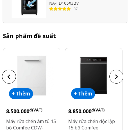
NA-FD105X3BV
37
Sản phẩm đề xuất
+ Thêm
+ Thêm
đ(VAT)
đ(VAT)
8.500.000
8.850.000
Máy rửa chén âm tủ 15
Máy rửa chén độc lập
bộ Comfee CDW-
15 bộ Comfee