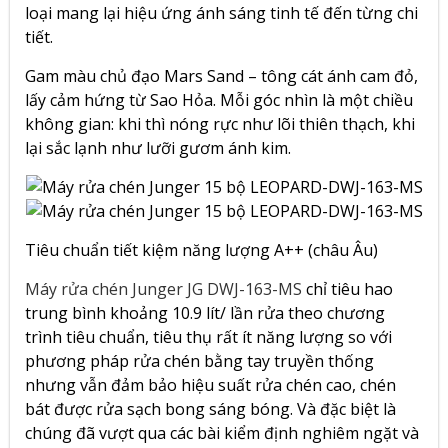
loại mang lại hiệu ứng ánh sáng tinh tế đến từng chi
tiết.
Gam màu chủ đạo Mars Sand – tông cát ánh cam đỏ,
lấy cảm hứng từ Sao Hỏa. Mỗi góc nhìn là một chiều
không gian: khi thì nóng rực như lõi thiên thạch, khi
lại sắc lạnh như lưỡi gươm ánh kim.
Tiêu chuẩn tiết kiệm năng lượng A++ (châu Âu)
Máy rửa chén Junger JG DWJ-163-MS
chỉ tiêu hao
trung bình khoảng 10.9 lít/ lần rửa theo chương
trình tiêu chuẩn, tiêu thụ rất ít năng lượng so với
phương pháp rửa chén bằng tay truyền thống
nhưng vẫn đảm bảo hiệu suất rửa chén cao, chén
bát được rửa sạch bong sáng bóng. Và đặc biệt là
chúng đã vượt qua các bài kiểm định nghiêm ngặt và