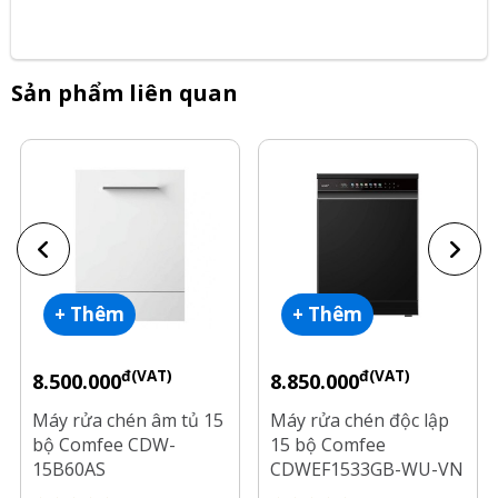
Sản phẩm liên quan
+ Thêm
+ Thêm
đ(VAT)
đ(VAT)
8.500.000
8.850.000
Máy rửa chén âm tủ 15
Máy rửa chén độc lập
bộ Comfee CDW-
15 bộ Comfee
15B60AS
CDWEF1533GB-WU-VN