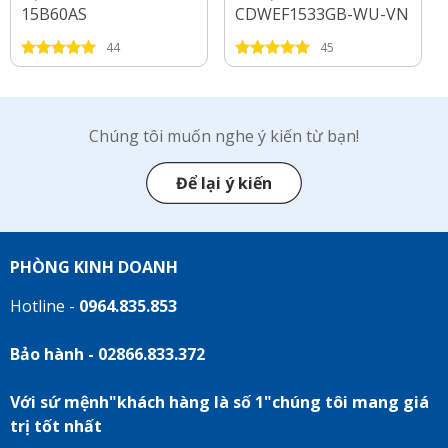
15B60AS
CDWEF1533GB-WU-VN
44
45
Chúng tôi muốn nghe ý kiến từ bạn!
Để lại ý kiến
PHÒNG KINH DOANH
Hotline -
0964.835.853
Bảo hành - 02866.833.372
Với sứ mệnh"khách hàng là số 1"chúng tôi mang giá
trị tốt nhất