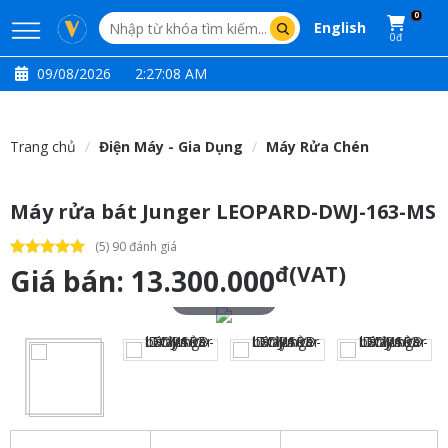
0
English
0đ
09/08/2026
2:27:09 AM
Trang chủ
Điện Máy - Gia Dụng
Máy Rửa Chén
Máy rửa bát Junger LEOPARD-DWJ-163-MS
(5) 90 đánh giá
đ(VAT)
Giá bán:
13.300.000
Touch to zoom