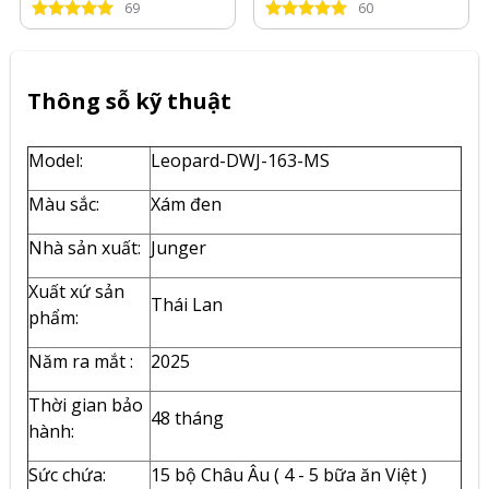
69
60
Thông sỗ kỹ thuật
Model:
Leopard-DWJ-163-MS
Màu sắc:
Xám đen
Nhà sản xuất:
Junger
Xuất xứ sản
Thái Lan
phẩm:
Năm ra mắt :
2025
Thời gian bảo
48 tháng
hành:
Sức chứa:
15 bộ Châu Âu ( 4 - 5 bữa ăn Việt )