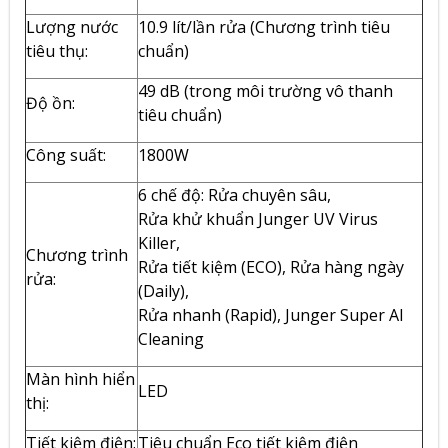
Lượng nước
10.9 lít/lần rửa (Chương trình tiêu
tiêu thụ:
chuẩn)
49 dB (trong môi trường vô thanh
Độ ồn:
tiêu chuẩn)
Công suất:
1800W
6 chế độ: Rửa chuyên sâu,
Rửa khử khuẩn Junger UV Virus
Killer,
Chương trình
Rửa tiết kiệm (ECO), Rửa hàng ngày
rửa:
(Daily),
Rửa nhanh (Rapid), Junger Super AI
Cleaning
Màn hình hiển
LED
thị:
Tiết kiệm điện:
Tiêu chuẩn Eco tiết kiệm điện