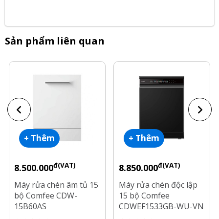
Sản phẩm liên quan
+ Thêm
+ Thêm
đ(VAT)
đ(VAT)
8.500.000
8.850.000
Máy rửa chén âm tủ 15
Máy rửa chén độc lập
bộ Comfee CDW-
15 bộ Comfee
15B60AS
CDWEF1533GB-WU-VN