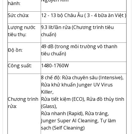
hành:
Sức chứa:
12 - 13 bộ Châu Âu ( 3 - 4 bữa ăn Việt )
Lượng nước
9.3 lít/lần rửa (Chương trình tiêu
tiêu thụ:
chuẩn)
49 dB (trong môi trường vô thanh
Độ ồn:
tiêu chuẩn)
Công suất:
1480-1760W
8 chế độ: Rửa chuyên sâu (Intensive),
Rửa khử khuẩn Junger UV Virus
Killer,
Chương trình
Rửa tiết kiệm (ECO), Rửa đồ thủy tinh
rửa:
(Glass),
Rửa nhanh (Rapid), Rửa tráng,
Junger Super AI Cleaning, Tự làm
sạch (Self Cleaning)