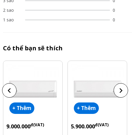
3 sao
0
2 sao
0
1 sao
0
Có thể bạn sẽ thích
+ Thêm
+ Thêm
đ(VAT)
đ(VAT)
9.000.000
5.900.000