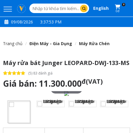
0
English
0đ
09/08/2026
3:37:54 PM
Trang chủ
Điện Máy - Gia Dụng
Máy Rửa Chén
Máy rửa bát Junger LEOPARD-DWJ-133-MS
(5) 83 đánh giá
đ(VAT)
Giá bán:
11.300.000
Touch to zoom