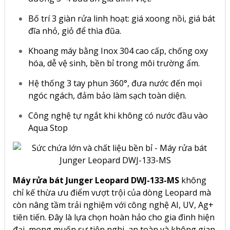
Bố trí 3 giàn rửa linh hoạt: giá xoong nồi, giá bát
đĩa nhỏ, giỏ để thìa đũa.
Khoang máy bằng Inox 304 cao cấp, chống oxy
hóa, dễ vệ sinh, bền bỉ trong môi trường ẩm.
Hệ thống 3 tay phun 360°, đưa nước đến mọi
ngóc ngách, đảm bảo làm sạch toàn diện.
Công nghệ tự ngắt khi không có nước đầu vào
Aqua Stop
Máy rửa bát Junger Leopard DWJ-133-MS
không
chỉ kế thừa ưu điểm vượt trội của dòng Leopard mà
còn nâng tầm trải nghiệm với công nghệ AI, UV, Ag+
tiên tiến. Đây là lựa chọn hoàn hảo cho gia đình hiện
đại, mong muốn sự tiện nghi, an toàn và không gian