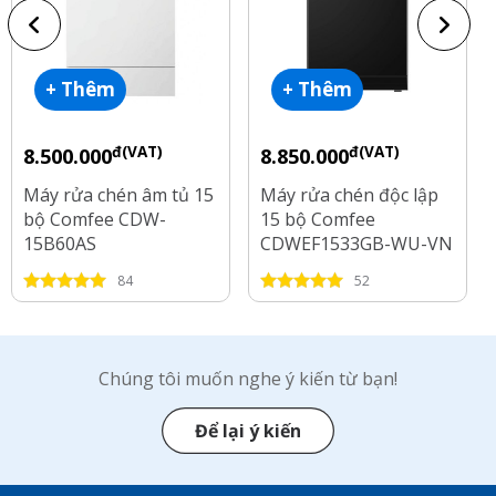
+ Thêm
+ Thêm
đ(VAT)
đ(VAT)
8.500.000
8.850.000
Máy rửa chén âm tủ 15
Máy rửa chén độc lập
bộ Comfee CDW-
15 bộ Comfee
15B60AS
CDWEF1533GB-WU-VN
84
52
Chúng tôi muốn nghe ý kiến từ bạn!
Để lại ý kiến