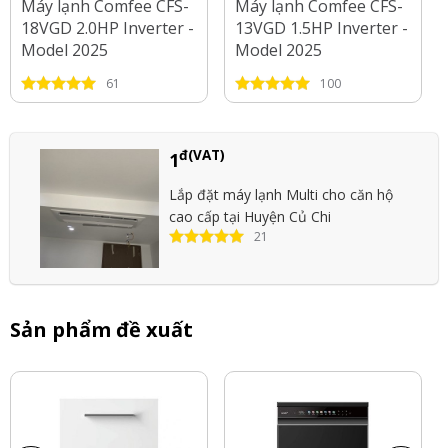
Máy lạnh Comfee CFS-
Máy lạnh Comfee CFS-
18VGD 2.0HP Inverter -
13VGD 1.5HP Inverter -
Model 2025
Model 2025
61
100
đ(VAT)
1
Lắp đặt máy lạnh Multi cho căn hộ
cao cấp tại Huyện Củ Chi
21
Sản phẩm đề xuất