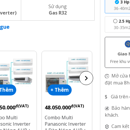
3 Hp
Sử dụng
36-40m
nverter)
Gas R32
2.5 H
ogue
30-35m
Giao 
Free khu 
Mở cửa t
đặt mua 8h
 Thêm
+ Thêm
+ Thêm
$ Giá trên
đ(VAT)
đ(VAT)
đ
50.000
48.050.000
60.200.000
Bảo hàn
khách.
o Multi
Combo Multi
Combo Multi
sonic Inverter
Panasonic Inverter
Samsung Inve
Cam kết