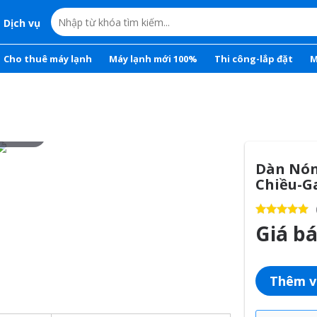
Dịch vụ
Cho thuê máy lạnh
Máy lạnh mới 100%
Thi công-lắp đặt
M
r to zoom
Dàn Nón
Chiều-G
Giá b
Thêm v