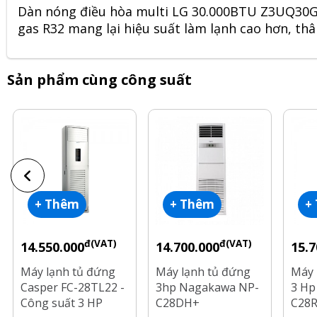
Dàn nóng điều hòa multi LG 30.000BTU Z3UQ30G
gas R32 mang lại hiệu suất làm lạnh cao hơn, thâ
Sản phẩm cùng công suất
+ Thêm
+ Thêm
+
đ(VAT)
đ(VAT)
14.550.000
14.700.000
15.7
Máy lạnh tủ đứng
Máy lạnh tủ đứng
Máy 
Casper FC-28TL22 -
3hp Nagakawa NP-
3 Hp
Công suất 3 HP
C28DH+
C28