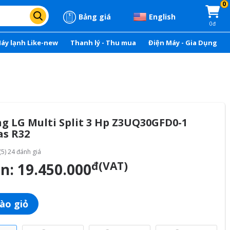
0
Bảng giá
English
0đ
áy lạnh Like-new
Thanh lý - Thu mua
Điện Máy - Gia Dụng
g LG Multi Split 3 Hp Z3UQ30GFD0-1
as R32
(5) 24 đánh giá
đ(VAT)
án:
19.450.000
ào giỏ