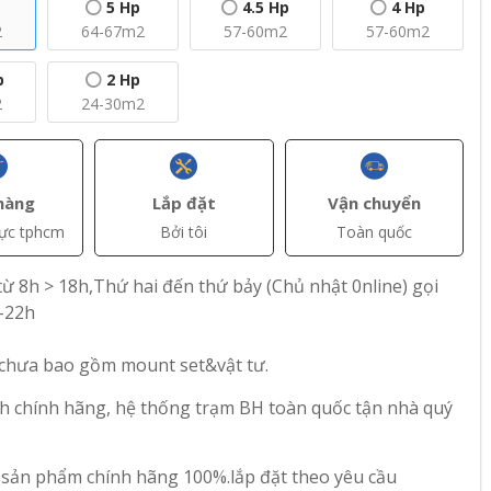
5 Hp
4.5 Hp
4 Hp
2
64-67m2
57-60m2
57-60m2
p
2 Hp
2
24-30m2
hàng
Lắp đặt
Vận chuyển
vực tphcm
Bởi tôi
Toàn quốc
ừ 8h > 18h,Thứ hai đến thứ bảy (Chủ nhật 0nline) gọi
-22h
+ Thêm
+ Thêm
 chưa bao gồm mount set&vật tư.
(VAT)
đ(VAT)
đ(VAT)
56.800.000
66.150.000
h chính hãng, hệ thống trạm BH toàn quốc tận nhà quý
Combo Multi
Combo Multi
rter 4
Samsung Inverter 4
Panasonic Inverter
 sản phẩm chính hãng 100%.lắp đặt theo yêu cầu