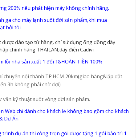
KF/EA
HP AJ100FCJ5KF/EA
4 HP CU-4U34YBZ +
1 HP -
+ 4 Dàn Lạnh 1 HP -
4 Dàn Lạnh Giấu
ờng 200% nếu phát hiện máy không chính hãng.
63
46
2 HP
Trần Nối Ống Gió 1
h ga cho máy lạnh suốt đời sản phẩm,khi mua
HP - 1.5 HP
t bởi tôi.
t được đào tạo từ hãng, chỉ sử dụng ống đồng dày
hập chính hãng THAILAN,dây điện Cadivi.
m lỗi nhà sản xuất 1 đổi 1&HOÀN TIỀN 100%
í chuyển nội thành TP.HCM 20km(giao hàng&lắp đặt
ến 3h không phải chờ đợi)
ư vấn kỹ thuật suốt vòng đời sản phẩm.
ên Web chỉ dành cho khách lẻ không bao gồm cho khách
 & Dự Án
trình dự án thi công trọn gói được tặng 1 gói bảo trì 1