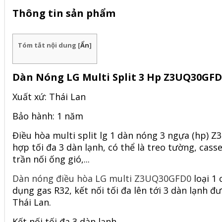
Thông tin sản phẩm
Tóm tắt nội dung
[
Ẩn
]
Dàn Nóng LG Multi Split 3 Hp Z3UQ30GFD0 
Xuất xứ: Thái Lan
Bảo hành: 1 năm
Điều hòa multi split lg 1 dàn nóng 3 ngựa (hp)
Z3
hợp tối đa 3 dàn lạnh, có thể là treo tường, cas
trần nối ống gió,...
Dàn nóng điều hòa LG multi Z3UQ30GFD0
loại 1 
dụng gas R32, kết nối tối đa lên tới 3 dàn lạnh 
Thái Lan.
Kết nối tối đa 3 dàn lạnh