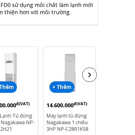
FD0 sử dụng môi chất làm lạnh mới
n thiện hơn với môi trường.
 Thêm
+ Thêm
+ Thêm
đ(VAT)
đ(VAT)
đ
00.000
14.600.000
20.200.000
Lạnh Tủ đứng
Máy lạnh tủ đứng
Máy lạnh tủ 
 Nagakawa NP-
Nagakawa 1 chiều
Nagakawa 2 c
R2H21
3HP NP-C28R1K58
NIP-A30DC In