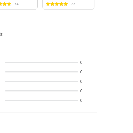
3Hp
74
72
25
ốt
0
0
0
0
0