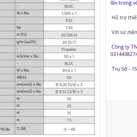
lần trong 
Hỗ trợ thi
Với sứ mệnh
Công ty T
0314438274
Trụ Sở - 1