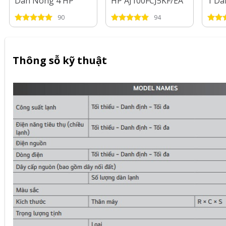
Dàn Nóng 4 HP
HP AJ100FCJ5KF/EA
1 Dà
AJ100FCJ5KF/EA + 4
+ 3 Dàn Lạnh 1 HP -
4 Dà
90
94
Dàn Lạnh 1 HP - 2
1.5 HP - 2.5 HP
HP
HP
Thông sỗ kỹ thuật