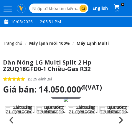
0
English
0đ
10/08/2026
2:05:52 PM
Trang chủ
Máy lạnh mới 100%
Máy Lạnh Multi
Dàn Nóng LG Multi Split 2 Hp
Z2UQ18GFD0-1 Chiều-Gas R32
(5) 29 đánh giá
đ(VAT)
Giá bán:
14.050.000
Touch to zoom