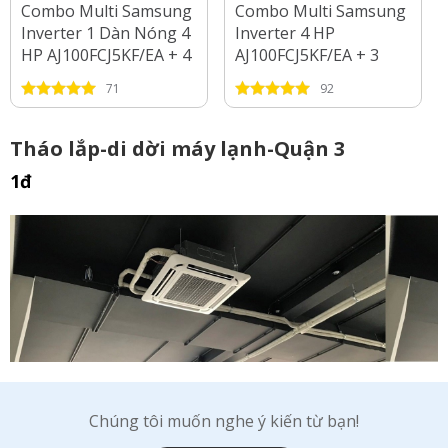
Combo Multi Samsung
Combo Multi Samsung
Inverter 1 Dàn Nóng 4
Inverter 4 HP
HP AJ100FCJ5KF/EA + 4
AJ100FCJ5KF/EA + 3
Dàn Lạnh 1 HP - 2 HP
Dàn Lạnh 1 HP - 1.5 HP
71
92
- 2.5 HP
Tháo lắp-di dời máy lạnh-Quận 3
1đ
Chúng tôi muốn nghe ý kiến từ bạn!