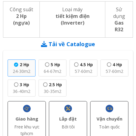
Công suất
Loại máy
Sử
2 Hp
tiết kiệm điện
dụng
(ngựa)
(Inverter)
Gas
R32
Tải về Catalogue
2 Hp
5 Hp
4.5 Hp
4 Hp
24-30m2
64-67m2
57-60m2
57-60m2
3 Hp
2.5 Hp
36-40m2
30-35m2
Giao hàng
Lắp đặt
Vận chuyển
Free khu vực
Bởi tôi
Toàn quốc
tphcm