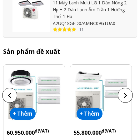
11.Máy Lạnh Multi LG 1 Dàn Nóng 2
Hp + 2 Dàn Lạnh Âm Trần 1 Hướng
Thổi 1 Hp-
A2UQ18GFD0/AMNC09GTUA0
11
Sản phẩm đề xuất
+ Thêm
+ Thêm
đ(VAT)
đ(VAT)
60.950.000
55.800.000