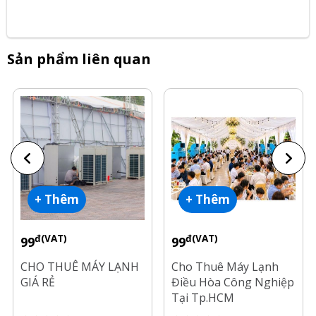
Sản phẩm liên quan
+ Thêm
+ Thêm
đ(VAT)
đ(VAT)
99
99
CHO THUÊ MÁY LẠNH
Cho Thuê Máy Lạnh
GIÁ RẺ
Điều Hòa Công Nghiệp
Tại Tp.HCM