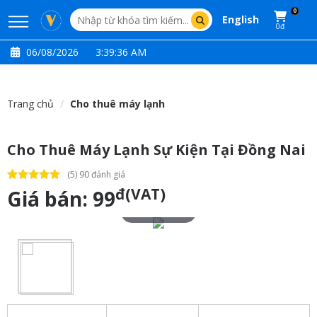
0
English
0đ
06/08/2026
3:39:37 AM
Trang chủ
Cho thuê máy lạnh
Cho Thuê Máy Lạnh Sự Kiện Tại Đồng Nai
(5) 90 đánh giá
đ(VAT)
Giá bán:
99
Touch to zoom