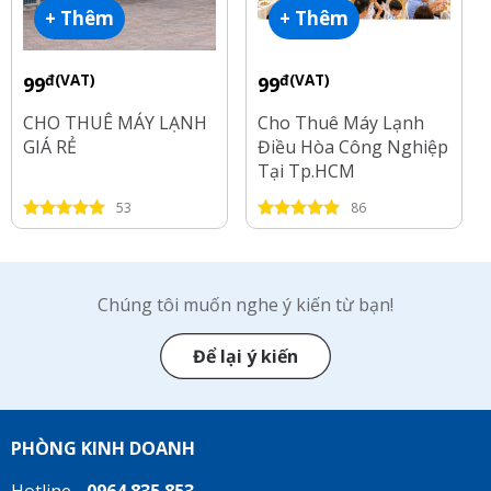
+ Thêm
+ Thêm
đ(VAT)
đ(VAT)
99
99
CHO THUÊ MÁY LẠNH
Cho Thuê Máy Lạnh
GIÁ RẺ
Điều Hòa Công Nghiệp
Tại Tp.HCM
53
86
Chúng tôi muốn nghe ý kiến từ bạn!
Để lại ý kiến
PHÒNG KINH DOANH