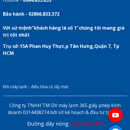
Hotline -
0964.835.853
Bảo hành - 02866.833.372
Với sứ mệnh"khách hàng là số 1"chúng tôi mang giá
trị tốt nhất
Trụ sở-15A Phan Huy Thực,p Tân Hưng,Quận 7, Tp
HCM
Đổi máy lạnh - điều hòa cũ lấy mới
Công ty TNHH TM DV máy lạnh 365 giấy phép kinh
doanh 0314438274 bởi sở kế hoạch & đầu tư tp HCM
Đường dây nóng:
0964 835 853