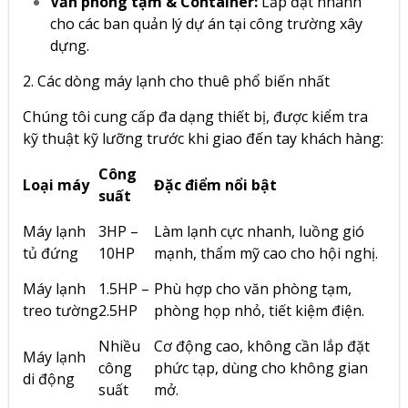
Văn phòng tạm & Container:
Lắp đặt nhanh
cho các ban quản lý dự án tại công trường xây
dựng.
2. Các dòng máy lạnh cho thuê phổ biến nhất
Chúng tôi cung cấp đa dạng thiết bị, được kiểm tra
kỹ thuật kỹ lưỡng trước khi giao đến tay khách hàng:
Công
Loại máy
Đặc điểm nổi bật
suất
Máy lạnh
3HP –
Làm lạnh cực nhanh, luồng gió
tủ đứng
10HP
mạnh, thẩm mỹ cao cho hội nghị.
Máy lạnh
1.5HP –
Phù hợp cho văn phòng tạm,
treo tường
2.5HP
phòng họp nhỏ, tiết kiệm điện.
Nhiều
Cơ động cao, không cần lắp đặt
Máy lạnh
công
phức tạp, dùng cho không gian
di động
suất
mở.