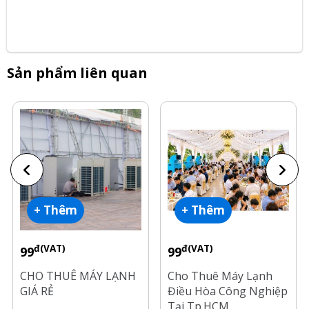
Sản phẩm liên quan
+ Thêm
+ Thêm
đ(VAT)
đ(VAT)
99
99
CHO THUÊ MÁY LẠNH
Cho Thuê Máy Lạnh
GIÁ RẺ
Điều Hòa Công Nghiệp
Tại Tp.HCM