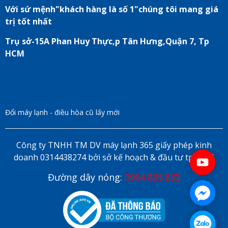
Với sứ mệnh"khách hàng là số 1"chúng tôi mang giá
trị tốt nhất
Trụ sở-15A Phan Huy Thực,p Tân Hưng,Quận 7, Tp
HCM
Đổi máy lạnh - điều hòa cũ lấy mới
Công ty TNHH TM DV máy lạnh 365 giấy phép kinh
doanh 0314438274 bởi sở kế hoạch & đầu tư tp HCM
Đường dây nóng:
0964 835 853