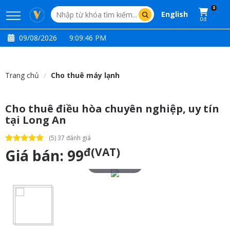
0
English
0đ
09/08/2026
9:09:47 PM
Trang chủ
Cho thuê máy lạnh
Cho thuê điều hòa chuyên nghiệp, uy tín
tại Long An
(5) 37 đánh giá
đ(VAT)
Giá bán:
99
Touch to zoom