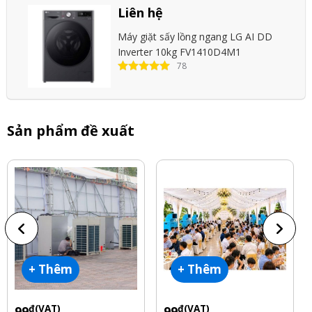
Liên hệ
Máy giặt sấy lồng ngang LG AI DD
Inverter 10kg FV1410D4M1
78
Sản phẩm đề xuất
+ Thêm
+ Thêm
đ(VAT)
đ(VAT)
99
99