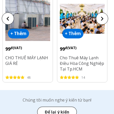
+ Thêm
+ Thêm
đ(VAT)
đ(VAT)
99
99
CHO THUÊ MÁY LẠNH
Cho Thuê Máy Lạnh
GIÁ RẺ
Điều Hòa Công Nghiệp
Tại Tp.HCM
48
14
Chúng tôi muốn nghe ý kiến từ bạn!
Để lại ý kiến