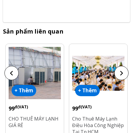
Sản phẩm liên quan
+ Thêm
+ Thêm
đ(VAT)
đ(VAT)
99
99
CHO THUÊ MÁY LẠNH
Cho Thuê Máy Lạnh
GIÁ RẺ
Điều Hòa Công Nghiệp
Tại Tp.HCM