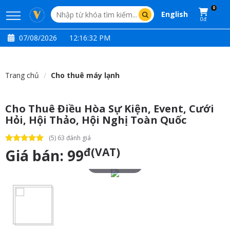
0
English
0đ
07/08/2026
12:16:33 PM
Trang chủ
Cho thuê máy lạnh
Cho Thuê Điều Hòa Sự Kiện, Event, Cưới
Hỏi, Hội Thảo, Hội Nghị Toàn Quốc
(5) 63 đánh giá
đ(VAT)
Giá bán:
99
Touch to zoom