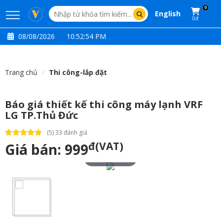
0
English
0đ
08/08/2026
10:52:55 PM
Trang chủ
Thi công-lắp đặt
Báo giá thiết kế thi công máy lạnh VRF
LG TP.Thủ Đức
(5) 33 đánh giá
đ(VAT)
Giá bán:
999
Touch to zoom