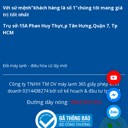
Với sứ mệnh"khách hàng là số 1"chúng tôi mang giá
trị tốt nhất
Trụ sở-15A Phan Huy Thực,p Tân Hưng,Quận 7, Tp
HCM
Đổi máy lạnh - điều hòa cũ lấy mới
Công ty TNHH TM DV máy lạnh 365 giấy phép kinh
doanh 0314438274 bởi sở kế hoạch & đầu tư tp HCM
Đường dây nóng:
0964 835 853