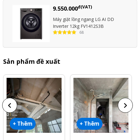
đ(VAT)
9.550.000
Máy giặt lồng ngang LG AI DD
Inverter 12kg FV1412S3B
68
Sản phẩm đề xuất
+ Thêm
+ Thêm