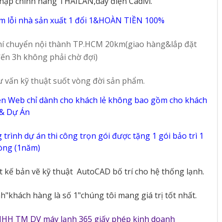
hập chính hãng THAILAN,dây điện Cadivi.
m lỗi nhà sản xuất 1 đổi 1&HOÀN TIỀN 100%
í chuyển nội thành TP.HCM 20km(giao hàng&lắp đặt
ến 3h không phải chờ đợi)
ư vấn kỹ thuật suốt vòng đời sản phẩm.
ên Web chỉ dành cho khách lẻ không bao gồm cho khách
 & Dự Án
trình dự án thi công trọn gói được tặng 1 gói bảo trì 1
vòng (1năm)
ết kế bản vẽ kỹ thuật
AutoCAD bố trí cho hệ thống lạnh.
"khách hàng là số 1"chúng tôi mang giá trị tốt nhất.
NHH TM DV máy lạnh 365 giấy phép kinh doanh