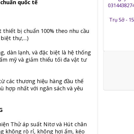
 chuẩn quốc tế
0314438274
Trụ Sở - 1
 thiết bị chuẩn 100% theo nhu cầu
iệt thự,...)
g, dàn lạnh, và đặc biệt là hệ thống
hẩm mỹ và giảm thiểu tối đa vật tư
từ các thương hiệu hàng đầu thế
 phù hợp nhất với ngân sách và yêu
G
iện Thử áp suất Nitơ và Hút chân
g không rò rỉ, không hơi ẩm, kéo