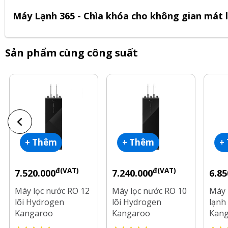
Máy Lạnh 365 - Chìa khóa cho không gian mát l
Sản phẩm cùng công suất
+ Thêm
+ Thêm
+
đ(VAT)
đ(VAT)
7.520.000
7.240.000
6.85
Máy lọc nước RO 12
Máy lọc nước RO 10
Máy 
lõi Hydrogen
lõi Hydrogen
lạnh 
Kangaroo
Kangaroo
Kan
KG12S19H3
KG10S18H3
KG1