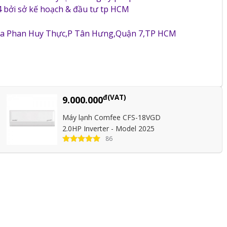
 bởi sở kế hoạch & đầu tư tp HCM
5a Phan Huy Thực,P Tân Hưng,Quận 7,TP HCM
đ(VAT)
9.000.000
Máy lạnh Comfee CFS-18VGD
2.0HP Inverter - Model 2025
86