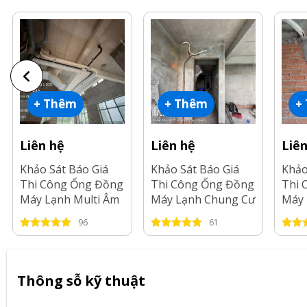
+ Thêm
+ Thêm
+
Liên hệ
Liên hệ
Liê
Khảo Sát Báo Giá
Khảo Sát Báo Giá
Khảo
Thi Công Ống Đồng
Thi Công Ống Đồng
Thi 
Máy Lạnh Multi Âm
Máy Lạnh Chung Cư
Máy 
Trần tại Tp.HCM-
tại Long An-2026
tại 
96
61
2026
2026
Thông sỗ kỹ thuật