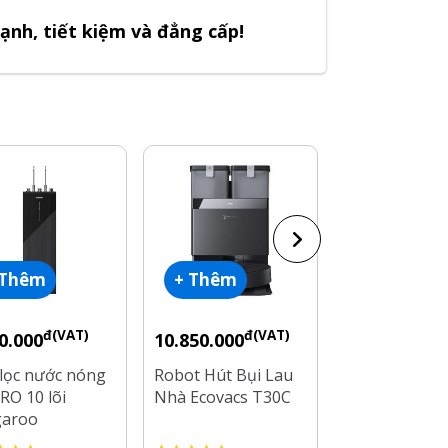
ạnh, tiết kiệm và đẳng cấp!
 Thêm
+ Thêm
+ Thêm
đ(VAT)
đ(VAT)
đ(V
0.000
10.850.000
7.800.000
lọc nước nóng
Robot Hút Bụi Lau
Robot Hút Bụ
RO 10 lõi
Nhà Ecovacs T30C
Nhà Ecovacs 
garoo
Pro Omni
0S16N3