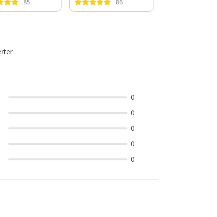
85
86
91
rter
0
0
0
0
0