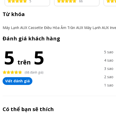
5
66
Từ khóa
Máy Lạnh AUX Cassette
Điều Hòa Âm Trần AUX
Máy Lạnh AUX Inve
Đánh giá khách hàng
5
5
5 sao
trên
4 sao
3 sao
(68 đánh giá)
2 sao
Viết đánh giá
1 sao
Có thể bạn sẽ thích