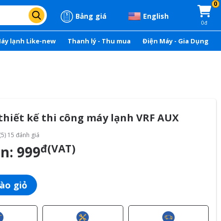
0
Bảng giá
English
0đ
áy lạnh Like-new
Thanh lý - Thu mua
Điện Máy - Gia Dụng
thiết kế thi công máy lạnh VRF AUX
(5) 15 đánh giá
đ(VAT)
án:
999
ào giỏ