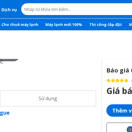
Dịch vụ
Cho thuê máy lạnh
Máy lạnh mới 100%
Thi công-lắp đặt
M
r to zoom
Báo giá 
Giá b
Sử dụng
Thêm v
ogue