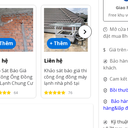
Giao 
Free khu 
Mở cửa t
đặt mua 8h
 Thêm
+ Thêm
+ Thêm
$ Giá trên
n hệ
Liên hệ
Liên hệ
Bảo hàn
khách.
 Sát Báo Giá
Khảo sát báo giá thi
Khảo Sát Báo
Công Ống Đồng
công ống đồng máy
Thi Công Ốn
Cam kết
Lạnh Chung Cư
lạnh nhà phố tại
Máy Lạnh Că
Bình Dương-
Tp.HCM-2026
tại Tp.HCM-2
Bồi thư
64
76
30
Bảo hàn
hàng&lắp đặ
Kỹ thuậ