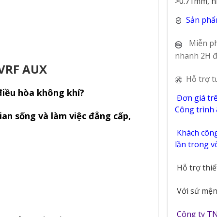
>0.71mm, n
Sản phẩ
Miễn ph
nhanh 2H đ
 VRF AUX
Hỗ trợ t
điều hòa không khí?
Đơn giá tr
Công trình
ian sống và làm việc đẳng cấp,
Khách công 
lần trong 
Hỗ trợ thi
Với sứ mệnh
Công ty T