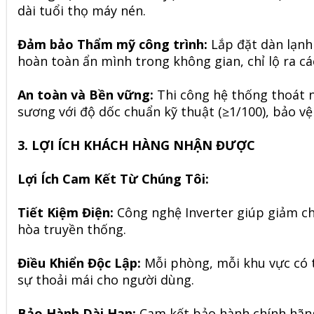
dài tuổi thọ máy nén.
Đảm bảo Thẩm mỹ công trình:
Lắp đặt dàn lạnh 
hoàn toàn ẩn mình trong không gian, chỉ lộ ra cá
An toàn và Bền vững:
Thi công hệ thống thoát 
sương với độ dốc chuẩn kỹ thuật (≥1/100), bảo vệ 
3. LỢI ÍCH KHÁCH HÀNG NHẬN ĐƯỢC
Lợi Ích Cam Kết Từ Chúng Tôi:
Tiết Kiệm Điện:
Công nghệ Inverter giúp giảm ch
hòa truyền thống.
Điều Khiển Độc Lập:
Mỗi phòng, mỗi khu vực có th
sự thoải mái cho người dùng.
Bảo Hành Dài Hạn:
Cam kết bảo hành chính hãng