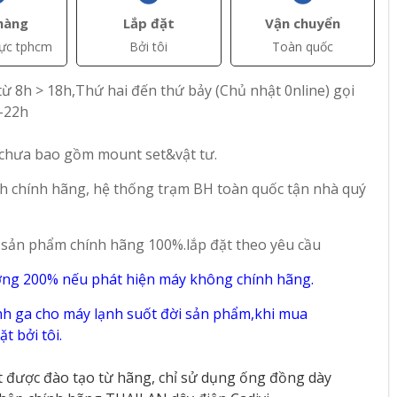
hàng
Lắp đặt
Vận chuyển
vực tphcm
Bởi tôi
Toàn quốc
ừ 8h > 18h,Thứ hai đến thứ bảy (Chủ nhật 0nline) gọi
-22h
+ Thêm
+ Thêm
 chưa bao gồm mount set&vật tư.
Liên hệ
Liên hệ
h chính hãng, hệ thống trạm BH toàn quốc tận nhà quý
 Giá
Khảo sát báo giá thi
Khảo Sát Báo Giá
g Đồng
công ống đồng điều
Thi Công Ống Đồng
 sản phẩm chính hãng 100%.lắp đặt theo yêu cầu
n Hộ
hòa nhà phố tại
Máy Lạnh Nhà
026
Tp.HCM-2026
Xưởng tại Tp.HCM-
ờng 200% nếu phát hiện máy không chính hãng.
24
56
2026
h ga cho máy lạnh suốt đời sản phẩm,khi mua
t bởi tôi.
t được đào tạo từ hãng, chỉ sử dụng ống đồng dày