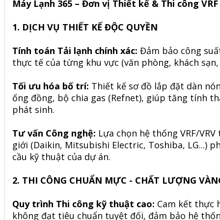
Máy Lạnh 365 – Đơn vị Thiết kế & Thi công VRF
1. DỊCH VỤ THIẾT KẾ ĐỘC QUYỀN
Tính toán Tải lạnh chính xác:
Đảm bảo công suất
thực tế của từng khu vực (văn phòng, khách sạn, b
Tối ưu hóa bố trí:
Thiết kế sơ đồ lắp đặt dàn nón
ống đồng, bộ chia gas (Refnet), giúp tăng tính t
phát sinh.
Tư vấn Công nghệ:
Lựa chọn hệ thống VRF/VRV 
giới (Daikin, Mitsubishi Electric, Toshiba, LG...)
cầu kỹ thuật của dự án.
2. THI CÔNG CHUẨN MỰC - CHẤT LƯỢNG VÀN
Quy trình Thi công kỹ thuật cao:
Cam kết thực h
không đạt tiêu chuẩn tuyệt đối, đảm bảo hệ thốn