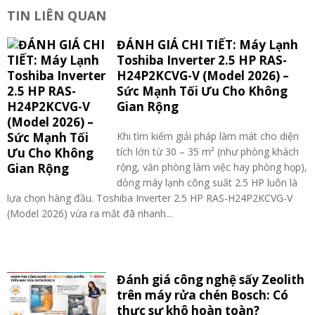
TIN LIÊN QUAN
ĐÁNH GIÁ CHI TIẾT: Máy Lạnh
Toshiba Inverter 2.5 HP RAS-
H24P2KCVG-V (Model 2026) –
Sức Mạnh Tối Ưu Cho Không
Gian Rộng
Khi tìm kiếm giải pháp làm mát cho diện
tích lớn từ 30 – 35 m² (như phòng khách
rộng, văn phòng làm việc hay phòng họp),
dòng máy lạnh công suất 2.5 HP luôn là
lựa chọn hàng đầu. Toshiba Inverter 2.5 HP RAS-H24P2KCVG-V
(Model 2026) vừa ra mắt đã nhanh...
Đánh giá công nghệ sấy Zeolith
trên máy rửa chén Bosch: Có
thực sự khô hoàn toàn?