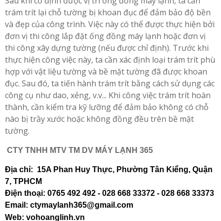
Sau khi cố định được vị trí ống đồng máy lạnh, ta cần
trám trít lại chỗ tường bị khoan đục để đảm bảo độ bền
và đẹp của công trình. Việc này có thể được thực hiện bởi
đơn vị thi công lắp đặt ống đồng máy lạnh hoặc đơn vị
thi công xây dựng tường (nếu được chỉ định). Trước khi
thực hiện công việc này, ta cần xác định loại trám trít phù
hợp với vật liệu tường và bề mặt tường đã được khoan
đục. Sau đó, ta tiến hành trám trít bằng cách sử dụng các
công cụ như dao, xẻng, v.v... Khi công việc trám trít hoàn
thành, cần kiểm tra kỹ lưỡng để đảm bảo không có chỗ
nào bị trầy xước hoặc không đồng đều trên bề mặt
tường.
CTY TNHH MTV TM DV MÁY LẠNH 365
Địa chỉ: 15A Phan Huy Thực, Phường Tân Kiểng, Quận
7, TPHCM
Điện thoại: 0765 492 492 - 028 668 33372 - 028 668 33373
Email: ctymaylanh365@gmail.com
Web: vohoanglinh.vn