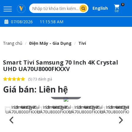
0
English
0đ
07/08/2026
11:16:00 AM
Trang chủ
Điện Máy - Gia Dụng
Tivi
Smart Tivi Samsung 70 Inch 4K Crystal
UHD UA70U8000FKXXV
(5) 73 đánh giá
Giá bán:
Liên hệ
Touch to zoom