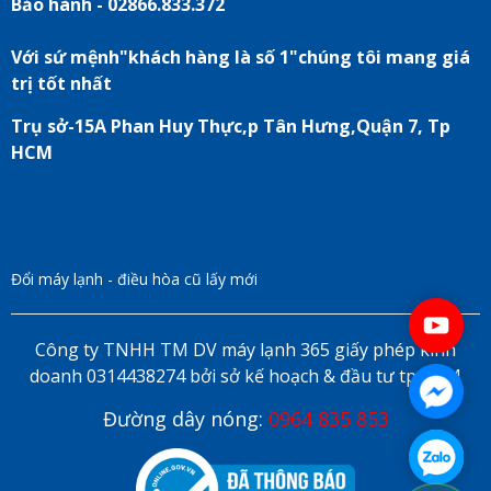
Bảo hành - 02866.833.372
Với sứ mệnh"khách hàng là số 1"chúng tôi mang giá
trị tốt nhất
Trụ sở-15A Phan Huy Thực,p Tân Hưng,Quận 7, Tp
HCM
Đổi máy lạnh - điều hòa cũ lấy mới
Công ty TNHH TM DV máy lạnh 365 giấy phép kinh
doanh 0314438274 bởi sở kế hoạch & đầu tư tp HCM
Đường dây nóng:
0964 835 853