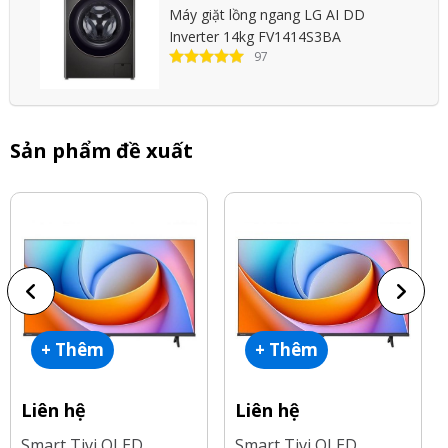
Máy giặt lồng ngang LG AI DD
Inverter 14kg FV1414S3BA
97
Sản phẩm đề xuất
+ Thêm
+ Thêm
Liên hệ
Liên hệ
Smart Tivi QLED
Smart Tivi QLED