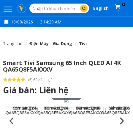
0
English
0đ
10/08/2026
3:14:30 AM
Trang chủ
Điện Máy - Gia Dụng
Tivi
Smart Tivi Samsung 65 Inch QLED AI 4K
QA65Q8F5AKXXV
(5) 69 đánh giá
Giá bán:
Liên hệ
Touch to zoom