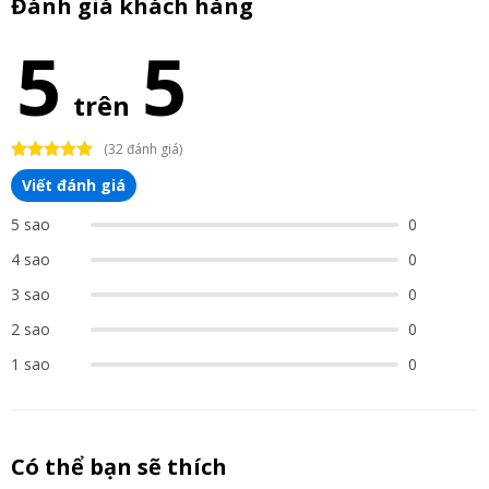
Đánh giá khách hàng
5
5
trên
(32 đánh giá)
Viết đánh giá
5 sao
0
4 sao
0
3 sao
0
2 sao
0
1 sao
0
Có thể bạn sẽ thích