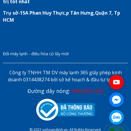
trị tốt nhất
Trụ sở-15A Phan Huy Thực,p Tân Hưng,Quận 7, Tp
HCM
Đổi máy lạnh - điều hòa cũ lấy mới
Công ty TNHH TM DV máy lạnh 365 giấy phép kinh
doanh 0314438274 bởi sở kế hoạch & đầu tư tp HCM
Đường dây nóng:
0964 835 853
© 2022 vohoanglinh.vn. All Rights Reserved.