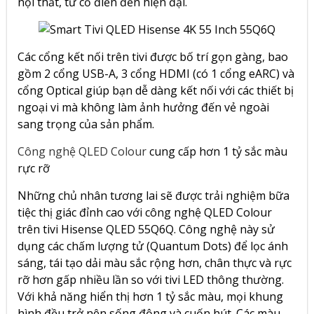
nội thất, từ cổ điển đến hiện đại.
Các cổng kết nối trên tivi được bố trí gọn gàng, bao
gồm 2 cổng USB-A, 3 cổng HDMI (có 1 cổng eARC) và
cổng Optical giúp bạn dễ dàng kết nối với các thiết bị
ngoại vi mà không làm ảnh hưởng đến vẻ ngoài
sang trọng của sản phẩm.
Công nghệ QLED Colour
cung cấp hơn 1 tỷ sắc màu
rực rỡ
Những chủ nhân tương lai sẽ được trải nghiệm bữa
tiệc thị giác đỉnh cao với công nghệ QLED Colour
trên
tivi Hisense QLED 55Q6Q.
Công nghệ này sử
dụng các chấm lượng tử (Quantum Dots) để lọc ánh
sáng, tái tạo dải màu sắc rộng hơn, chân thực và rực
rỡ hơn gấp nhiều lần so với tivi LED thông thường.
Với khả năng hiển thị hơn 1 tỷ sắc màu, mọi khung
hình đều trở nên sống động và cuốn hút. Các màu