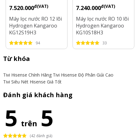
đ(VAT)
đ(VAT)
7.520.000
7.240.000
Máy lọc nước RO 12 lõi
Máy lọc nước RO 10 lõi
Hydrogen Kangaroo
Hydrogen Kangaroo
KG12S19H3
KG10S18H3
94
33
Từ khóa
Tivi Hisense Chính Hãng
Tivi Hisense Độ Phân Giải Cao
Tivi Siêu Nét Hisense Giá Tốt
Đánh giá khách hàng
5
5
trên
(42 đánh giá)