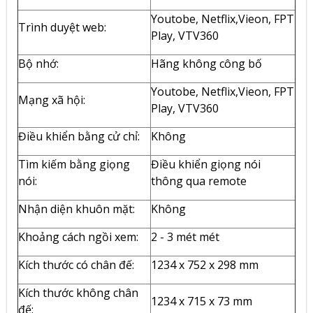
Youtobe, Netflix,Vieon, FPT
Trình duyệt web:
Play, VTV360
Bộ nhớ:
Hãng không công bố
Youtobe, Netflix,Vieon, FPT
Mạng xã hội:
Play, VTV360
Điều khiển bằng cử chỉ:
Không
Tìm kiếm bằng giọng
Điều khiển giọng nói
nói:
thông qua remote
Nhận diện khuôn mặt:
Không
Khoảng cách ngồi xem:
2 - 3 mét mét
Kích thước có chân đế:
1234 x 752 x 298 mm
Kích thước không chân
1234 x 715 x 73 mm
đế: