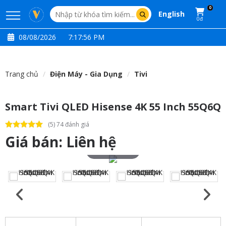
0
English
0đ
08/08/2026
7:17:57 PM
Trang chủ
Điện Máy - Gia Dụng
Tivi
Smart Tivi QLED Hisense 4K 55 Inch 55Q6Q
(5) 74 đánh giá
Giá bán:
Liên hệ
Touch to zoom