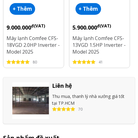
+ Thêm
+ Thêm
đ(VAT)
đ(VAT)
9.000.000
5.900.000
Máy lạnh Comfee CFS-
Máy lạnh Comfee CFS-
18VGD 2.0HP Inverter -
13VGD 1.5HP Inverter -
Model 2025
Model 2025
80
41
Liên hệ
Thu mua, thanh lý nhà xưởng giá tốt
tại TP.HCM
70
Sản phẩm đề xuất