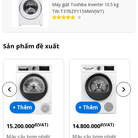
Máy giặt Toshiba Inverter 10.5 kg
TW-T37BZP115MWV(WT)
9
Sản phẩm đề xuất
+ Thêm
+ Thêm
đ(VAT)
đ(VAT)
15.200.000
14.800.000
Máy sấy bơm nhiệt
Máy sấy bơm nhiệt