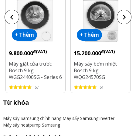
+ Thêm
+ Thêm
đ(VAT)
đ(VAT)
9.800.000
15.200.000
Máy giặt cửa trước
Máy sấy bơm nhiệt
Bosch 9 kg
Bosch 9 kg
WGG24400SG - Series 6
WQG24570SG
67
61
Từ khóa
Máy sấy Samsung chính hãng
Máy sấy Samsung inverter
Máy sấy heatpump Samsung