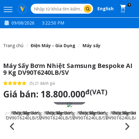
0
English
0đ
09/08/2026
3:22:51 PM
Trang chủ
Điện Máy - Gia Dụng
Máy sấy
Máy Sấy Bơm Nhiệt Samsung Bespoke AI
9 Kg DV90T6240LB/SV
(5) 21 đánh giá
đ(VAT)
Giá bán:
18.800.000
Touch to zoom