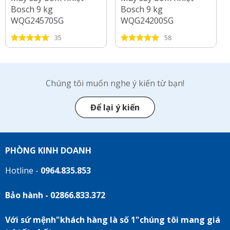
Bosch 9 kg
Bosch 9 kg
WQG24570SG
WQG24200SG
35
58
Chúng tôi muốn nghe ý kiến từ bạn!
Để lại ý kiến
PHÒNG KINH DOANH
Hotline -
0964.835.853
Bảo hành - 02866.833.372
Với sứ mệnh"khách hàng là số 1"chúng tôi mang giá