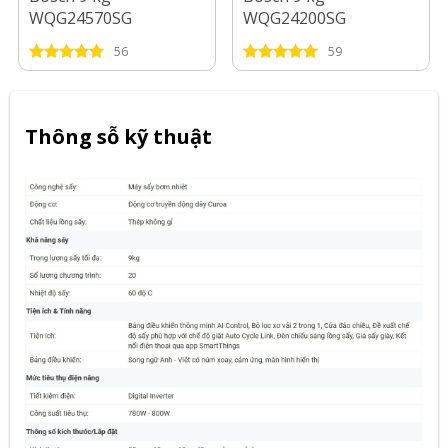
WQG24570SG
WQG24200SG
56
59
Thông sỗ kỹ thuật