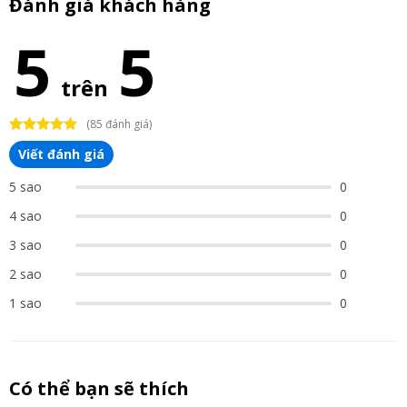
Đánh giá khách hàng
5
5
trên
(85 đánh giá)
Viết đánh giá
5 sao
0
4 sao
0
3 sao
0
2 sao
0
1 sao
0
Có thể bạn sẽ thích