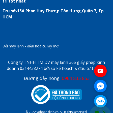
trị tốt nhất
Trụ sở-15A Phan Huy Thực,p Tân Hưng,Quận 7, Tp
HCM
Đổi máy lạnh - điều hòa cũ lấy mới
Công ty TNHH TM DV máy lạnh 365 giấy phép kinh
doanh 0314438274 bởi sở kế hoạch & đầu tư tp HCM
Đường dây nóng:
0964 835 853
© 2022 vohoanglinh.vn. All Rights Reserved.