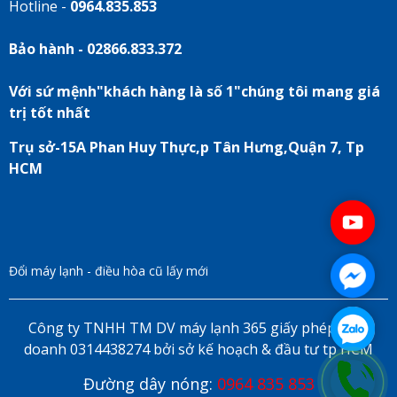
Hotline -
0964.835.853
Bảo hành - 02866.833.372
Với sứ mệnh"khách hàng là số 1"chúng tôi mang giá
trị tốt nhất
Trụ sở-15A Phan Huy Thực,p Tân Hưng,Quận 7, Tp
HCM
Đổi máy lạnh - điều hòa cũ lấy mới
Công ty TNHH TM DV máy lạnh 365 giấy phép kinh
doanh 0314438274 bởi sở kế hoạch & đầu tư tp HCM
Đường dây nóng:
0964 835 853