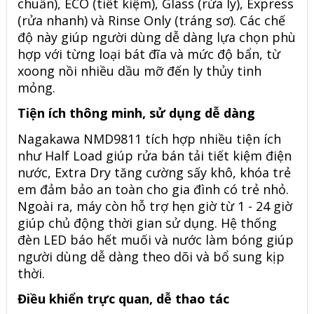
chuẩn), ECO (tiết kiệm), Glass (rửa ly), Express
(rửa nhanh) và Rinse Only (tráng sơ). Các chế
độ này giúp người dùng dễ dàng lựa chọn phù
hợp với từng loại bát đĩa và mức độ bẩn, từ
xoong nồi nhiều dầu mỡ đến ly thủy tinh
mỏng.
Tiện ích thông minh, sử dụng dễ dàng
Nagakawa NMD9811 tích hợp nhiều tiện ích
như Half Load giúp rửa bán tải tiết kiệm điện
nước, Extra Dry tăng cường sấy khô, khóa trẻ
em đảm bảo an toàn cho gia đình có trẻ nhỏ.
Ngoài ra, máy còn hỗ trợ hẹn giờ từ 1 - 24 giờ
giúp chủ động thời gian sử dụng. Hệ thống
đèn LED báo hết muối và nước làm bóng giúp
người dùng dễ dàng theo dõi và bổ sung kịp
thời.
Điều khiển trực quan, dễ thao tác