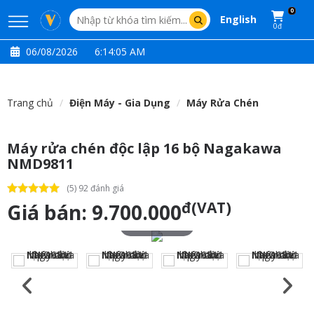
0
English
0đ
06/08/2026
6:14:06 AM
Trang chủ
Điện Máy - Gia Dụng
Máy Rửa Chén
Máy rửa chén độc lập 16 bộ Nagakawa
NMD9811
(5) 92 đánh giá
đ(VAT)
Giá bán:
9.700.000
Touch to zoom