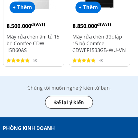
+ Thêm
+ Thêm
đ(VAT)
đ(VAT)
8.500.000
8.850.000
Máy rửa chén âm tủ 15
Máy rửa chén độc lập
bộ Comfee CDW-
15 bộ Comfee
15B60AS
CDWEF1533GB-WU-VN
53
43
Chúng tôi muốn nghe ý kiến từ bạn!
Để lại ý kiến
PHÒNG KINH DOANH