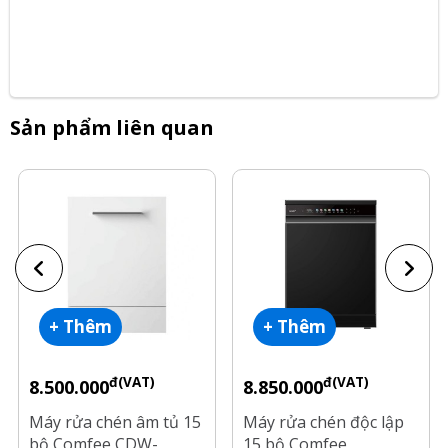
Sản phẩm liên quan
+ Thêm
+ Thêm
đ(VAT)
đ(VAT)
8.500.000
8.850.000
Máy rửa chén âm tủ 15
Máy rửa chén độc lập
bộ Comfee CDW-
15 bộ Comfee