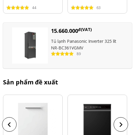
44
63
đ(VAT)
15.660.000
Tủ lạnh Panasonic Inverter 325 lít
NR-BC361VGMV
89
Sản phẩm đề xuất