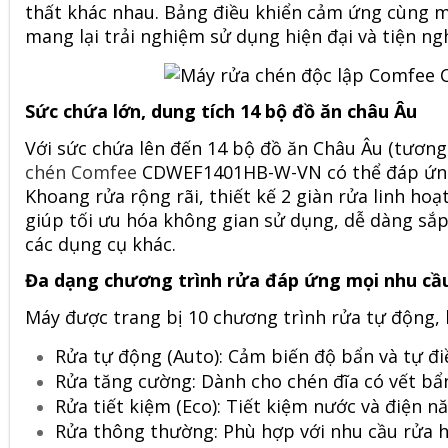
thất khác nhau. Bảng điều khiển cảm ứng cùng m
mang lại trải nghiệm sử dụng hiện đại và tiện ngh
Sức chứa lớn, dung tích 14 bộ đồ ăn châu Âu
Với sức chứa lên đến 14 bộ đồ ăn Châu Âu (tương 
chén Comfee
CDWEF1401HB-W-VN có thể đáp ứng 
Khoang rửa rộng rãi, thiết kế 2 giàn rửa linh ho
giúp tối ưu hóa không gian sử dụng, dễ dàng sắp 
các dụng cụ khác.
Đa dạng chương trình rửa đáp ứng mọi nhu cầ
Máy được trang bị 10 chương trình rửa tự động,
Rửa tự động (Auto): Cảm biến độ bẩn và tự đ
Rửa tăng cường: Dành cho chén đĩa có vết bẩ
Rửa tiết kiệm (Eco): Tiết kiệm nước và điện 
Rửa thông thường: Phù hợp với nhu cầu rửa 