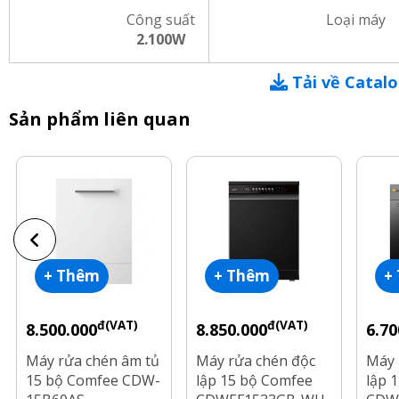
Công suất
Loại máy
2.100W
Tải về Catal
Sản phẩm liên quan
+ Thêm
+ Thêm
+
đ(VAT)
đ(VAT)
8.500.000
8.850.000
6.70
Máy rửa chén âm tủ
Máy rửa chén độc
Máy 
15 bộ Comfee CDW-
lập 15 bộ Comfee
lập 