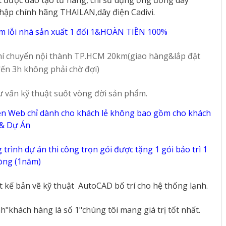
NK8D01M
NMD9812
hập chính hãng THAILAN,dây điện Cadivi.
51
94
m lỗi nhà sản xuất 1 đổi 1&HOÀN TIỀN 100%
í chuyển nội thành TP.HCM 20km(giao hàng&lắp đặt
ến 3h không phải chờ đợi)
ư vấn kỹ thuật suốt vòng đời sản phẩm.
ên Web chỉ dành cho khách lẻ không bao gồm cho khách
 & Dự Án
trình dự án thi công trọn gói được tặng 1 gói bảo trì 1
vòng (1năm)
ết kế bản vẽ kỹ thuật
AutoCAD bố trí cho hệ thống lạnh.
"khách hàng là số 1"chúng tôi mang giá trị tốt nhất.