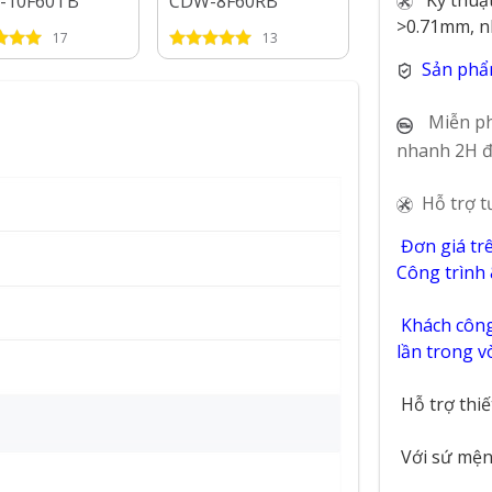
-10F60TB
CDW-8F60RB
NK8D61M
>0.71mm, n
17
13
49
Sản phẩ
Miễn ph
nhanh 2H đ
Hỗ trợ t
Đơn giá tr
Công trình
Khách công 
lần trong 
Hỗ trợ thi
Với sứ mệnh