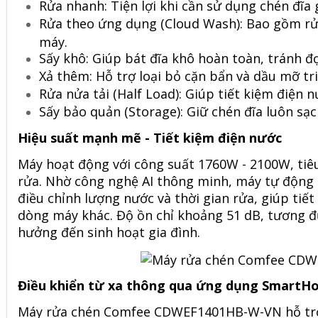
Rửa nhanh: Tiện lợi khi cần sử dụng chén đĩa 
Rửa theo ứng dụng (Cloud Wash): Bao gồm rửa
máy.
Sấy khô: Giúp bát đĩa khô hoàn toàn, tránh đ
Xả thêm: Hỗ trợ loại bỏ cặn bẩn và dầu mỡ tri
Rửa nửa tải (Half Load): Giúp tiết kiệm điện nư
Sấy bảo quản (Storage): Giữ chén đĩa luôn sạc
Hiệu suất mạnh mẽ - Tiết kiệm điện nước
Máy hoạt động với công suất 1760W - 2100W, tiêu 
rửa. Nhờ công nghệ AI thông minh, máy tự động 
điều chỉnh lượng nước và thời gian rửa, giúp tiế
dòng máy khác. Độ ồn chỉ khoảng 51 dB, tương đ
hưởng đến sinh hoạt gia đình.
Điều khiển từ xa thông qua ứng dụng SmartH
Máy rửa chén
Comfee
CDWEF1401HB-W-VN hỗ trợ