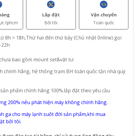
hàng
Lắp đặt
Vận chuyển
vực tphcm
Bởi tôi
Toàn quốc
ừ 8h > 18h,Thứ hai đến thứ bảy (Chủ nhật 0nline) gọi
-22h
 chưa bao gồm mount set&vật tư.
h chính hãng, hệ thống trạm BH toàn quốc tận nhà quý
 sản phẩm chính hãng 100%.lắp đặt theo yêu cầu
+ Thêm
+ Thêm
ờng 200% nếu phát hiện máy không chính hãng.
AT)
đ(VAT)
đ(VAT)
5.090.000
10.200.000
h ga cho máy lạnh suốt đời sản phẩm,khi mua
t bởi tôi.
 độc
Máy rửa chén độc
Máy rửa chén độc
akawa
lập 8 bộ Nagakawa
lập 16 bộ Nagakawa
t được đào tạo từ hãng, chỉ sử dụng ống đồng dày