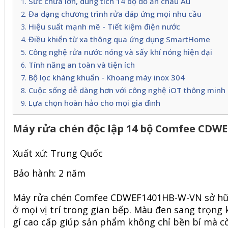
Sức chứa lớn, dung tích 14 bộ đồ ăn châu Âu
Đa dạng chương trình rửa đáp ứng mọi nhu cầu
Hiệu suất mạnh mẽ - Tiết kiệm điện nước
Điều khiển từ xa thông qua ứng dụng SmartHome
Công nghệ rửa nước nóng và sấy khí nóng hiện đại
Tính năng an toàn và tiện ích
Bộ lọc kháng khuẩn - Khoang máy inox 304
Cuộc sống dễ dàng hơn với công nghệ iOT thông minh
Lựa chọn hoàn hảo cho mọi gia đình
Máy rửa chén độc lập 14 bộ Comfee CDW
Xuất xứ: Trung Quốc
Bảo hành: 2 năm
Máy rửa chén Comfee CDWEF1401HB-W-VN
sở hữ
ở mọi vị trí trong gian bếp. Màu đen sang trọng
gỉ cao cấp giúp sản phẩm không chỉ bền bỉ mà cò