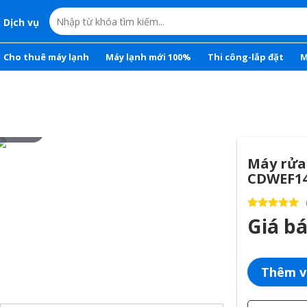
Dịch vụ
Cho thuê máy lạnh
Máy lạnh mới 100%
Thi công-lắp đặt
M
r to zoom
Máy rửa
CDWEF1
Giá b
Thêm v