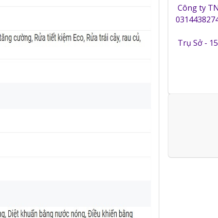
Công ty T
0314438274
Trụ Sở - 1