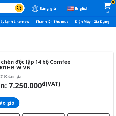
0
Bảng giá
English
0đ
áy lạnh Like-new
Thanh lý - Thu mua
Điện Máy - Gia Dụng
 chén độc lập 14 bộ Comfee
401HB-W-VN
(5) 92 đánh giá
đ(VAT)
án:
7.250.000
ào giỏ