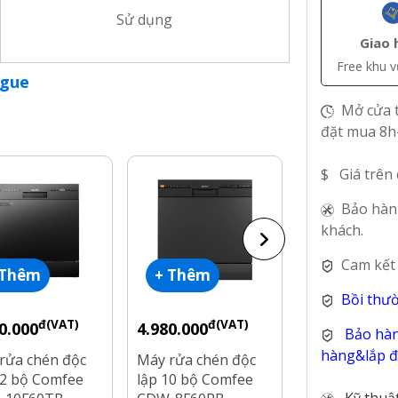
Sử dụng
Giao 
Free khu 
ogue
Mở cửa t
đặt mua 8h
$ Giá trên
Bảo hàn
khách.
Cam kết
 Thêm
+ Thêm
+ Thêm
Bồi thư
đ(VAT)
đ(VAT)
đ(V
0.000
4.980.000
5.090.000
Bảo hàn
hàng&lắp đặ
rửa chén độc
Máy rửa chén độc
Máy rửa chén
12 bộ Comfee
lập 10 bộ Comfee
lập 8 bộ Nag
Kỹ thuậ