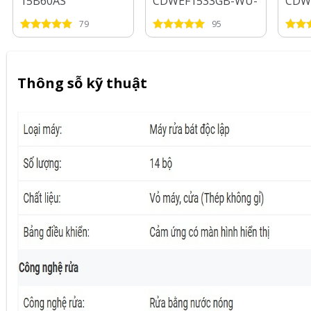
15B60AS
CDWEF1533GB-WU-
CDW
VN
79
95
Thông sỗ kỹ thuật