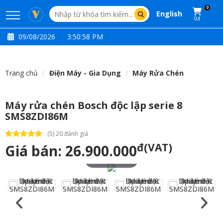
0
English
0đ
09/08/2026
3:50:59 PM
Trang chủ
Điện Máy - Gia Dụng
Máy Rửa Chén
Máy rửa chén Bosch độc lập serie 8
SMS8ZDI86M
(5) 20 đánh giá
đ(VAT)
Giá bán:
26.900.000
Touch to zoom