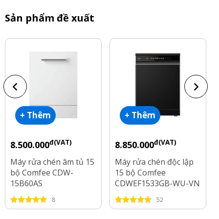
Sản phẩm đề xuất
+ Thêm
+ Thêm
đ(VAT)
đ(VAT)
8.500.000
8.850.000
Máy rửa chén âm tủ 15
Máy rửa chén độc lập
bộ Comfee CDW-
15 bộ Comfee
15B60AS
CDWEF1533GB-WU-VN
8
52