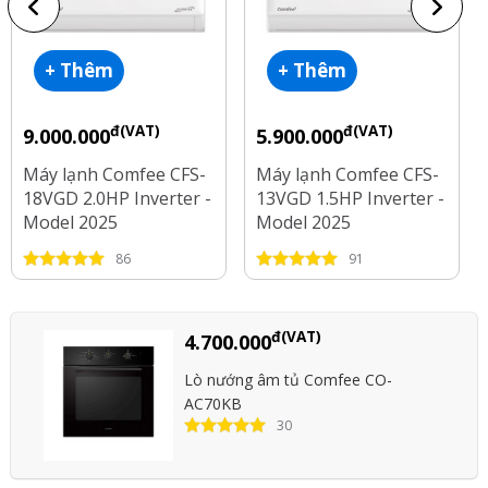
+ Thêm
+ Thêm
đ(VAT)
đ(VAT)
9.000.000
5.900.000
Máy lạnh Comfee CFS-
Máy lạnh Comfee CFS-
18VGD 2.0HP Inverter -
13VGD 1.5HP Inverter -
Model 2025
Model 2025
86
91
đ(VAT)
4.700.000
Lò nướng âm tủ Comfee CO-
AC70KB
30