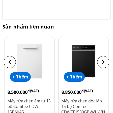
Sản phẩm liên quan
+ Thêm
+ Thêm
đ(VAT)
đ(VAT)
8.500.000
8.850.000
Máy rửa chén âm tủ 15
Máy rửa chén độc lập
bộ Comfee CDW-
15 bộ Comfee
15B60AS
CDWEF1533GB-WU-VN