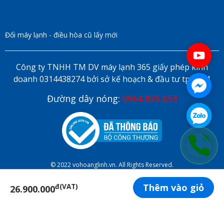
Đổi máy lạnh - điều hòa cũ lấy mới
Công ty TNHH TM DV máy lạnh 365 giấy phép kinh
doanh 0314438274 bởi sở kế hoạch & đầu tư tp HCM
Đường dây nóng:
0964 835 853
© 2022 vohoanglinh.vn. All Rights Reserved.
Thêm vào giỏ
đ(VAT)
26.900.000
ĐẶT LỊCH HẸN ONLINE