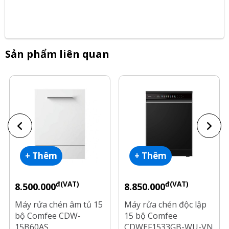
Sản phẩm liên quan
+ Thêm
+ Thêm
đ(VAT)
đ(VAT)
8.500.000
8.850.000
Máy rửa chén âm tủ 15
Máy rửa chén độc lập
bộ Comfee CDW-
15 bộ Comfee
15B60AS
CDWEF1533GB-WU-VN