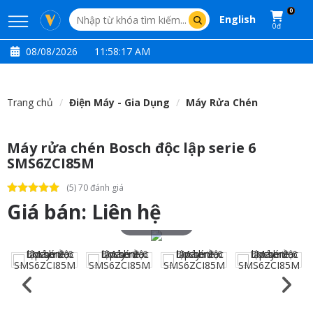
0
English
0đ
08/08/2026
11:58:18 AM
Trang chủ
Điện Máy - Gia Dụng
Máy Rửa Chén
Máy rửa chén Bosch độc lập serie 6
SMS6ZCI85M
(5) 70 đánh giá
Giá bán:
Liên hệ
Touch to zoom