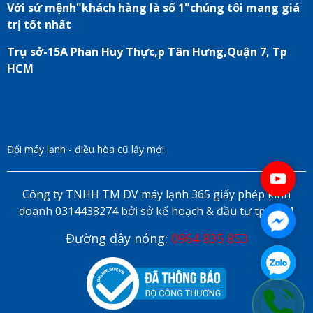
Với sứ mệnh"khách hàng là số 1"chúng tôi mang giá
trị tốt nhất
Trụ sở-15A Phan Huy Thực,p Tân Hưng,Quận 7, Tp
HCM
Đổi máy lạnh - điều hòa cũ lấy mới
Công ty TNHH TM DV máy lạnh 365 giấy phép kinh
doanh 0314438274 bởi sở kế hoạch & đầu tư tp HCM
Đường dây nóng:
0964 835 853