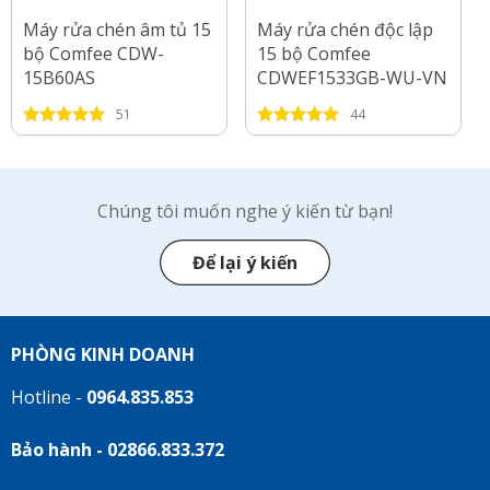
Máy rửa chén âm tủ 15
Máy rửa chén độc lập
bộ Comfee CDW-
15 bộ Comfee
15B60AS
CDWEF1533GB-WU-VN
51
44
Chúng tôi muốn nghe ý kiến từ bạn!
Để lại ý kiến
PHÒNG KINH DOANH
Hotline -
0964.835.853
Bảo hành - 02866.833.372