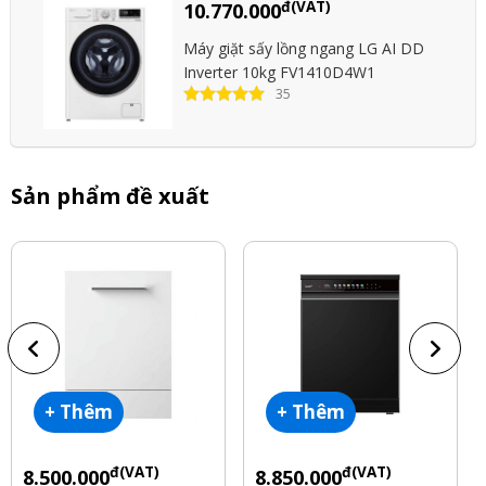
đ(VAT)
10.770.000
Máy giặt sấy lồng ngang LG AI DD
Inverter 10kg FV1410D4W1
35
Sản phẩm đề xuất
+ Thêm
+ Thêm
đ(VAT)
đ(VAT)
8.500.000
8.850.000