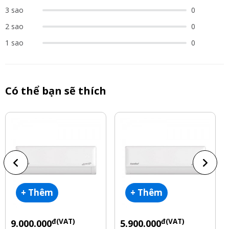
3 sao
0
2 sao
0
1 sao
0
Có thể bạn sẽ thích
+ Thêm
+ Thêm
đ(VAT)
đ(VAT)
9.000.000
5.900.000