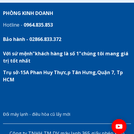
PHÒNG KINH DOANH
Hotline -
0964.835.853
Bảo hành - 02866.833.372
Với sứ mệnh"khách hàng là số 1"chúng tôi mang giá
trị tốt nhất
Trụ sở-15A Phan Huy Thực,p Tân Hưng,Quận 7, Tp
HCM
Đổi máy lạnh - điều hòa cũ lấy mới
Công ty TNHH TM DV máy lạnh 365 giấy phép kinh