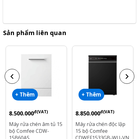
Sản phẩm liên quan
+ Thêm
+ Thêm
đ(VAT)
đ(VAT)
8.500.000
8.850.000
Máy rửa chén âm tủ 15
Máy rửa chén độc lập
bộ Comfee CDW-
15 bộ Comfee
15B60AS
CDWEF1533GB-WU-VN