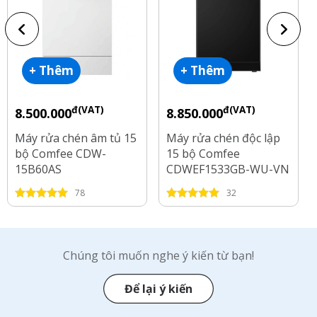
+ Thêm
+ Thêm
đ(VAT)
đ(VAT)
8.500.000
8.850.000
Máy rửa chén âm tủ 15
Máy rửa chén độc lập
bộ Comfee CDW-
15 bộ Comfee
15B60AS
CDWEF1533GB-WU-VN
78
32
Chúng tôi muốn nghe ý kiến từ bạn!
Để lại ý kiến