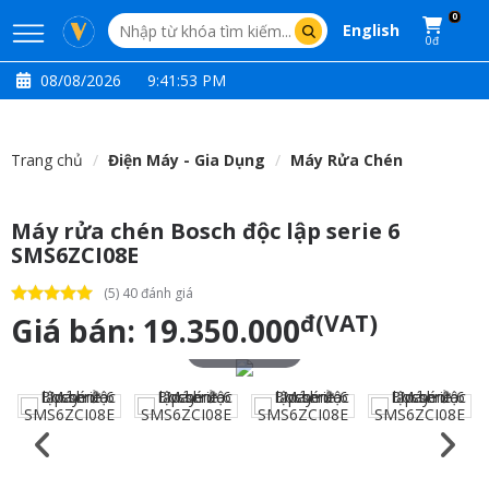
0
English
0đ
08/08/2026
9:41:53 PM
Trang chủ
Điện Máy - Gia Dụng
Máy Rửa Chén
Máy rửa chén Bosch độc lập serie 6
SMS6ZCI08E
(5) 40 đánh giá
đ(VAT)
Giá bán:
19.350.000
Touch to zoom