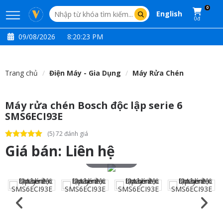
0
English
0đ
09/08/2026
8:20:24 PM
Trang chủ
Điện Máy - Gia Dụng
Máy Rửa Chén
Máy rửa chén Bosch độc lập serie 6
SMS6ECI93E
(5) 72 đánh giá
Giá bán:
Liên hệ
Touch to zoom