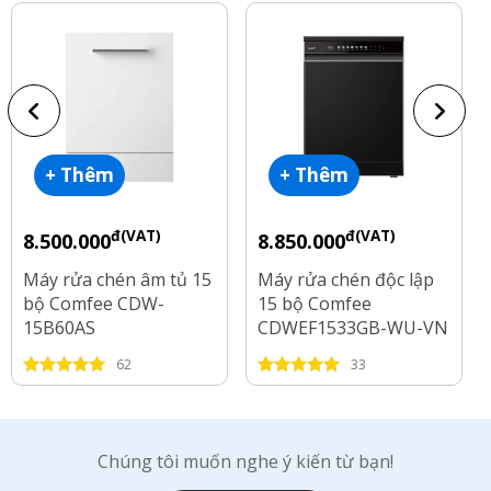
+ Thêm
+ Thêm
đ(VAT)
đ(VAT)
8.500.000
8.850.000
Máy rửa chén âm tủ 15
Máy rửa chén độc lập
bộ Comfee CDW-
15 bộ Comfee
15B60AS
CDWEF1533GB-WU-VN
62
33
Chúng tôi muốn nghe ý kiến từ bạn!