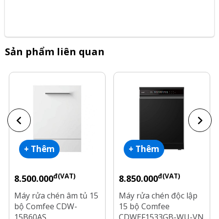
Sản phẩm liên quan
+ Thêm
+ Thêm
đ(VAT)
đ(VAT)
8.500.000
8.850.000
Máy rửa chén âm tủ 15
Máy rửa chén độc lập
bộ Comfee CDW-
15 bộ Comfee
15B60AS
CDWEF1533GB-WU-VN