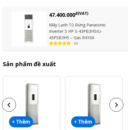
đ(VAT)
47.400.000
Máy Lạnh Tủ Đứng Panasonic
Inverter 5 HP S-43PB3H5/U-
43PSB3H5 – Gas R410A
69
Sản phẩm đề xuất
+ Thêm
+ Thêm