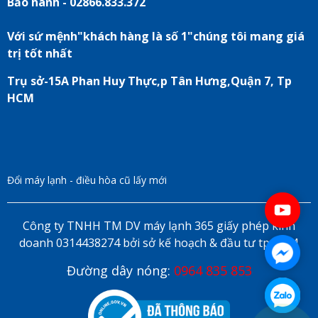
Bảo hành - 02866.833.372
Với sứ mệnh"khách hàng là số 1"chúng tôi mang giá
trị tốt nhất
Trụ sở-15A Phan Huy Thực,p Tân Hưng,Quận 7, Tp
HCM
Đổi máy lạnh - điều hòa cũ lấy mới
Công ty TNHH TM DV máy lạnh 365 giấy phép kinh
doanh 0314438274 bởi sở kế hoạch & đầu tư tp HCM
Đường dây nóng:
0964 835 853