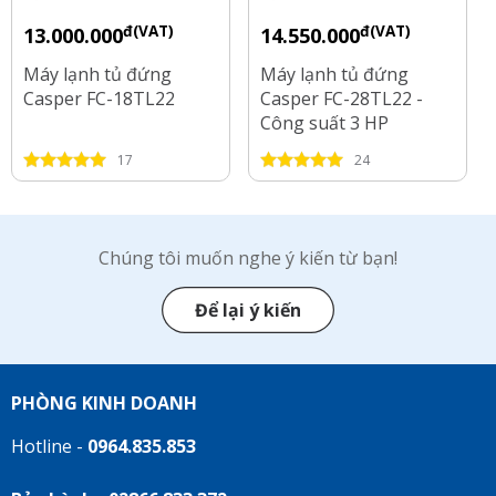
đ(VAT)
đ(VAT)
13.000.000
14.550.000
Máy lạnh tủ đứng
Máy lạnh tủ đứng
Casper FC-18TL22
Casper FC-28TL22 -
Công suất 3 HP
17
24
Chúng tôi muốn nghe ý kiến từ bạn!
Để lại ý kiến
PHÒNG KINH DOANH
Hotline -
0964.835.853