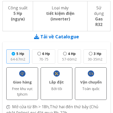
Công suất
Loại máy
Sử
5 Hp
tiết kiệm điện
dụng
(ngựa)
(inverter)
Gas
R32
Tải về Catalogue
5 Hp
6 Hp
4 Hp
3 Hp
64-67m2
70-75
57-60m2
30-35m2
Giao hàng
Lắp đặt
Vận chuyển
Free khu vực
Bởi tôi
Toàn quốc
tphcm
Mở cửa từ 8h > 18h,Thứ hai đến thứ bảy (Chủ
nhật 0nline) gọi đặt mua 8h-22h