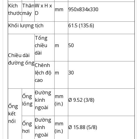
Kích
Thân
W x H x
mm
950x834x330
thước
máy
D
Khối lượng tịch
61.5 (135.6)
Tổng
chiều
m
50
dài
Chiều dài
đường ống
Chênh
lệch độ
m
30
cao
Đường
Ống
mm
kính
Ø 9.52 (3/8)
lỏng
(in.)
Ống
ngoài
kết
Đường
nối
Ống
mm
kính
Ø 15.88 (5/8)
hơi
(in.)
ngoài