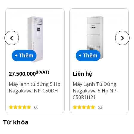
+ Thêm
+ Thêm
đ(VAT)
27.500.000
Liên hệ
Máy lạnh tủ đứng 5 Hp
Máy Lạnh Tủ Đứng
Nagakawa NP-C50DH
Nagakawa 5 Hp NP-
C50R1H21
66
52
Từ khóa