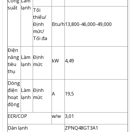
Công
Làm
suất
lạnh
Tối
thiểu/
Định
Btu/h
13,800-46,000-49,000
mức/
Tối đa
Điện
năng
Làm
Định
kW
4,49
tiêu
lạnh
mức
thụ
Dòng
điện
Làm
Định
A
19,5
hoạt
lạnh
mức
động
EER/COP
w/w
3,01
Dàn lạnh
ZPNQ48GT3A1