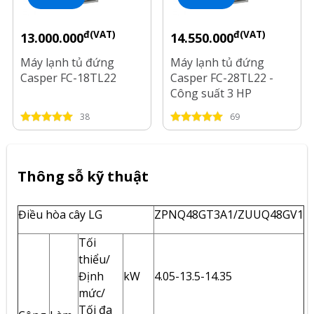
đ(VAT)
đ(VAT)
13.000.000
14.550.000
Máy lạnh tủ đứng
Máy lạnh tủ đứng
Casper FC-18TL22
Casper FC-28TL22 -
Công suất 3 HP
38
69
Thông sỗ kỹ thuật
Điều hòa cây LG
ZPNQ48GT3A1/ZUUQ48GV1
Tối
thiểu/
Định
kW
4.05-13.5-14.35
mức/
Tối đa