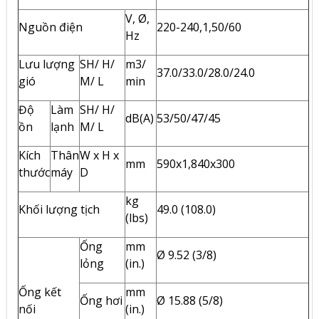
V, Ø,
Nguồn điện
220-240,1,50/60
Hz
Lưu lượng
SH/ H/
m3/
37.0/33.0/28.0/24.0
gió
M/ L
min
Độ
Làm
SH/ H/
dB(A)
53/50/47/45
ồn
lạnh
M/ L
Kích
Thân
W x H x
mm
590x1,840x300
thước
máy
D
kg
Khối lượng tịch
49.0 (108.0)
(lbs)
Ống
mm
Ø 9.52 (3/8)
lỏng
(in.)
Ống kết
mm
Ống hơi
Ø 15.88 (5/8)
nối
(in.)