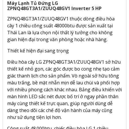
Máy Lạnh Tủ Đứng LG
ZPNQ48GT3A1/ZUUQ48GV1 Inverter 5 HP
ZPNQ48GT3A1/ZUUQ48GV1 thuộc dòng điều hòa
cây 1 chiều công suất 48000btu được sản xuất tại
Thái Lan là lựa chọn nội thất lý tưởng cho không
gian hiện đại trong văn phòng hoặc nhà hàng.
Thiết kế hiện đại sang trọng
Điều hòa cây LG ZPNQ48GT3A1/ZUUQ48GV1 sở hữu
thiết kế nhỏ gọn, các góc được bo cong nhẹ tạo cảm
giác thanh lịch cho sản phẩm. Vò ngoài sở hữu tông
màu trắng, bề mặt nhẵn mịn dễ lau chùi và phối hợp
với nhiều phong cách khác nhau. Bảng điều khiển với
màn hình LED sắc nét được bố trí ở ngay phần thân
máy cùng thiết kế trực quan, giúp người dùng dễ
dàng theo dõi các chế độ vận hành của máy cũng
như sử dụng tiện lợi hơn.
Công suất 48.000btu, chiếc điều hòa LG 1 chiều