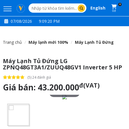
0
English
0đ
07/08/2026
9:09:21 PM
Trang chủ
Máy lạnh mới 100%
Máy Lạnh Tủ Đứng
Máy Lạnh Tủ Đứng LG
ZPNQ48GT3A1/ZUUQ48GV1 Inverter 5 HP
(5) 24 đánh giá
đ(VAT)
Giá bán:
43.200.000
Touch to zoom