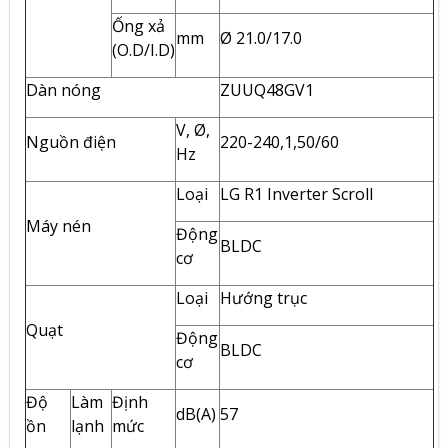
Ống xả
mm
Ø 21.0/17.0
(O.D/I.D)
Dàn nóng
ZUUQ48GV1
V, Ø,
Nguồn điện
220-240,1,50/60
Hz
Loại
LG R1 Inverter Scroll
Máy nén
Động
BLDC
cơ
Loại
Hướng trục
Quạt
Động
BLDC
cơ
Độ
Làm
Định
dB(A)
57
ồn
lạnh
mức