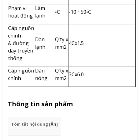
Phạm vi
Làm
◦C
-10 ~50◦C
hoạt động
lạnh
Cáp nguồn
chính
Dàn
Q'ty x
& đường
4Cx1.5
lạnh
mm2
dây truyền
thống
Cáp nguồn
Dàn
Q'ty x
3Cx6.0
chính
nóng
mm2
Thông tin sản phẩm
Tóm tắt nội dung
[
Ẩn
]