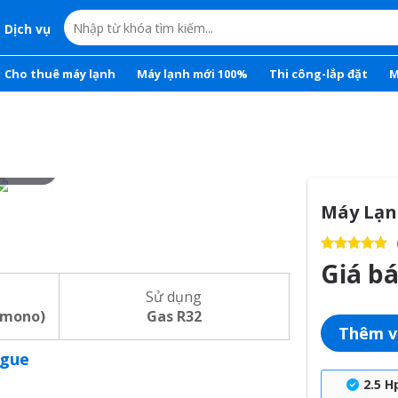
Dịch vụ
Cho thuê máy lạnh
Máy lạnh mới 100%
Thi công-lắp đặt
M
r to zoom
Máy Lạn
Giá b
Sử dụng
(mono)
Gas R32
Thêm v
ogue
2.5 H