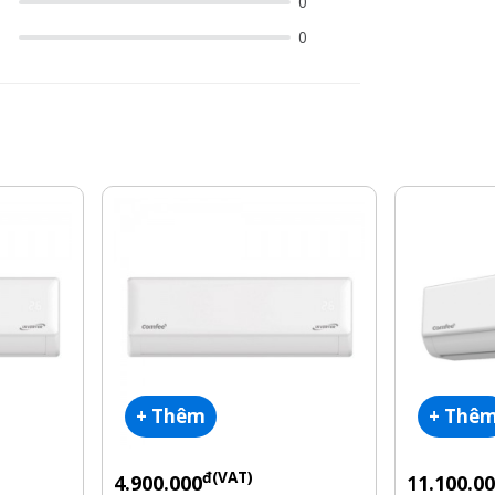
0
0
+ Thêm
+ Thê
đ(VAT)
4.900.000
11.100.0