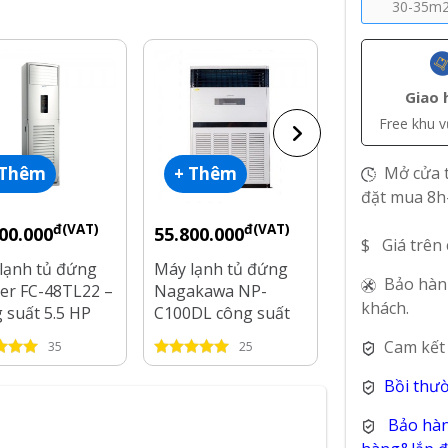
30-35m
Giao 
Free khu 
Mở cửa t
 Thêm
+ Thêm
+ Thêm
đặt mua 8h
đ(VAT)
đ(VAT)
đ
00.000
55.800.000
52.700.000
$ Giá trên
lạnh tủ đứng
Máy lạnh tủ đứng
Máy Lạnh Tủ
Bảo hàn
er FC-48TL22 –
Nagakawa NP-
Nagakawa 10
khách.
 suất 5.5 HP
C100DL công suất
NP-C100R1C
10HP
Cam kết
35
25
76
Bồi thư
Bảo hàn