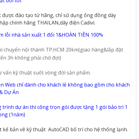
t bởi tôi.
t được đào tạo từ hãng, chỉ sử dụng ống đồng dày
hập chính hãng THAILAN,dây điện Cadivi.
m lỗi nhà sản xuất 1 đổi 1&HOÀN TIỀN 100%
í chuyển nội thành TP.HCM 20km(giao hàng&lắp đặt
ến 3h không phải chờ đợi)
ư vấn kỹ thuật suốt vòng đời sản phẩm.
ên Web chỉ dành cho khách lẻ không bao gồm cho khách
 & Dự Án
trình dự án thi công trọn gói được tặng 1 gói bảo trì 1
vòng (1năm)
ết kế bản vẽ kỹ thuật
AutoCAD bố trí cho hệ thống lạnh.