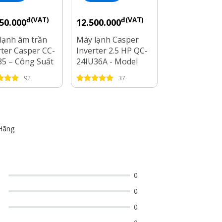
đ(VAT)
đ(VAT)
đ
50.000
12.500.000
14.100.000
lạnh âm trần
Máy lạnh Casper
Máy lạnh tủ 
rter Casper CC-
Inverter 2.5 HP QC-
Nagakawa 1 c
35 – Công Suất
24IU36A - Model
2.5HP NP-C2
Hp
2025
92
37
70
Hãng
0
0
0