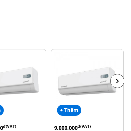
m
+ Thêm
đ(VAT)
đ(VAT)
00
9.000.000