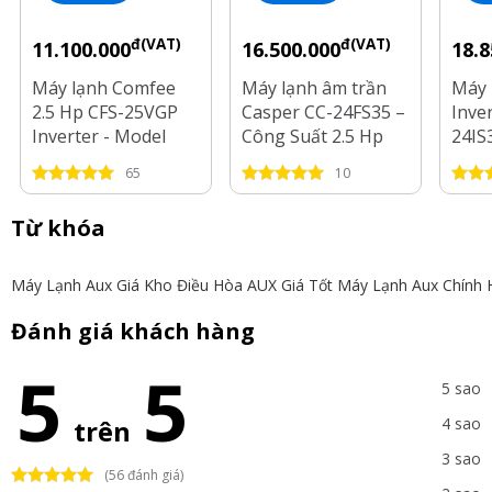
đ(VAT)
đ(VAT)
11.100.000
16.500.000
18.8
Máy lạnh Comfee
Máy lạnh âm trần
Máy 
2.5 Hp CFS-25VGP
Casper CC-24FS35 –
Inve
Inverter - Model
Công Suất 2.5 Hp
24IS
2025
2.5 
65
10
Từ khóa
Máy Lạnh Aux Giá Kho
Điều Hòa AUX Giá Tốt
Máy Lạnh Aux Chính 
Đánh giá khách hàng
5
5
5 sao
trên
4 sao
3 sao
(56 đánh giá)