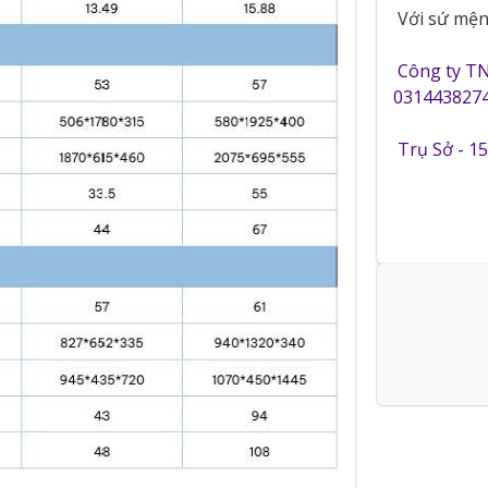
Với sứ mệnh
Công ty T
0314438274
Trụ Sở - 1