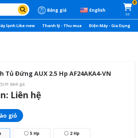
0
Bảng giá
English
0đ
áy lạnh Like-new
Thanh lý - Thu mua
Điện Máy - Gia Dụng
h Tủ Đứng AUX 2.5 Hp AF24AKA4-VN
(5) 91 đánh giá
án:
Liên hệ
ào giỏ
p
5 Hp
2 Hp