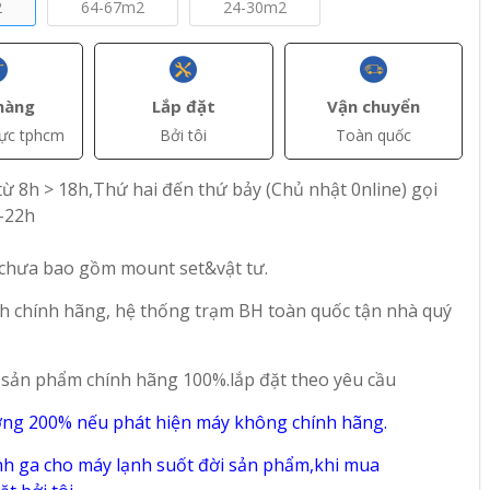
2
64-67m2
24-30m2
hàng
Lắp đặt
Vận chuyển
vực tphcm
Bởi tôi
Toàn quốc
ừ 8h > 18h,Thứ hai đến thứ bảy (Chủ nhật 0nline) gọi
+ Thêm
+ Thêm
-22h
(VAT)
đ(VAT)
đ(VAT)
58.000.000
52.850.000
 chưa bao gồm mount set&vật tư.
 Đứng
Máy Lạnh Tủ Đứng
Máy lạnh tủ đứng
h chính hãng, hệ thống trạm BH toàn quốc tận nhà quý
 Hp
Nagakawa Inverter
Nagakawa NP-
24
10 Hp NIP-
C100R1T36 công
C100R1M15
suất 10HP
 sản phẩm chính hãng 100%.lắp đặt theo yêu cầu
66
98
ờng 200% nếu phát hiện máy không chính hãng.
h ga cho máy lạnh suốt đời sản phẩm,khi mua