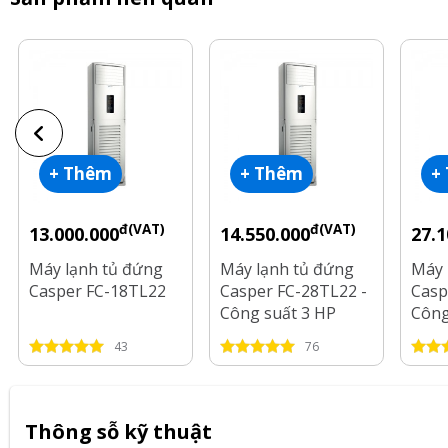
+ Thêm
+ Thêm
+
đ(VAT)
đ(VAT)
13.000.000
14.550.000
27.1
Máy lạnh tủ đứng
Máy lạnh tủ đứng
Máy 
Casper FC-18TL22
Casper FC-28TL22 -
Casp
Công suất 3 HP
Công
43
76
Thông sỗ kỹ thuật