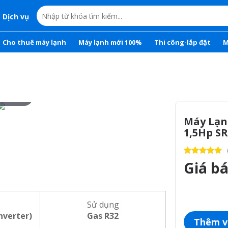
Dịch vụ
Cho thuê máy lạnh
Máy lạnh mới 100%
Thi công-lắp đặt
M
r to zoom
Máy Lạn
1,5Hp S
Giá b
Sử dụng
Inverter)
Gas R32
Thêm v