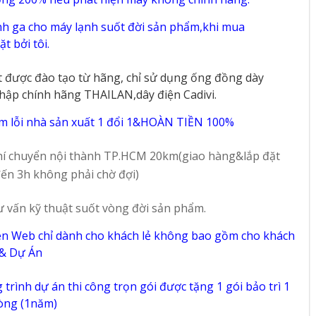
h ga cho máy lạnh suốt đời sản phẩm,khi mua
t bởi tôi.
t được đào tạo từ hãng, chỉ sử dụng ống đồng dày
hập chính hãng THAILAN,dây điện Cadivi.
m lỗi nhà sản xuất 1 đổi 1&HOÀN TIỀN 100%
í chuyển nội thành TP.HCM 20km(giao hàng&lắp đặt
ến 3h không phải chờ đợi)
ư vấn kỹ thuật suốt vòng đời sản phẩm.
ên Web chỉ dành cho khách lẻ không bao gồm cho khách
 & Dự Án
trình dự án thi công trọn gói được tặng 1 gói bảo trì 1
vòng (1năm)