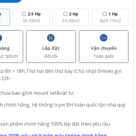
p
2.5 Hp
2 Hp
1 Hp
2
30-35m2
24-30m2
dưới 15m2
hàng
Lắp đặt
Vận chuyển
vực tphcm
Bởi tôi
Toàn quốc
ừ 8h > 18h,Thứ hai đến thứ bảy (Chủ nhật 0nline) gọi
+ Thêm
+ Thêm
-22h
AT)
đ(VAT)
đ(VAT)
5.900.000
4.900.000
 chưa bao gồm mount set&vật tư.
fee 2
Máy lạnh Comfee
Máy lạnh Comfee 1
h chính hãng, hệ thống trạm BH toàn quốc tận nhà quý
P
1.5 Hp CFS-13VGP
Hp CFS-10VGP
del
Inverter - Model
Inverter - Model
2025
2025
 sản phẩm chính hãng 100%.lắp đặt theo yêu cầu
55
47
ờng 200% nếu phát hiện máy không chính hãng.