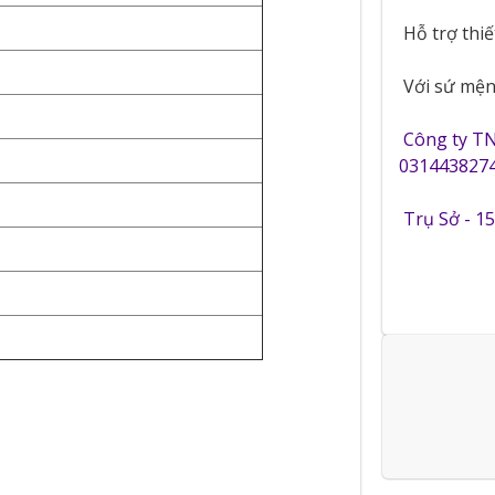
Hỗ trợ thi
Với sứ mệnh
Công ty T
0314438274
Trụ Sở - 1