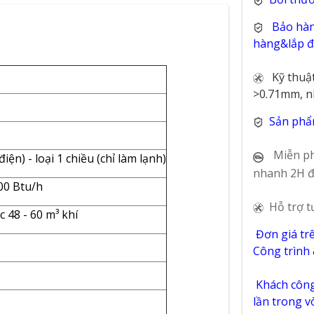
Bảo hàn
hàng&lắp đặ
Kỹ thuậ
>0.71mm, n
Sản phẩ
Miễn ph
iện) - loại 1 chiều (chỉ làm lạnh)
nhanh 2H đ
000 Btu/h
Hỗ trợ t
c 48 - 60 m³ khí
Đơn giá tr
Công trình
Khách công 
lần trong 