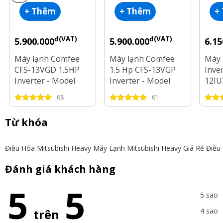
+ Thêm
+ Thêm
+
đ(VAT)
đ(VAT)
5.900.000
5.900.000
6.15
Máy lạnh Comfee
Máy lạnh Comfee
Máy 
CFS-13VGD 1.5HP
1.5 Hp CFS-13VGP
Inve
Inverter - Model
Inverter - Model
12IU
2025
2025
2025
68
61
Từ khóa
Điều Hòa Mitsubishi Heavy
Máy Lạnh Mitsubishi Heavy Giá Rẻ
Điều
Đánh giá khách hàng
5
5
5 sao
trên
4 sao