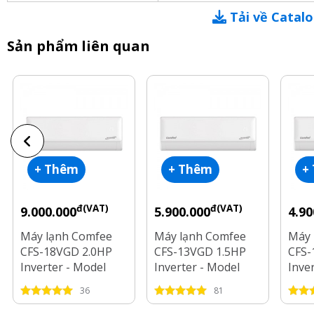
Tải về Catal
Sản phẩm liên quan
+ Thêm
+ Thêm
+
đ(VAT)
đ(VAT)
9.000.000
5.900.000
4.90
Máy lạnh Comfee
Máy lạnh Comfee
Máy 
CFS-18VGD 2.0HP
CFS-13VGD 1.5HP
CFS-
Inverter - Model
Inverter - Model
Inve
2025
2025
2025
36
81