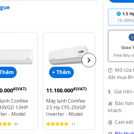
ogue
1.5 H
16-20m
Giao 
Free khu 
Mở cửa t
 Thêm
+ Thêm
+ Thêm
đặt mua 8h
đ(VAT)
đ(VAT)
đ(V
0.000
11.100.000
9.000.000
$ Giá trên
lạnh Comfee
Máy lạnh Comfee
Máy lạnh Com
Bảo hàn
10VGD 1.0HP
2.5 Hp CFS-25VGP
Hp CFS-18VG
khách.
rter - Model
Inverter - Model
Inverter - Mo
2025
2025
Cam kết
61
11
88
Bồi thư