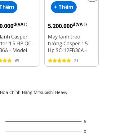
 Thêm
+ Thêm
+ Thêm
đ(VAT)
đ(VAT)
đ(V
0.000
5.200.000
6.050.000
lạnh Casper
Máy lạnh treo
Máy lạnh Cas
rter 1.5 HP QC-
tường Casper 1.5
Inverter GC-
36A - Model
Hp SC-12FB36A -
- Công Suất 1
2025
2025
65
21
60
 Hòa Chính Hãng Mitsubishi Heavy
6
0