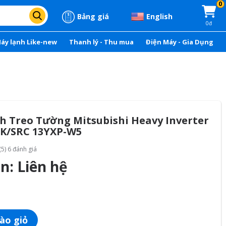
0
Bảng giá
English
0đ
áy lạnh Like-new
Thanh lý - Thu mua
Điện Máy - Gia Dụng
h Treo Tường Mitsubishi Heavy Inverter
RK/SRC 13YXP-W5
(5) 6 đánh giá
án:
Liên hệ
ào giỏ