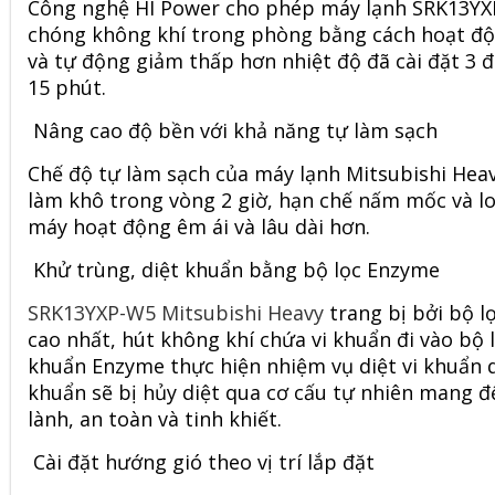
Công nghệ HI Power cho phép máy lạnh SRK13YX
chóng không khí trong phòng bằng cách hoạt độn
và tự động giảm thấp hơn nhiệt độ đã cài đặt 3 
15 phút.
Nâng cao độ bền với khả năng tự làm sạch
Chế độ tự làm sạch của
máy lạnh Mitsubishi Hea
làm khô trong vòng 2 giờ, hạn chế nấm mốc và lo
máy hoạt động êm ái và lâu dài hơn.
Khử trùng, diệt khuẩn bằng bộ lọc Enzyme
SRK13YXP-W5 Mitsubishi Heavy
trang bị bởi bộ l
cao nhất, hút không khí chứa vi khuẩn đi vào bộ
khuẩn Enzyme thực hiện nhiệm vụ diệt vi khuẩn qu
khuẩn sẽ bị hủy diệt qua cơ cấu tự nhiên mang 
lành, an toàn và tinh khiết.
Cài đặt hướng gió theo vị trí lắp đặt