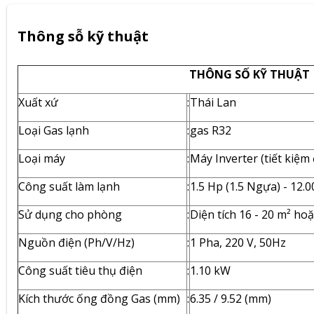
Thông sỗ kỹ thuật
THÔNG SỐ KỸ THUẬT
Xuất xứ
:
Thái Lan
Loại Gas lạnh
:
gas R32
Loại máy
:
Máy Inverter (tiết kiệm đ
Công suất làm lạnh
:
1.5 Hp (1.5 Ngựa) - 12.
Sử dụng cho phòng
:
Diện tích 16 - 20 m² hoặ
Nguồn điện (Ph/V/Hz)
:
1 Pha, 220 V, 50Hz
Công suất tiêu thụ điện
:
1.10 kW
Kích thước ống đồng Gas (mm)
:
6.35 / 9.52 (mm)