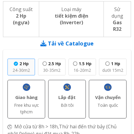
Công suất
Loại máy
Sử
2 Hp
tiết kiệm điện
dụng
(ngựa)
(Inverter)
Gas
R32
Tải về Catalogue
2 Hp
2.5 Hp
1.5 Hp
1 Hp
24-30m2
30-35m2
16-20m2
dưới 15m2
Giao hàng
Lắp đặt
Vận chuyển
Free khu vực
Bởi tôi
Toàn quốc
tphcm
Mở cửa từ 8h > 18h,Thứ hai đến thứ bảy (Chủ
nhật 0nline) gọi đặt mua 8h-22h