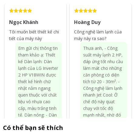
Ngọc Khánh
Hoàng Duy
Tôi muốn biết thiết kế chi
Công nghệ làm lạnh của
tiết của máy này
máy này ra sao?
Em gửi chị thông tin
Thưa anh, - Công
tham khảo ạ: Thiết
suất máy lạnh 2 HP,
kế Dàn lạnh: Dàn
đáp ứng tốt nhu cầu
lạnh của LG Inverter
làm mát cho những
2 HP V18WIN được
căn phòng có diện
thiết kế hình chữ
tích từ 20 - 30m². -
nhật nằm ngang
Công nghệ làm lạnh
quen thuộc với chất
nhanh Jet Cool: Ở
liệu vỏ nhựa cao
chế độ này quạt
cấp, màu trắng tinh
chạy với tốc độ
tế. Dàn nóng: - Dàn
mạnh nhất, nhờ đó
nóng của máy lạnh
máy lạnh nhanh
Có thể bạn sẽ thích
LG Inverter này
chóng hạ được nhiệt
được thiết kế dạng
độ căn phòng xuống