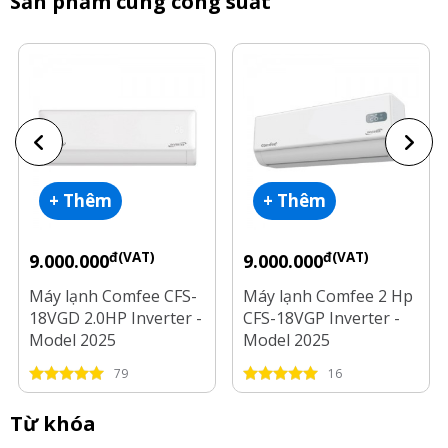
Sản phẩm cùng công suất
+ Thêm
+ Thêm
đ(VAT)
đ(VAT)
9.000.000
9.000.000
Máy lạnh Comfee CFS-
Máy lạnh Comfee 2 Hp
18VGD 2.0HP Inverter -
CFS-18VGP Inverter -
Model 2025
Model 2025
79
16
Từ khóa