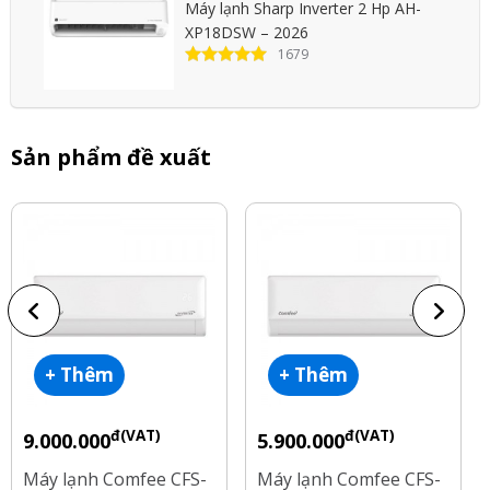
Máy lạnh Sharp Inverter 2 Hp AH-
và thân thiện với
XP18DSW – 2026
môi trường.
1679
Xem tất cả bình luận(2 bình luận)
Sản phẩm đề xuất
+ Thêm
+ Thêm
đ(VAT)
đ(VAT)
9.000.000
5.900.000
Máy lạnh Comfee CFS-
Máy lạnh Comfee CFS-