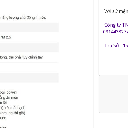
Với sứ mệnh
Công ty T
0314438274
Trụ Sở - 1