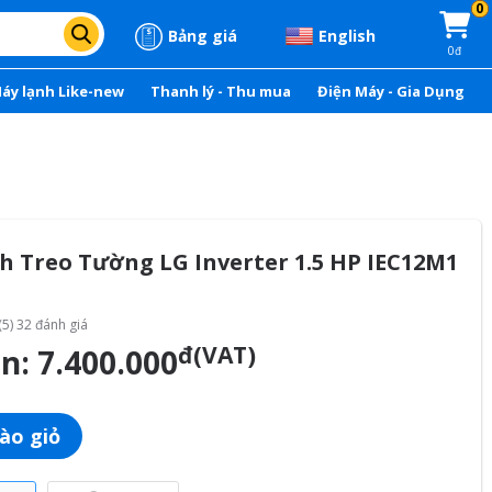
0
Bảng giá
English
0đ
áy lạnh Like-new
Thanh lý - Thu mua
Điện Máy - Gia Dụng
h Treo Tường LG Inverter 1.5 HP IEC12M1
(5) 32 đánh giá
đ(VAT)
án:
7.400.000
ào giỏ