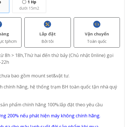
p
1 Hp
dưới 15m2
hàng
Lắp đặt
Vận chuyển
vực tphcm
Bởi tôi
Toàn quốc
+ Thêm
+ Thêm
ừ 8h > 18h,Thứ hai đến thứ bảy (Chủ nhật 0nline) gọi
-22h
AT)
đ(VAT)
đ(VAT)
5.900.000
4.900.000
 chưa bao gồm mount set&vật tư.
fee 2
Máy lạnh Comfee
Máy lạnh Comfee 1
P
1.5 Hp CFS-13VGP
Hp CFS-10VGP
h chính hãng, hệ thống trạm BH toàn quốc tận nhà quý
del
Inverter - Model
Inverter - Model
2025
2025
81
32
 sản phẩm chính hãng 100%.lắp đặt theo yêu cầu
ờng 200% nếu phát hiện máy không chính hãng.
h ga cho máy lạnh suốt đời sản phẩm,khi mua