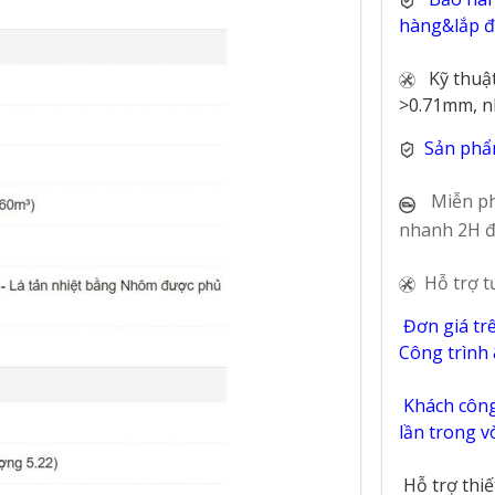
hàng&lắp đặ
Kỹ thuậ
>0.71mm, n
Sản phẩ
Miễn ph
nhanh 2H đ
Hỗ trợ t
Đơn giá tr
Công trình
Khách công 
lần trong 
Hỗ trợ thi