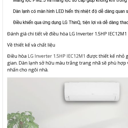
Màng lọc PM2.5 và màng lọc sơ cấp giúp không khí trong 
Dàn lạnh có màn hình LED hiển thị nhiệt độ dễ dàng quan s
Điều khiển qua ứng dụng LG ThinQ, tiện lợi và dễ dàng thao
Đánh giá chi tiết về điều hòa LG Inverter 1.5HP IEC12M1
Về thiết kế và chất liệu
Điều hòa
LG Inverter 1.5HP IEC12M1
được thiết kế nhỏ g
gian. Dàn lạnh sở hữu màu trắng trang nhã sẽ phù hợp v
nhấn cho ngôi nhà.