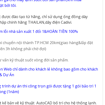
t bởi tôi.
t được đào tạo từ hãng, chỉ sử dụng ống đồng dày
hập chính hãng THAILAN,dây điện Cadivi.
m lỗi nhà sản xuất 1 đổi 1&HOÀN TIỀN 100%
í chuyển nội thành TP.HCM 20km(giao hàng&lắp đặt
ến 3h không phải chờ đợi)
ư vấn kỹ thuật suốt vòng đời sản phẩm.
ên Web chỉ dành cho khách lẻ không bao gồm cho khách
 & Dự Án
trình dự án thi công trọn gói được tặng 1 gói bảo trì 1
vòng (1năm)
ết kế bản vẽ kỹ thuật
AutoCAD bố trí cho hệ thống lạnh.