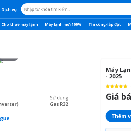
Dịch vụ
Cho thuê máy lạnh
Máy lạnh mới 100%
Thi công-lắp đặt
M
r to zoom
Máy Lạn
- 2025
Giá b
Sử dụng
inverter)
Gas R32
Thêm v
ogue