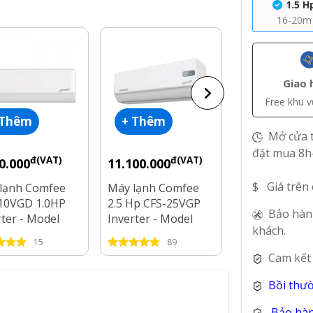
1.5 H
16-20m
Giao 
Free khu 
 Thêm
+ Thêm
+ Thêm
Mở cửa t
đặt mua 8h
đ(VAT)
đ(VAT)
đ(V
0.000
11.100.000
9.000.000
$ Giá trên
lạnh Comfee
Máy lạnh Comfee
Máy lạnh Com
10VGD 1.0HP
2.5 Hp CFS-25VGP
Hp CFS-18VG
Bảo hàn
rter - Model
Inverter - Model
Inverter - Mo
khách.
2025
2025
15
89
22
Cam kết
Bồi thư
Bảo hàn