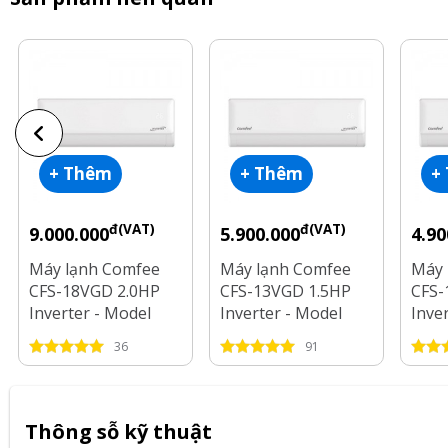
+ Thêm
+ Thêm
+
đ(VAT)
đ(VAT)
9.000.000
5.900.000
4.90
Máy lạnh Comfee
Máy lạnh Comfee
Máy 
CFS-18VGD 2.0HP
CFS-13VGD 1.5HP
CFS-
Inverter - Model
Inverter - Model
Inve
2025
2025
2025
36
91
Thông sỗ kỹ thuật