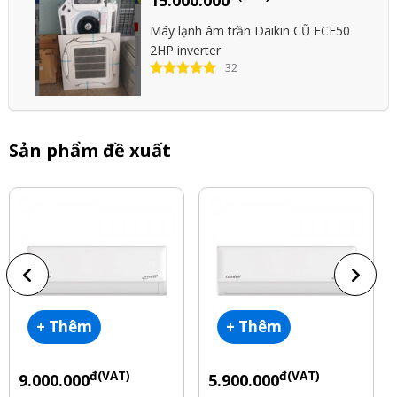
Máy lạnh âm trần Daikin CŨ FCF50
2HP inverter
32
Sản phẩm đề xuất
+ Thêm
+ Thêm
đ(VAT)
đ(VAT)
9.000.000
5.900.000