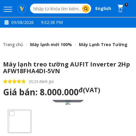
0
English
0đ
09/08/2026
9:02:39 PM
Trang chủ
Máy lạnh mới 100%
Máy Lạnh Treo Tường
Máy lạnh treo tường AUFIT Inverter 2Hp
AFW18FHA4DI-5VN
(5) 23 đánh giá
đ(VAT)
Giá bán:
8.000.000
Touch to zoom