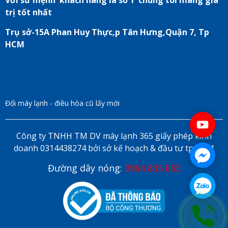
Với sứ mệnh"khách hàng là số 1"chúng tôi mang giá
trị tốt nhất
Trụ sở-15A Phan Huy Thực,p Tân Hưng,Quận 7, Tp
HCM
Đổi máy lạnh - điều hòa cũ lấy mới
Công ty TNHH TM DV máy lạnh 365 giấy phép kinh
doanh 0314438274 bởi sở kế hoạch & đầu tư tp HCM
Đường dây nóng:
0964 835 853