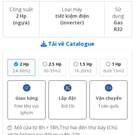
Công suất
Loại máy
Sử
2 Hp
tiết kiệm điện
dụng
(ngựa)
(inverter)
Gas
R32
Tải về Catalogue
2 Hp
2.5 Hp
1.5 Hp
1 Hp
24-30m2
30-35m2
16-20m2
dưới 15m2
Giao hàng
Lắp đặt
Vận chuyển
Free khu vực
Bởi tôi
Toàn quốc
tphcm
Mở cửa từ 8h > 18h,Thứ hai đến thứ bảy (Chủ
nhật 0nline) gọi đặt mua 8h-22h