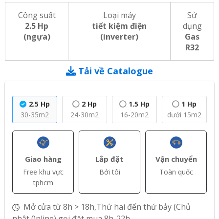
Công suất
Loại máy
Sử
2.5 Hp
tiết kiệm điện
dụng
(ngựa)
(inverter)
Gas
R32
Tải về Catalogue
2.5 Hp
2 Hp
1.5 Hp
1 Hp
30-35m2
24-30m2
16-20m2
dưới 15m2
Giao hàng
Lắp đặt
Vận chuyển
Free khu vực
Bởi tôi
Toàn quốc
tphcm
Mở cửa từ 8h > 18h,Thứ hai đến thứ bảy (Chủ
nhật 0nline) gọi đặt mua 8h-22h