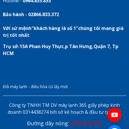
Hotline -
0964.835.853
Bảo hành - 02866.833.372
Với sứ mệnh"khách hàng là số 1"chúng tôi mang giá
trị tốt nhất
Trụ sở-15A Phan Huy Thực,p Tân Hưng,Quận 7, Tp
HCM
Đổi máy lạnh - điều hòa cũ lấy mới
Công ty TNHH TM DV máy lạnh 365 giấy phép kinh
doanh 0314438274 bởi sở kế hoạch & đầu tư tp HCM
Đường dây nóng:
0964 835 853