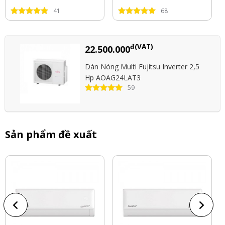
41
68
đ(VAT)
22.500.000
Dàn Nóng Multi Fujitsu Inverter 2,5
Hp AOAG24LAT3
59
Sản phẩm đề xuất