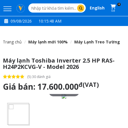
0
English
0đ
09/08/2026
10:15:49 AM
Trang chủ
Máy lạnh mới 100%
Máy Lạnh Treo Tường
Máy lạnh Toshiba Inverter 2.5 HP RAS-
H24P2KCVG-V - Model 2026
(5) 30 đánh giá
đ(VAT)
Giá bán:
17.600.000
Touch to zoom