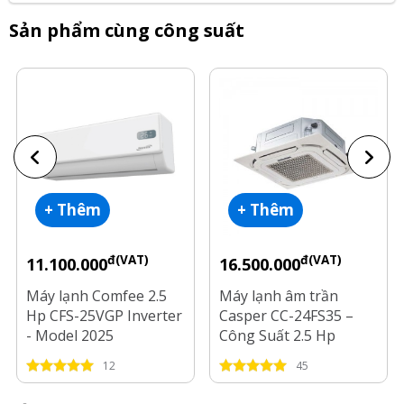
Sản phẩm cùng công suất
+ Thêm
+ Thêm
đ(VAT)
đ(VAT)
11.100.000
16.500.000
Máy lạnh Comfee 2.5
Máy lạnh âm trần
Hp CFS-25VGP Inverter
Casper CC-24FS35 –
- Model 2025
Công Suất 2.5 Hp
12
45