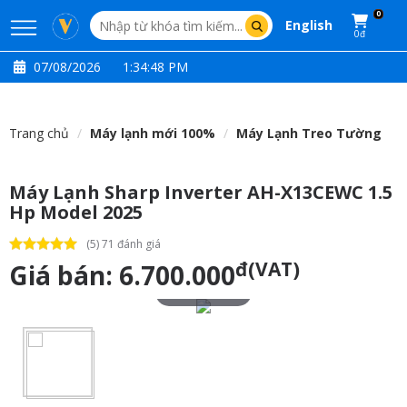
0
English
0đ
07/08/2026
1:34:49 PM
Trang chủ
Máy lạnh mới 100%
Máy Lạnh Treo Tường
Máy Lạnh Sharp Inverter AH-X13CEWC 1.5
Hp Model 2025
(5) 71 đánh giá
đ(VAT)
Giá bán:
6.700.000
Touch to zoom