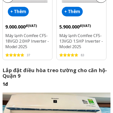
+ Thêm
+ Thêm
đ(VAT)
đ(VAT)
9.000.000
5.900.000
Máy lạnh Comfee CFS-
Máy lạnh Comfee CFS-
18VGD 2.0HP Inverter -
13VGD 1.5HP Inverter -
Model 2025
Model 2025
37
83
Lắp đặt điều hòa treo tường cho căn hộ-
Quận 9
1đ