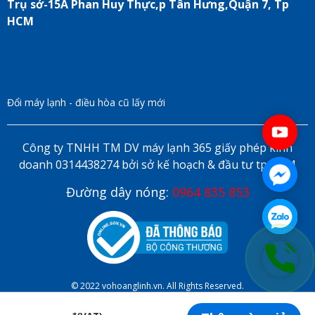
Trụ sở-15A Phan Huy Thực,p Tân Hưng,Quận 7, Tp
HCM
Đổi máy lạnh - điều hòa cũ lấy mới
Công ty TNHH TM DV máy lạnh 365 giấy phép kinh
doanh 0314438274 bởi sở kế hoạch & đầu tư tp HCM
Đường dây nóng:
0964 835 853
© 2022 vohoanglinh.vn. All Rights Reserved.