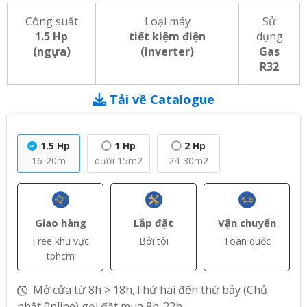
Công suất
Loại máy
Sử
1.5 Hp
tiết kiệm điện
dụng
(ngựa)
(inverter)
Gas
R32
Tải về Catalogue
1.5 Hp
1 Hp
2 Hp
16-20m
dưới 15m2
24-30m2
Giao hàng
Lắp đặt
Vận chuyển
Free khu vực
Bởi tôi
Toàn quốc
tphcm
Mở cửa từ 8h > 18h,Thứ hai đến thứ bảy (Chủ
nhật 0nline) gọi đặt mua 8h-22h