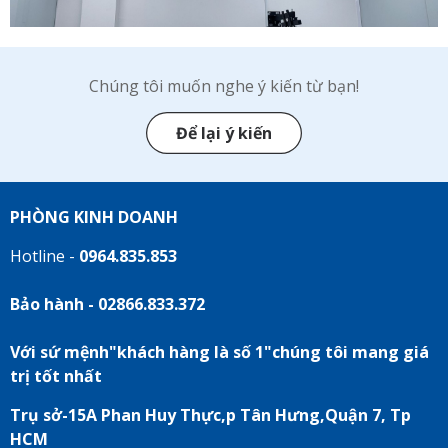
Chúng tôi muốn nghe ý kiến từ bạn!
Để lại ý kiến
PHÒNG KINH DOANH
Hotline -
0964.835.853
Bảo hành - 02866.833.372
Với sứ mệnh"khách hàng là số 1"chúng tôi mang giá
trị tốt nhất
Trụ sở-15A Phan Huy Thực,p Tân Hưng,Quận 7, Tp
HCM