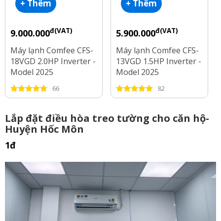
+ Thêm
+ Thêm
đ(VAT)
đ(VAT)
9.000.000
5.900.000
Máy lạnh Comfee CFS-
Máy lạnh Comfee CFS-
18VGD 2.0HP Inverter -
13VGD 1.5HP Inverter -
Model 2025
Model 2025
66
82
Lắp đặt điều hòa treo tường cho căn hộ-
Huyện Hốc Môn
1đ