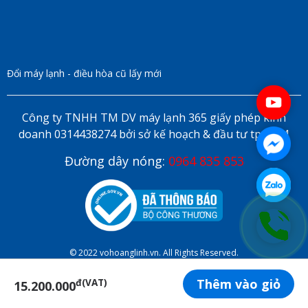
Đổi máy lạnh - điều hòa cũ lấy mới
Công ty TNHH TM DV máy lạnh 365 giấy phép kinh
doanh 0314438274 bởi sở kế hoạch & đầu tư tp HCM
Đường dây nóng:
0964 835 853
© 2022 vohoanglinh.vn. All Rights Reserved.
Thêm vào giỏ
đ(VAT)
15.200.000
ĐẶT LỊCH HẸN ONLINE