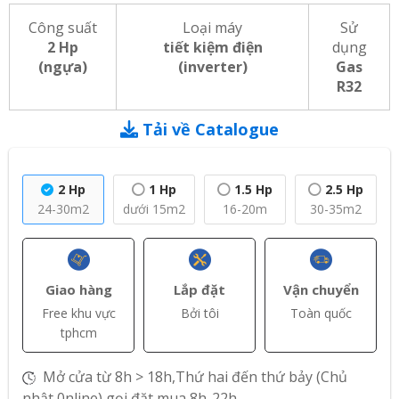
Công suất
Loại máy
Sử
2 Hp
tiết kiệm điện
dụng
(ngựa)
(inverter)
Gas
R32
Tải về Catalogue
2 Hp
1 Hp
1.5 Hp
2.5 Hp
24-30m2
dưới 15m2
16-20m
30-35m2
Giao hàng
Lắp đặt
Vận chuyển
Free khu vực
Bởi tôi
Toàn quốc
tphcm
Mở cửa từ 8h > 18h,Thứ hai đến thứ bảy (Chủ
nhật 0nline) gọi đặt mua 8h-22h