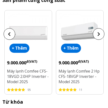
Sản phẩm cùng công suất
+ Thêm
+ Thêm
đ(VAT)
đ(VAT)
9.000.000
9.000.000
Máy lạnh Comfee CFS-
Máy lạnh Comfee 2 Hp
18VGD 2.0HP Inverter -
CFS-18VGP Inverter -
Model 2025
Model 2025
95
11
Từ khóa