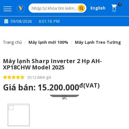
0
English
0đ
09/08/2026
6:01:17 PM
Trang chủ
Máy lạnh mới 100%
Máy Lạnh Treo Tường
Máy lạnh Sharp Inverter 2 Hp AH-
XP18CHW Model 2025
(5) 12 đánh giá
đ(VAT)
Giá bán:
15.200.000
Touch to zoom