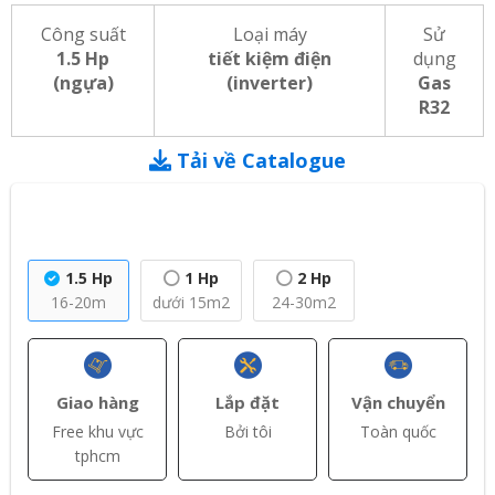
Công suất
Loại máy
Sử
1.5 Hp
tiết kiệm điện
dụng
(ngựa)
(inverter)
Gas
R32
Tải về Catalogue
1.5 Hp
1 Hp
2 Hp
16-20m
dưới 15m2
24-30m2
Giao hàng
Lắp đặt
Vận chuyển
Free khu vực
Bởi tôi
Toàn quốc
tphcm