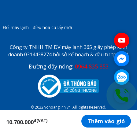
Đổi máy lạnh - điều hòa cũ lấy mới
Công ty TNHH TM DV máy lạnh 365 giấy phép kinh
doanh 0314438274 bởi sở kế hoạch & đầu tư tp HCM
Đường dây nóng:
0964 835 853
© 2022 vohoanglinh.vn. All Rights Reserved.
Thêm vào giỏ
đ(VAT)
10.700.000
ĐẶT LỊCH HẸN ONLINE