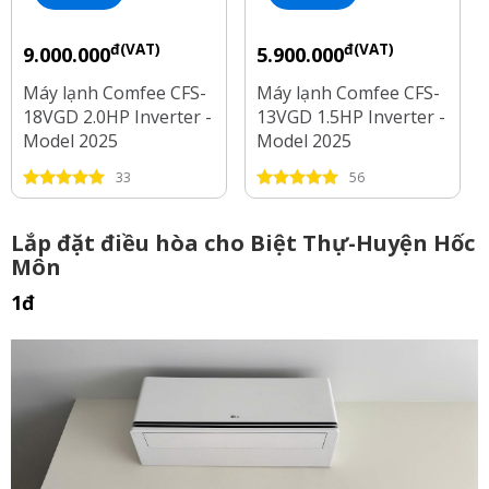
đ(VAT)
đ(VAT)
9.000.000
5.900.000
Máy lạnh Comfee CFS-
Máy lạnh Comfee CFS-
18VGD 2.0HP Inverter -
13VGD 1.5HP Inverter -
Model 2025
Model 2025
33
56
Lắp đặt điều hòa cho Biệt Thự-Huyện Hốc
Môn
1đ