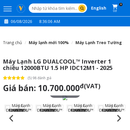
0
English
0đ
06/08/2026
8:36:07 AM
Trang chủ
Máy lạnh mới 100%
Máy Lạnh Treo Tường
Máy Lạnh LG DUALCOOL™ Inverter 1
chiều 12000BTU 1.5 HP IDC12M1 - 2025
(5) 98 đánh giá
đ(VAT)
Giá bán:
10.700.000
Touch to zoom