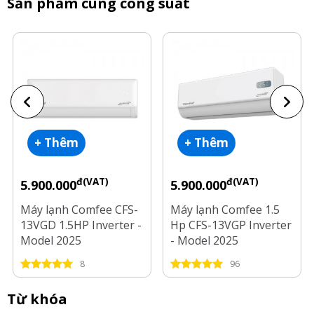
Sản phẩm cùng công suất
+ Thêm
+ Thêm
đ(VAT)
đ(VAT)
5.900.000
5.900.000
Máy lạnh Comfee CFS-
Máy lạnh Comfee 1.5
13VGD 1.5HP Inverter -
Hp CFS-13VGP Inverter
Model 2025
- Model 2025
8
96
Từ khóa