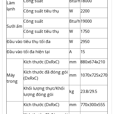
Công suất
Btu/h
18000
Làm
lạnh
Công suất tiêu thụ
W
2200
Công suất
Btu/h
19000
Sưởi ấm
Công suất tiêu thụ
W
1750
Đầu vào tiêu thụ tối đa
W
2950
Đầu vào tối đa hiện tại
A
15
Kích thước (DxRxC)
mm
880x674x210
Kích thước đã đóng gói
Máy
mm
1070x725x270
(DxRxC)
trong
Khối lượng thực/Khối
kg
23.8/29.5
lượng đóng gói
Kích thước (DxRxC)
mm
770x300x555