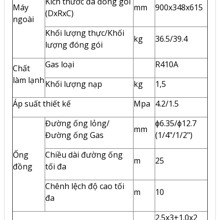
Kích thước đã đóng gói
Máy
mm
900x348x615
(DxRxC)
ngoài
Khối lượng thực/Khối
kg
36.5/39.4
lượng đóng gói
Gas loại
R410A
Chất
làm lạnh
Khối lượng nạp
kg
1,5
Áp suất thiết kế
Mpa
4.2/1.5
Đường ống lỏng/
ɸ6.35/ɸ12.7
mm
Đường ống Gas
(1/4"/1/2")
Ống
Chiều dài đường ống
m
25
đồng
tối đa
Chênh lệch độ cao tối
m
10
đa
2.5x3+1.0x2