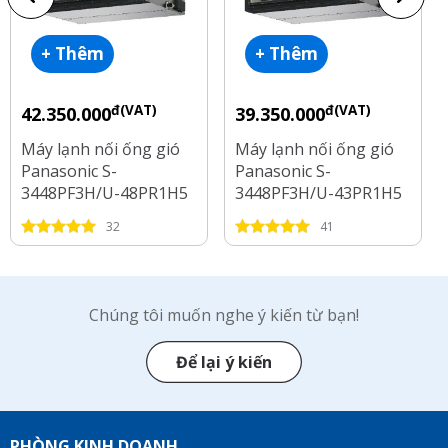
+ Thêm
+ Thêm
đ(VAT)
đ(VAT)
42.350.000
39.350.000
Máy lạnh nối ống gió
Máy lạnh nối ống gió
Panasonic S-
Panasonic S-
3448PF3H/U-48PR1H5
3448PF3H/U-43PR1H5
Inverter 5.5 Hp
Inverter 5 Hp
32
41
Chúng tôi muốn nghe ý kiến từ bạn!
Để lại ý kiến
PHÒNG KINH DOANH