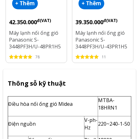
+ Thêm
+ Thêm
đ(VAT)
đ(VAT)
42.350.000
39.350.000
Máy lạnh nối ống gió
Máy lạnh nối ống gió
Panasonic S-
Panasonic S-
3448PF3H/U-48PR1H5
3448PF3H/U-43PR1H5
Inverter 5.5 Hp
Inverter 5 Hp
78
11
Thông sỗ kỹ thuật
MTBA-
Điều hòa nối ống gió Midea
18HRN1
V-ph-
Điện nguồn
220~240-1-50
Hz