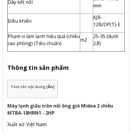
Dây kết nối
mm
KJR-
Điều khiển
12B/DP(T)-E
Phạm vi làm lạnh hiệu quả (chiều
25-35 (dưới
m2
cao phòng) (Tiêu chuẩn)
2.8)
Thông tin sản phẩm
Tóm tắt nội dung
[
Ẩn
]
Máy lạnh giấu trần nối ống gió Midea 2 chiều
MTBA-18HRN1 - 2HP
Xuất xứ: Việt Nam