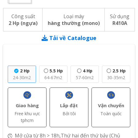
Công suất
Loại máy
Sử dụng
2 Hp (ngựa)
hàng thường (mono)
R410A
Tải về Catalogue
2 Hp
5.5 Hp
4 Hp
2.5 Hp
24-30m2
64-67m2
57-60m2
30-35m2
Giao hàng
Lắp đặt
Vận chuyển
Free khu vực
Bởi tôi
Toàn quốc
tphcm
Mở cửa từ 8h > 18h,Thứ hai đến thứ bảy (Chủ