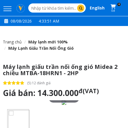
0
English
0đ
08/08/2026
4:33:52 AM
Trang chủ
Máy lạnh mới 100%
Máy Lạnh Giấu Trần Nối Ống Gió
Máy lạnh giấu trần nối ống gió Midea 2
chiều MTBA-18HRN1 - 2HP
(5) 12 đánh giá
đ(VAT)
Giá bán:
14.300.000
Touch to zoom