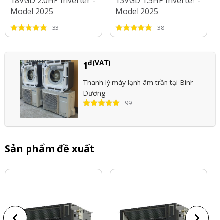
18VGD 2.0HP Inverter -
13VGD 1.5HP Inverter -
Model 2025
Model 2025
33
38
đ(VAT)
1
Thanh lý máy lạnh âm trần tại Bình
Dương
99
Sản phẩm đề xuất