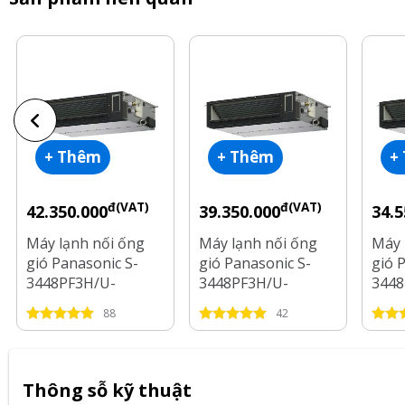
+ Thêm
+ Thêm
+
đ(VAT)
đ(VAT)
42.350.000
39.350.000
34.5
Máy lạnh nối ống
Máy lạnh nối ống
Máy 
gió Panasonic S-
gió Panasonic S-
gió 
3448PF3H/U-
3448PF3H/U-
3448
48PR1H5 Inverter
43PR1H5 Inverter 5
34PR
88
42
5.5 Hp
Hp
Hp
Thông sỗ kỹ thuật