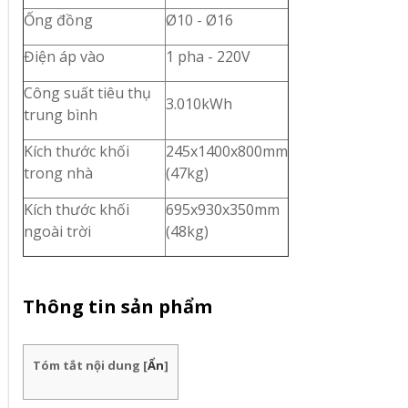
Ống đồng
Ø10 - Ø16
Điện áp vào
1 pha - 220V
Công suất tiêu thụ
3.010kWh
trung bình
Kích thước khối
245x1400x800mm
trong nhà
(47kg)
Kích thước khối
695x930x350mm
ngoài trời
(48kg)
Thông tin sản phẩm
Tóm tắt nội dung
[
Ẩn
]