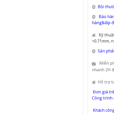
Bồi thư
Bảo hàn
hàng&lắp đặ
Kỹ thuậ
>0.71mm, n
Sản phẩ
Miễn ph
nhanh 2H đ
Hỗ trợ t
Đơn giá tr
Công trình
Khách công 