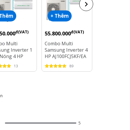
 Thêm
+ Thêm
+ Thêm
đ(VAT)
đ(VAT)
đ
50.000
55.800.000
50.450.000
o Multi
Combo Multi
Combo Multi
ung Inverter 1
Samsung Inverter 4
Panasonic Inv
Nóng 4 HP
HP AJ100FCJ5KF/EA
1 Dàn Nóng 4
0FCJ5KF/EA + 4
+ 3 Dàn Lạnh 1 HP -
4 Dàn Lạnh 1 
13
89
28
Lạnh 1 HP - 2
1.5 HP - 2.5 HP
HP
in
5