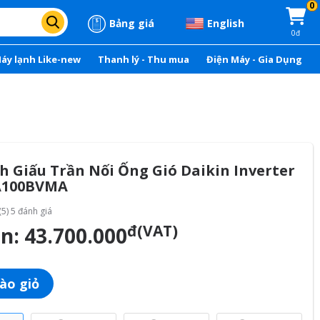
0
Bảng giá
English
0đ
áy lạnh Like-new
Thanh lý - Thu mua
Điện Máy - Gia Dụng
 Giấu Trần Nối Ống Gió Daikin Inverter
A100BVMA
(5) 5 đánh giá
đ(VAT)
án:
43.700.000
ào giỏ