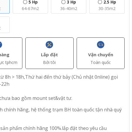
5 Hp
3 Hp
2.5 Hp
2
64-67m2
36-40m2
30-35m2
2
+ Thêm
+ Thêm
hàng
Lắp đặt
Vận chuyển
vực tphcm
Bởi tôi
Toàn quốc
(VAT)
đ(VAT)
đ(VAT)
27.250.000
22.050.000
ừ 8h > 18h,Thứ hai đến thứ bảy (Chủ nhật 0nline) gọi
 ống
Máy lạnh nối ống
Máy lạnh nối ống
-22h
 S-
gió Panasonic S-
gió Panasonic S-
1821PF3H/U-
1821PF3H/U-
 chưa bao gồm mount set&vật tư.
rter 3
21PR1H5 Inverter
18PR1H5 Inverter 2
54
14
2.5 Hp
Hp
h chính hãng, hệ thống trạm BH toàn quốc tận nhà quý
 sản phẩm chính hãng 100%.lắp đặt theo yêu cầu