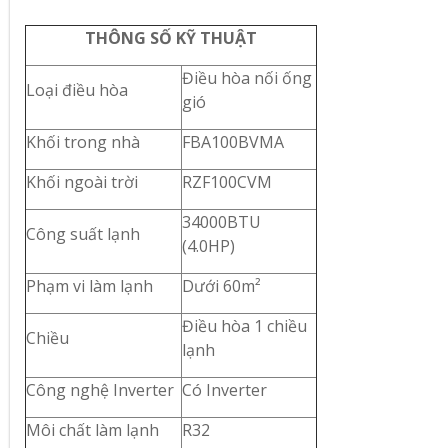
THÔNG SỐ KỸ THUẬT
Điều hòa nối ống
Loại điều hòa
gió
Khối trong nhà
FBA100BVMA
Khối ngoài trời
RZF100CVM
34000BTU
Công suất lạnh
(4.0HP)
Phạm vi làm lạnh
Dưới 60m²
Điều hòa 1 chiều
Chiều
lạnh
Công nghệ Inverter
Có Inverter
Môi chất làm lạnh
R32