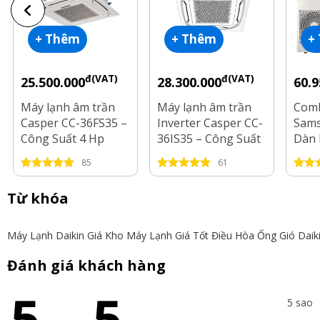
+ Thêm
+ Thêm
+
đ(VAT)
đ(VAT)
25.500.000
28.300.000
60.9
Máy lạnh âm trần
Máy lạnh âm trần
Comb
Casper CC-36FS35 –
Inverter Casper CC-
Sams
Công Suất 4 Hp
36IS35 – Công Suất
Dàn 
4 Hp
AJ10
85
61
Dàn 
HP
Từ khóa
Máy Lạnh Daikin Giá Kho
Máy Lạnh Giá Tốt
Điều Hòa Ống Gió Daik
Đánh giá khách hàng
5
5
5 sao