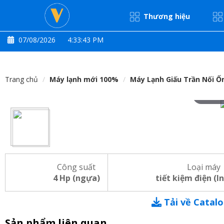
Thương hiệu
07/08/2026
4:33:44 PM
Trang chủ
Máy lạnh mới 100%
Máy Lạnh Giấu Trần Nối Ố
Hove
Công suất
Loại máy
4 Hp (ngựa)
tiết kiệm điện (I
Tải về Catal
Sản phẩm liên quan