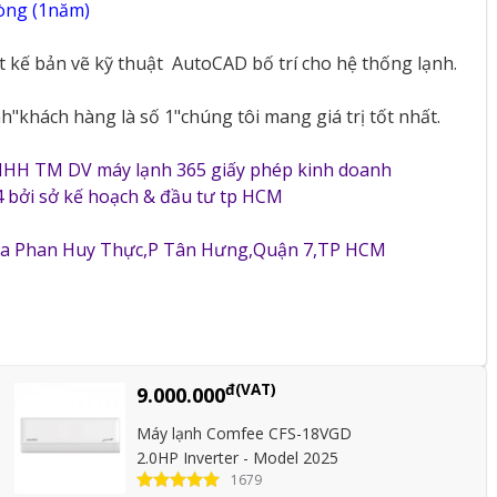
vòng (1năm)
ết kế bản vẽ kỹ thuật
AutoCAD bố trí cho hệ thống lạnh.
"khách hàng là số 1"chúng tôi mang giá trị tốt nhất.
NHH TM DV máy lạnh 365 giấy phép kinh doanh
 bởi sở kế hoạch & đầu tư tp HCM
5a Phan Huy Thực,P Tân Hưng,Quận 7,TP HCM
đ(VAT)
9.000.000
Máy lạnh Comfee CFS-18VGD
2.0HP Inverter - Model 2025
1679