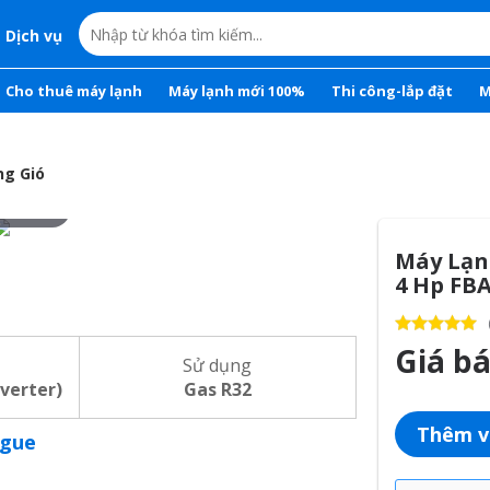
Dịch vụ
Cho thuê máy lạnh
Máy lạnh mới 100%
Thi công-lắp đặt
M
ng Gió
r to zoom
Máy Lạnh
4 Hp FB
Giá b
Sử dụng
nverter)
Gas R32
Thêm v
ogue