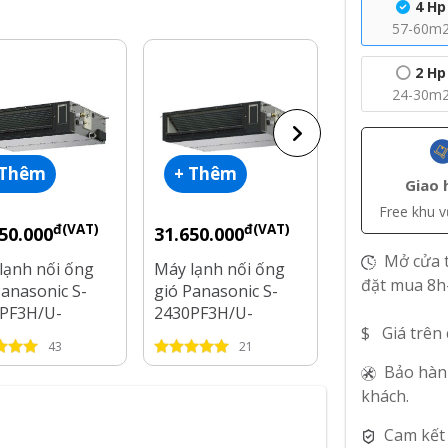
4 Hp
57-60m
2 Hp
24-30m
 Thêm
+ Thêm
+ Thêm
Giao 
Free khu 
đ(VAT)
đ(VAT)
đ
50.000
31.650.000
28.550.000
Mở cửa t
lạnh nối ống
Máy lạnh nối ống
Máy lạnh nối
đặt mua 8h
Panasonic S-
gió Panasonic S-
gió Panasonic
PF3H/U-
2430PF3H/U-
2430PF3H/U-
$ Giá trên
1H5 Inverter 4
30PR1H5 Inverter
24PR1H5 Inve
43
21
9
3.5 Hp
Hp
Bảo hàn
khách.
Cam kết