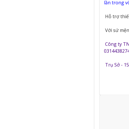
lần trong 
Hỗ trợ thi
Với sứ mệnh
Công ty T
0314438274
Trụ Sở - 1