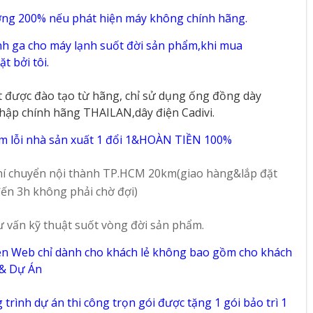
ờng 200% nếu phát hiện máy không chính hãng.
h ga cho máy lạnh suốt đời sản phẩm,khi mua
t bởi tôi.
t được đào tạo từ hãng, chỉ sử dụng ống đồng dày
hập chính hãng THAILAN,dây điện Cadivi.
m lỗi nhà sản xuất 1 đổi 1&HOÀN TIỀN 100%
í chuyển nội thành TP.HCM 20km(giao hàng&lắp đặt
ến 3h không phải chờ đợi)
ư vấn kỹ thuật suốt vòng đời sản phẩm.
ên Web chỉ dành cho khách lẻ không bao gồm cho khách
 & Dự Án
trình dự án thi công trọn gói được tặng 1 gói bảo trì 1