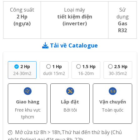
Công suất
Loại máy
Sử
2 Hp
tiết kiệm điện
dụng
(ngựa)
(inverter)
Gas
R32
Tải về Catalogue
2 Hp
1 Hp
1.5 Hp
2.5 Hp
24-30m2
dưới 15m2
16-20m
30-35m2
Giao hàng
Lắp đặt
Vận chuyển
Free khu vực
Bởi tôi
Toàn quốc
tphcm
Mở cửa từ 8h > 18h,Thứ hai đến thứ bảy (Chủ
nhật 0nline) gọi đặt mua 8h-22h