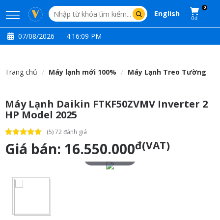
0
English
0đ
07/08/2026
4:16:10 PM
Trang chủ
Máy lạnh mới 100%
Máy Lạnh Treo Tường
Máy Lạnh Daikin FTKF50ZVMV Inverter 2
HP Model 2025
(5) 72 đánh giá
đ(VAT)
Giá bán:
16.550.000
Touch to zoom