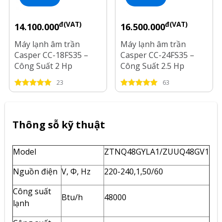
đ(VAT)
đ(VAT)
14.100.000
16.500.000
Máy lạnh âm trần
Máy lạnh âm trần
Casper CC-18FS35 –
Casper CC-24FS35 –
Công Suất 2 Hp
Công Suất 2.5 Hp
23
63
Thông sỗ kỹ thuật
Model
ZTNQ48GYLA1/ZUUQ48GV1
Nguồn điện
V, Φ, Hz
220-240,1,50/60
Công suất
Btu/h
48000
lạnh