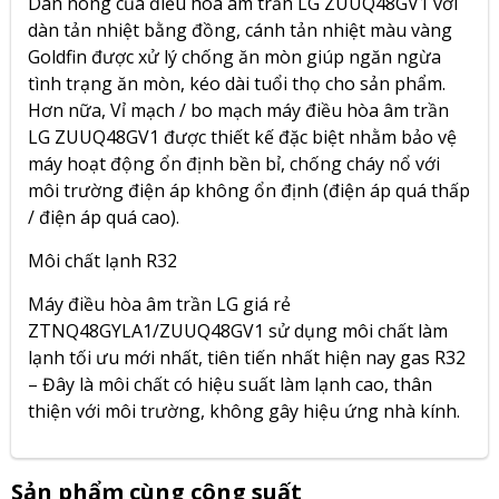
Dàn nóng của điều hòa âm trần LG ZUUQ48GV1
với
dàn tản nhiệt bằng đồng, cánh tản nhiệt màu vàng
Goldfin được xử lý chống ăn mòn giúp ngăn ngừa
tình trạng ăn mòn, kéo dài tuổi thọ cho sản phẩm.
Hơn nữa, Vỉ mạch / bo mạch máy điều hòa âm trần
LG ZUUQ48GV1 được thiết kế đặc biệt nhằm bảo vệ
máy hoạt động ổn định bền bỉ, chống cháy nổ với
môi trường điện áp không ổn định (điện áp quá thấp
/ điện áp quá cao).
Môi chất lạnh R32
Máy điều hòa âm trần LG giá rẻ
ZTNQ48GYLA1/ZUUQ48GV1 sử dụng môi chất làm
lạnh tối ưu mới nhất, tiên tiến nhất hiện nay gas R32
– Đây là môi chất có hiệu suất làm lạnh cao, thân
thiện với môi trường, không gây hiệu ứng nhà kính.
Sản phẩm cùng công suất