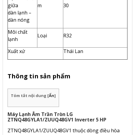
giữa
m
30
dàn lạnh –
dàn nóng
Môi chất
Loại
R32
lạnh
Xuất xứ
Thái Lan
Thông tin sản phẩm
Tóm tắt nội dung
[
Ẩn
]
Máy Lạnh Âm Trần Tròn LG
ZTNQ48GYLA1/ZUUQ48GV1 Inverter 5 HP
ZTNQ48GYLA1/ZUUQ48GV1 thuộc dòng điều hòa