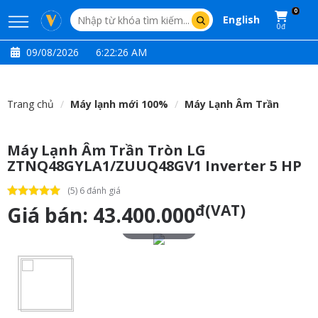
0
English
0đ
09/08/2026
6:22:27 AM
Trang chủ
Máy lạnh mới 100%
Máy Lạnh Âm Trần
Máy Lạnh Âm Trần Tròn LG
ZTNQ48GYLA1/ZUUQ48GV1 Inverter 5 HP
(5) 6 đánh giá
đ(VAT)
Giá bán:
43.400.000
Touch to zoom