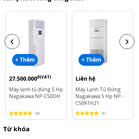
+ Thêm
+ Thêm
đ(VAT)
27.500.000
Liên hệ
Máy lạnh tủ đứng 5 Hp
Máy Lạnh Tủ Đứng
Nagakawa NP-C50DH
Nagakawa 5 Hp NP-
C50R1H21
89
47
Từ khóa