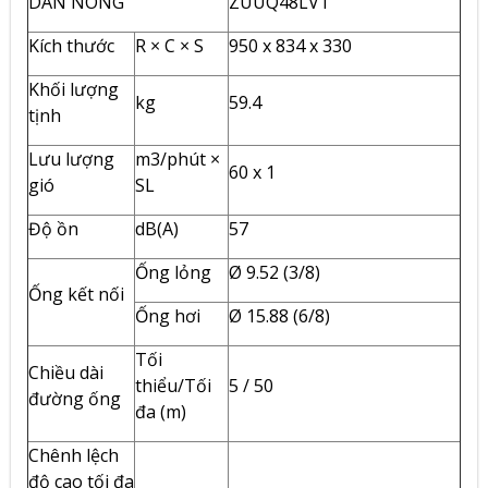
DÀN NÓNG
ZUUQ48LV1
Kích thước
R × C × S
950 x 834 x 330
Khối lượng
kg
59.4
tịnh
Lưu lượng
m3/phút ×
60 x 1
gió
SL
Độ ồn
dB(A)
57
Ống lỏng
Ø 9.52 (3/8)
Ống kết nối
Ống hơi
Ø 15.88 (6/8)
Tối
Chiều dài
thiểu/Tối
5 / 50
đường ống
đa (m)
Chênh lệch
độ cao tối đa