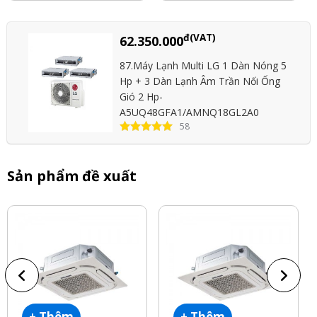
đ(VAT)
62.350.000
87.Máy Lạnh Multi LG 1 Dàn Nóng 5
Hp + 3 Dàn Lạnh Âm Trần Nối Ống
Gió 2 Hp-
A5UQ48GFA1/AMNQ18GL2A0
58
Sản phẩm đề xuất
+ Thêm
+ Thêm