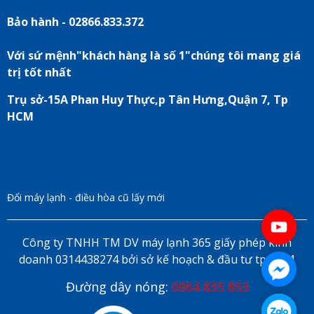
Bảo hành - 02866.833.372
Với sứ mệnh"khách hàng là số 1"chúng tôi mang giá
trị tốt nhất
Trụ sở-15A Phan Huy Thực,p Tân Hưng,Quận 7, Tp
HCM
Đổi máy lạnh - điều hòa cũ lấy mới
Công ty TNHH TM DV máy lạnh 365 giấy phép kinh
doanh 0314438274 bởi sở kế hoạch & đầu tư tp HCM
Đường dây nóng:
0964 835 853