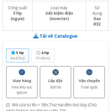
Công suất
Loại máy
Sử
5 Hp
tiết kiệm điện
dụng
(ngựa)
(inverter)
Gas
R32
Tải về Catalogue
5 Hp
4 Hp
64-67m2
57-60m2
Giao hàng
Lắp đặt
Vận chuyển
Free khu vực
Bởi tôi
Toàn quốc
tphcm
Mở cửa từ 8h > 18h,Thứ hai đến thứ bảy (Chủ
nhật 0nline) gọi đặt mua 8h-22h