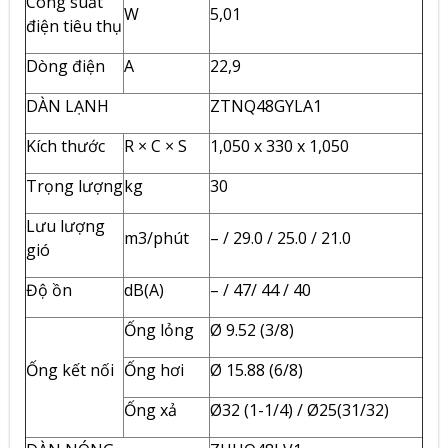
Công suất
W
5,01
điện tiêu thụ
Dòng điện
A
22,9
DÀN LẠNH
ZTNQ48GYLA1
Kích thước
R × C × S
1,050 x 330 x 1,050
Trọng lượng
kg
30
Lưu lượng
m3/phút
– / 29.0 / 25.0 / 21.0
gió
Độ ồn
dB(A)
– / 47/ 44 / 40
Ống lỏng
Ø 9.52 (3/8)
Ống kết nối
Ống hơi
Ø 15.88 (6/8)
Ống xả
Ø32 (1-1/4) / Ø25(31/32)