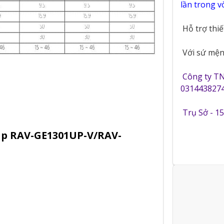
lần trong 
Hỗ trợ thi
Với sứ mệnh
Công ty T
0314438274
Trụ Sở - 1
Hp RAV-GE1301UP-V/RAV-