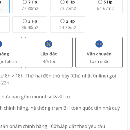
p
7 Hp
6 Hp
5 Hp
2
77-80m2
70-75m2
64-67m2
3 Hp
2 Hp
2
36-40m2
24-30m2
+ Thêm
+ Thêm
hàng
Lắp đặt
Vận chuyển
vực tphcm
Bởi tôi
Toàn quốc
(VAT)
đ(VAT)
đ(VAT)
18.850.000
28.300.000
ừ 8h > 18h,Thứ hai đến thứ bảy (Chủ nhật 0nline) gọi
trần
Máy lạnh âm trần
Máy lạnh âm trần
-22h
er CC-
Inverter Casper CC-
Inverter Casper CC-
g Suất
24IS35 – Công Suất
36IS35 – Công Suất
 chưa bao gồm mount set&vật tư.
2.5 Hp
4 Hp
81
43
h chính hãng, hệ thống trạm BH toàn quốc tận nhà quý
 sản phẩm chính hãng 100%.lắp đặt theo yêu cầu