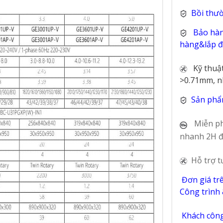
Bồi thư
Bảo hàn
hàng&lắp đặ
Kỹ thuậ
>0.71mm, n
Sản phẩ
Miễn ph
nhanh 2H đ
Hỗ trợ t
Đơn giá tr
Công trình
Khách công 