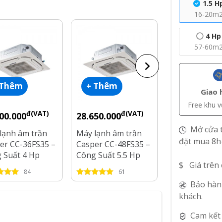
1.5 H
16-20m
4 Hp
57-60m
 Thêm
+ Thêm
+ Thêm
Giao 
Free khu 
đ(VAT)
đ(VAT)
đ
00.000
28.650.000
16.400.000
Mở cửa t
lạnh âm trần
Máy lạnh âm trần
Máy lạnh âm 
đặt mua 8h
er CC-36FS35 –
Casper CC-48FS35 –
Inverter Casp
 Suất 4 Hp
Công Suất 5.5 Hp
18IS35 – Côn
$ Giá trên
2 Hp
84
61
52
Bảo hàn
khách.
Cam kết