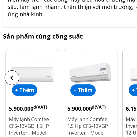
sâu, làm lạnh nhanh, thân thiện với môi trường, 
ứng nhà kính…
Sản phẩm cùng công suất
+ Thêm
+ Thêm
+
đ(VAT)
đ(VAT)
5.900.000
5.900.000
6.15
Máy lạnh Comfee
Máy lạnh Comfee
Máy 
CFS-13VGD 1.5HP
1.5 Hp CFS-13VGP
Inve
Inverter - Model
Inverter - Model
12IU