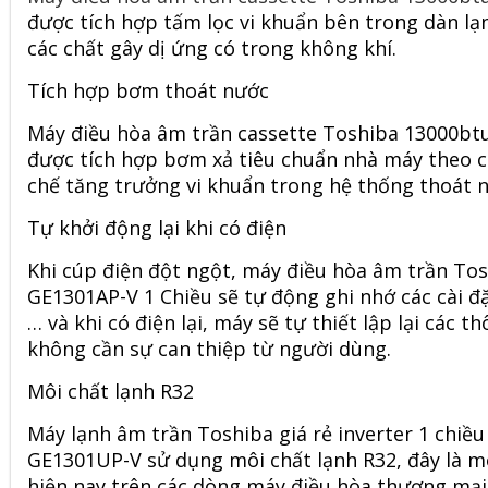
được tích hợp tấm lọc vi khuẩn bên trong dàn lạn
các chất gây dị ứng có trong không khí.
Tích hợp bơm thoát nước
Máy điều hòa âm trần cassette Toshiba 13000b
được tích hợp bơm xả tiêu chuẩn nhà máy theo ch
chế tăng trưởng vi khuẩn trong hệ thống thoát n
Tự khởi động lại khi có điện
Khi cúp điện đột ngột, máy điều hòa âm trần Tos
GE1301AP-V 1 Chiều sẽ tự động ghi nhớ các cài đặ
… và khi có điện lại, máy sẽ tự thiết lập lại các 
không cần sự can thiệp từ người dùng.
Môi chất lạnh R32
Máy lạnh âm trần Toshiba giá rẻ inverter 1 chi
GE1301UP-V sử dụng môi chất lạnh R32, đây là m
hiện nay trên các dòng máy điều hòa thương mại.