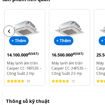
+ Thêm
+ Thêm
+
đ(VAT)
đ(VAT)
14.100.000
16.500.000
25.5
Máy lạnh âm trần
Máy lạnh âm trần
Máy 
Casper CC-18FS35 –
Casper CC-24FS35 –
Casp
Công Suất 2 Hp
Công Suất 2.5 Hp
Công
39
72
Thông sỗ kỹ thuật