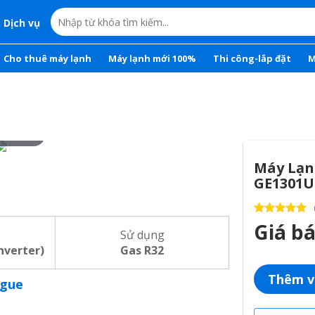
Dịch vụ
Cho thuê máy lạnh
Máy lạnh mới 100%
Thi công-lắp đặt
M
r to zoom
Máy Lạn
GE1301U
Giá b
Sử dụng
inverter)
Gas R32
Thêm v
ogue