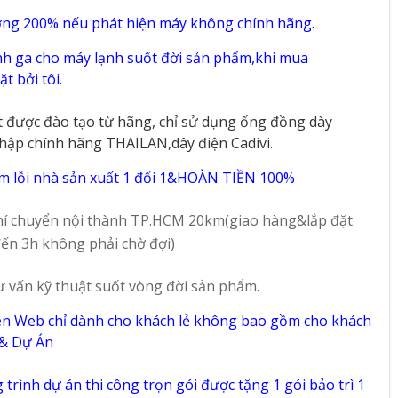
ờng 200% nếu phát hiện máy không chính hãng.
h ga cho máy lạnh suốt đời sản phẩm,khi mua
t bởi tôi.
t được đào tạo từ hãng, chỉ sử dụng ống đồng dày
hập chính hãng THAILAN,dây điện Cadivi.
m lỗi nhà sản xuất 1 đổi 1&HOÀN TIỀN 100%
í chuyển nội thành TP.HCM 20km(giao hàng&lắp đặt
ến 3h không phải chờ đợi)
ư vấn kỹ thuật suốt vòng đời sản phẩm.
ên Web chỉ dành cho khách lẻ không bao gồm cho khách
 & Dự Án
trình dự án thi công trọn gói được tặng 1 gói bảo trì 1