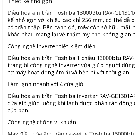
Thiết kế nhỏ gọn
Điều hòa âm trần Toshiba 13000Btu RAV-GE130
kế nhỏ gọn với chiều cao chỉ 256 mm, có thể dễ 
có trần thấp. Bên cạnh đó, máy còn sở hữu mặt n
khác nhau mang lại vẻ thẩm mỹ cho không gian c
Công nghệ Inverter tiết kiệm điện
Điều hòa âm trần Toshiba 1 chiều 13000btu RA
trang bị công nghệ inverter vừa giúp người dùng
cơ máy hoạt động êm ái và bền bỉ với thời gian.
Làm lạnh nhanh với 4 cửa gió
Điều hòa âm trần Toshiba inverter RAV-GE1301AP
cửa gió giúp luồng khí lạnh được phân tán đồng 
của bạn.
Công nghệ chống vi khuẩn
Máy điều hòa âm trần cassette Toshiba 13000b