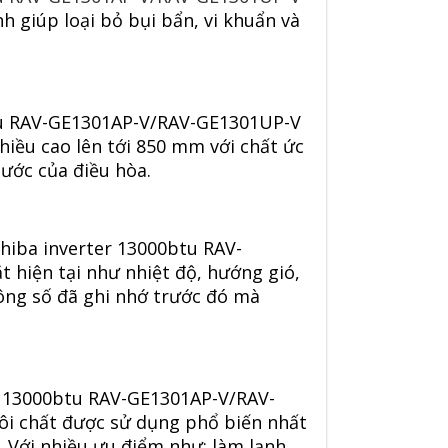
h giúp loại bỏ bụi bẩn, vi khuẩn và
tu RAV-GE1301AP-V/RAV-GE1301UP-V
iều cao lên tới 850 mm với chất ức
ước của điều hòa.
hiba inverter 13000btu RAV-
t hiện tại như nhiệt độ, hướng gió,
thông số đã ghi nhớ trước đó mà
ều 13000btu RAV-GE1301AP-V/RAV-
ôi chất được sử dụng phổ biến nhất
 Với nhiều ưu điểm như: làm lạnh