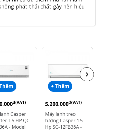
không phát thải chất gây nên hiệu
 Thêm
+ Thêm
+ Thêm
đ(VAT)
đ(VAT)
đ(V
0.000
5.200.000
6.050.000
lạnh Casper
Máy lạnh treo
Máy lạnh Cas
rter 1.5 HP QC-
tường Casper 1.5
Inverter GC-
36A - Model
Hp SC-12FB36A -
- Công Suất 1