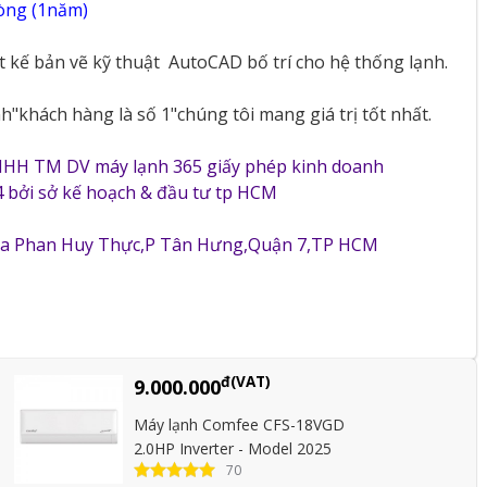
vòng (1năm)
ết kế bản vẽ kỹ thuật
AutoCAD bố trí cho hệ thống lạnh.
"khách hàng là số 1"chúng tôi mang giá trị tốt nhất.
NHH TM DV máy lạnh 365 giấy phép kinh doanh
 bởi sở kế hoạch & đầu tư tp HCM
5a Phan Huy Thực,P Tân Hưng,Quận 7,TP HCM
đ(VAT)
9.000.000
Máy lạnh Comfee CFS-18VGD
2.0HP Inverter - Model 2025
70