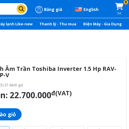
0
Bảng giá
English
0đ
áy lạnh Like-new
Thanh lý - Thu mua
Điện Máy - Gia Dụng
h Âm Trần Toshiba Inverter 1.5 Hp RAV-
P-V
(5) 37 đánh giá
đ(VAT)
án:
22.700.000
ào giỏ