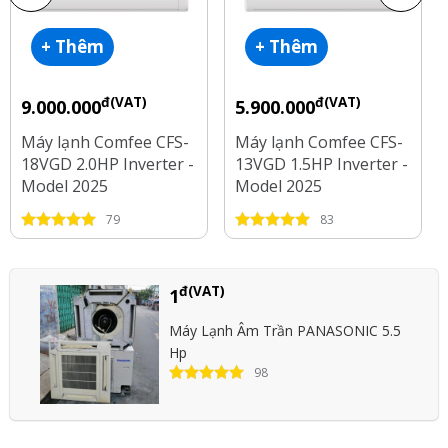
+ Thêm
+ Thêm
đ(VAT)
đ(VAT)
9.000.000
5.900.000
Máy lạnh Comfee CFS-
Máy lạnh Comfee CFS-
18VGD 2.0HP Inverter -
13VGD 1.5HP Inverter -
Model 2025
Model 2025
79
83
đ(VAT)
1
Máy Lạnh Âm Trần PANASONIC 5.5
Hp
98