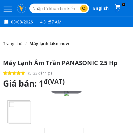
0
English
0đ
08/08/2026
4:31:57 AM
Trang chủ
Máy lạnh Like-new
Máy Lạnh Âm Trần PANASONIC 2.5 Hp
(5) 23 đánh giá
đ(VAT)
Giá bán:
1
Touch to zoom