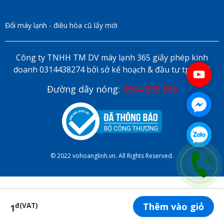
Đổi máy lạnh - điều hòa cũ lấy mới
Công ty TNHH TM DV máy lạnh 365 giấy phép kinh
doanh 0314438274 bởi sở kế hoạch & đầu tư tp HCM
Đường dây nóng:
0964 835 853
© 2022 vohoanglinh.vn. All Rights Reserved.
Thêm vào giỏ
đ(VAT)
1
ĐẶT LỊCH HẸN ONLINE