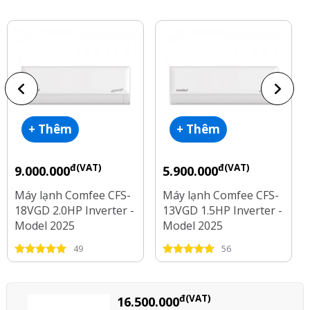
hữu gam màu trắng
tinh tế, góp phần
tăng thêm vẻ đẹp và
sang trọng cho căn
phòng.
+ Thêm
+ Thêm
Xem tất cả bình luận(2 bình luận)
đ(VAT)
đ(VAT)
9.000.000
5.900.000
Máy lạnh Comfee CFS-
Máy lạnh Comfee CFS-
18VGD 2.0HP Inverter -
13VGD 1.5HP Inverter -
Model 2025
Model 2025
49
56
đ(VAT)
16.500.000