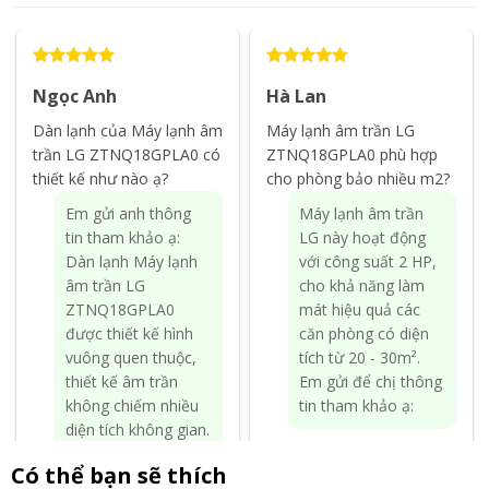
Ngọc Anh
Hà Lan
Dàn lạnh của Máy lạnh âm
Máy lạnh âm trần LG
trần LG ZTNQ18GPLA0 có
ZTNQ18GPLA0 phù hợp
thiết kế như nào ạ?
cho phòng bảo nhiều m2?
Em gửi anh thông
Máy lạnh âm trần
tin tham khảo ạ:
LG này hoạt động
Dàn lạnh Máy lạnh
với công suất 2 HP,
âm trần LG
cho khả năng làm
ZTNQ18GPLA0
mát hiệu quả các
được thiết kế hình
căn phòng có diện
vuông quen thuộc,
tích từ 20 - 30m².
thiết kế âm trần
Em gửi để chị thông
không chiếm nhiều
tin tham khảo ạ:
diện tích không gian.
Hơn nữa, máy lạnh
Có thể bạn sẽ thích
âm trần này còn sở