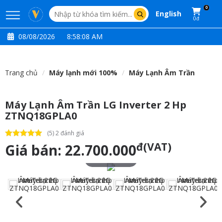
0
English
0đ
08/08/2026
8:58:09 AM
Trang chủ
Máy lạnh mới 100%
Máy Lạnh Âm Trần
Máy Lạnh Âm Trần LG Inverter 2 Hp
ZTNQ18GPLA0
(5) 2 đánh giá
đ(VAT)
Giá bán:
22.700.000
Touch to zoom