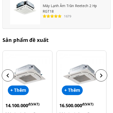
Máy Lạnh Âm Trần Reetech 2 Hp
RGT18
1679
Sản phẩm đề xuất
+ Thêm
+ Thêm
đ(VAT)
đ(VAT)
14.100.000
16.500.000