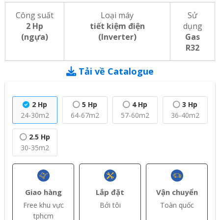
Công suất
Loại máy
Sử
2 Hp
tiết kiệm điện
dụng
(ngựa)
(Inverter)
Gas
R32
Tải về Catalogue
2 Hp
5 Hp
4 Hp
3 Hp
24-30m2
64-67m2
57-60m2
36-40m2
2.5 Hp
30-35m2
Giao hàng
Lắp đặt
Vận chuyển
Free khu vực
Bởi tôi
Toàn quốc
tphcm