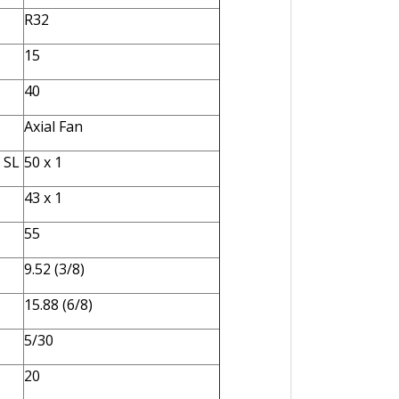
R32
15
40
Axial Fan
x SL
50 x 1
43 x 1
55
9.52 (3/8)
15.88 (6/8)
5/30
20