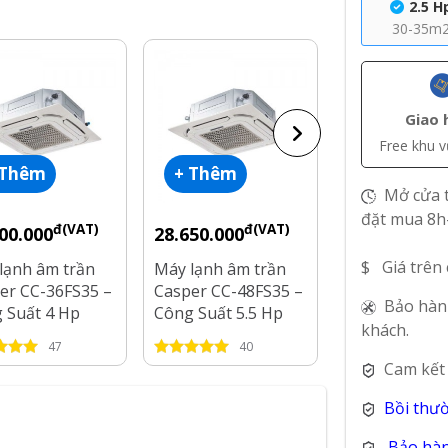
2.5 H
30-35m
Giao 
Free khu 
 Thêm
+ Thêm
+ Thêm
Mở cửa t
đặt mua 8h
đ(VAT)
đ(VAT)
đ
00.000
28.650.000
16.400.000
$ Giá trên
lạnh âm trần
Máy lạnh âm trần
Máy lạnh âm 
er CC-36FS35 –
Casper CC-48FS35 –
Inverter Casp
Bảo hàn
 Suất 4 Hp
Công Suất 5.5 Hp
18IS35 – Côn
khách.
2 Hp
47
40
78
Cam kết
Bồi thư
Bảo hàn