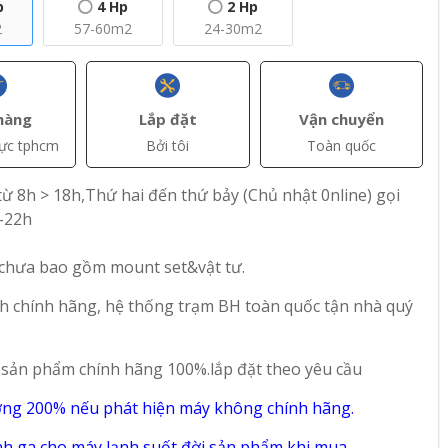
p
4 Hp
2 Hp
2
57-60m2
24-30m2
hàng
Lắp đặt
Vận chuyển
vực tphcm
Bởi tôi
Toàn quốc
+ Thêm
+ Thêm
ừ 8h > 18h,Thứ hai đến thứ bảy (Chủ nhật 0nline) gọi
-22h
(VAT)
đ(VAT)
đ(VAT)
18.850.000
28.300.000
 chưa bao gồm mount set&vật tư.
trần
Máy lạnh âm trần
Máy lạnh âm trần
er CC-
Inverter Casper CC-
Inverter Casper CC-
h chính hãng, hệ thống trạm BH toàn quốc tận nhà quý
g Suất
24IS35 – Công Suất
36IS35 – Công Suất
2.5 Hp
4 Hp
62
9
 sản phẩm chính hãng 100%.lắp đặt theo yêu cầu
ờng 200% nếu phát hiện máy không chính hãng.
h ga cho máy lạnh suốt đời sản phẩm,khi mua