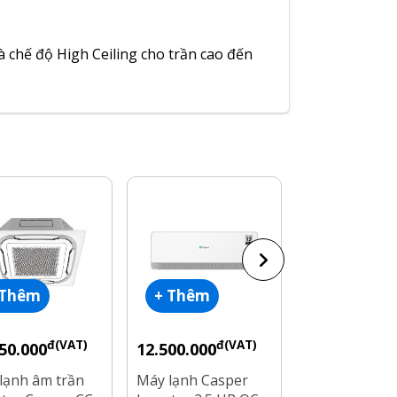
 chế độ High Ceiling cho trần cao đến
 Thêm
+ Thêm
+ Thêm
đ(VAT)
đ(VAT)
đ
50.000
12.500.000
14.100.000
lạnh âm trần
Máy lạnh Casper
Máy lạnh tủ 