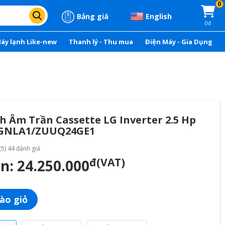
0
Bảng giá
English
0đ
áy lạnh Like-new
Thanh lý - Thu mua
Điện Máy - Gia Dụng
 Âm Trần Cassette LG Inverter 2.5 Hp
GNLA1/ZUUQ24GE1
(5) 44 đánh giá
đ(VAT)
án:
24.250.000
ào giỏ