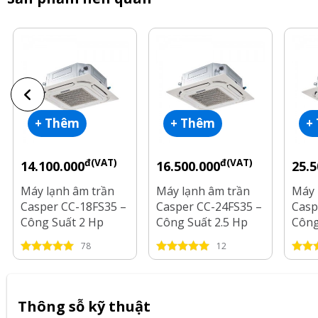
+ Thêm
+ Thêm
+
đ(VAT)
đ(VAT)
14.100.000
16.500.000
25.5
Máy lạnh âm trần
Máy lạnh âm trần
Máy 
Casper CC-18FS35 –
Casper CC-24FS35 –
Casp
Công Suất 2 Hp
Công Suất 2.5 Hp
Công
78
12
Thông sỗ kỹ thuật