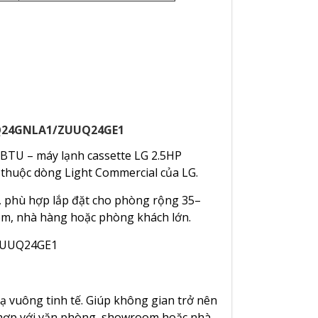
TNQ24GNLA1/ZUUQ24GE1
U – máy lạnh cassette LG 2.5HP
 thuộc dòng Light Commercial của LG.
, phù hợp lắp đặt cho phòng rộng 35–
m, nhà hàng hoặc phòng khách lớn.
/ZUUQ24GE1
nạ vuông tinh tế. Giúp không gian trở nên
hù hợp với văn phòng, showroom hoặc nhà