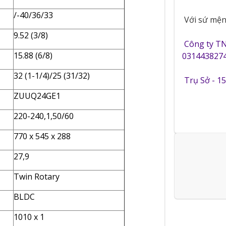
/-40/36/33
Với sứ mệnh
9.52 (3/8)
Công ty T
15.88 (6/8)
0314438274
32 (1-1/4)/25 (31/32)
Trụ Sở - 1
ZUUQ24GE1
220-240,1,50/60
770 x 545 x 288
27,9
Twin Rotary
BLDC
1010 x 1