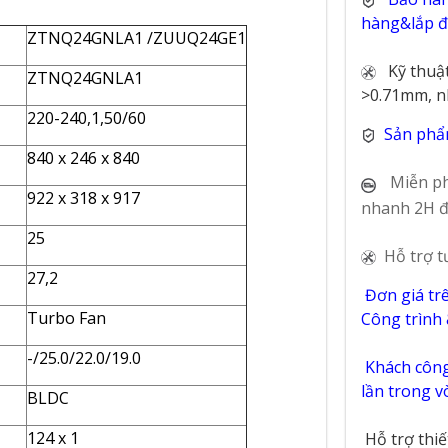
hàng&lắp đặ
ZTNQ24GNLA1 /ZUUQ24GE1
Kỹ thuậ
ZTNQ24GNLA1
>0.71mm, n
220-240,1,50/60
Sản phẩ
840 x 246 x 840
Miễn ph
922 x 318 x 917
nhanh 2H đ
25
Hỗ trợ t
27,2
Đơn giá tr
Turbo Fan
Công trình
-/25.0/22.0/19.0
Khách công 
lần trong 
BLDC
124 x 1
Hỗ trợ thi