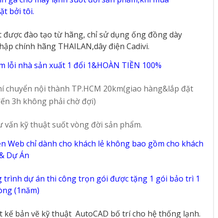
t bởi tôi.
t được đào tạo từ hãng, chỉ sử dụng ống đồng dày
hập chính hãng THAILAN,dây điện Cadivi.
m lỗi nhà sản xuất 1 đổi 1&HOÀN TIỀN 100%
í chuyển nội thành TP.HCM 20km(giao hàng&lắp đặt
ến 3h không phải chờ đợi)
ư vấn kỹ thuật suốt vòng đời sản phẩm.
ên Web chỉ dành cho khách lẻ không bao gồm cho khách
 & Dự Án
trình dự án thi công trọn gói được tặng 1 gói bảo trì 1
vòng (1năm)
ết kế bản vẽ kỹ thuật
AutoCAD bố trí cho hệ thống lạnh.