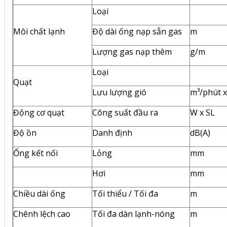
Loại
Môi chất lạnh
Độ dài ống nạp sẵn gas
m
Lượng gas nạp thêm
g/m
Loại
Quạt
Lưu lượng gió
m³/phút 
Động cơ quạt
Công suất đầu ra
W x SL
Độ ồn
Danh định
dB(A)
Ống kết nối
Lỏng
mm
Hơi
mm
Chiều dài ống
Tối thiểu / Tối đa
m
Chênh lệch cao
Tối đa dàn lạnh-nóng
m