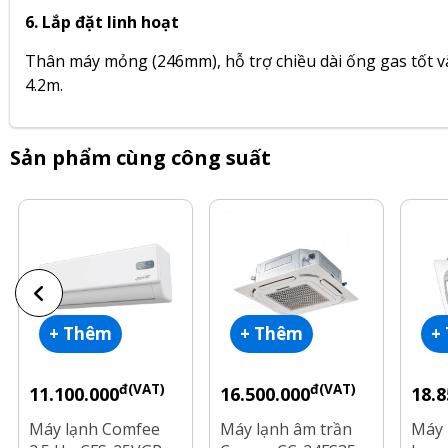
6. Lắp đặt linh hoạt
Thân máy mỏng (246mm), hỗ trợ chiều dài ống gas tốt và
4.2m.
Sản phẩm cùng công suất
+ Thêm
+ Thêm
+
đ(VAT)
đ(VAT)
11.100.000
16.500.000
18.8
Máy lạnh Comfee
Máy lạnh âm trần
Máy 