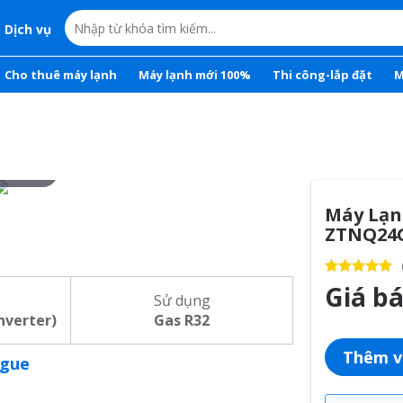
Dịch vụ
Cho thuê máy lạnh
Máy lạnh mới 100%
Thi công-lắp đặt
M
r to zoom
Máy Lạnh
ZTNQ24
Giá b
Sử dụng
inverter)
Gas R32
Thêm v
ogue