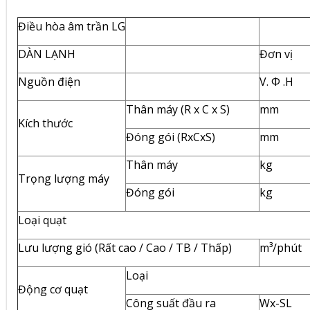
Điều hòa âm trần LG
DÀN LẠNH
Đơn vị
Nguồn điện
V. Φ .H
Thân máy (R x C x S)
mm
Kích thước
Đóng gói (RxCxS)
mm
Thân máy
kg
Trọng lượng máy
Đóng gói
kg
Loại quạt
Lưu lượng gió (Rất cao / Cao / TB / Thấp)
m³/phút
Loại
Động cơ quạt
Công suất đầu ra
Wx-SL