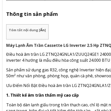
Thông tin sản phẩm
Tóm tắt nội dung
[
Ẩn
]
Máy Lạnh Âm Trần Cassette LG Inverter 2.5 Hp Z
Điều hoà âm trần LG ZTNQ24GNLA1/ZUUQ24GE1 24000BT
inverter 4 hướng là mẫu điều hòa công suất 24.000 BTU
Sản phẩm sử dụng
gas R32, công nghệ Inverter
hiện đại
50m² như văn phòng, phòng họp, quán cà phê, showroo
Ưu Điểm Nổi Bật Điều hoà âm trần LG ZTNQ24GNLA1
1. Thiết kế âm trần thẩm mỹ cao cấp
Toàn bộ dàn lạnh giấu trong trần thạch cao, chỉ lộ mặt 
sang trọng, hiện đại và tiết kiệm diện tích sàn – rất p