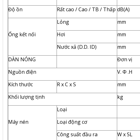
Độ ồn
Rất cao / Cao / TB / Thấp
dB(A)
Lỏng
mm
Ống kết nối
Hơi
mm
Nước xả (D.D. ID)
mm
DÀN NÓNG
Đơn vị
Nguồn điện
V. Φ .H
Kích thước
R x C x S
mm
Khối lượng tịnh
kg
Loại
Máy nén
Loại động cơ
Công suất đầu ra
W x SL