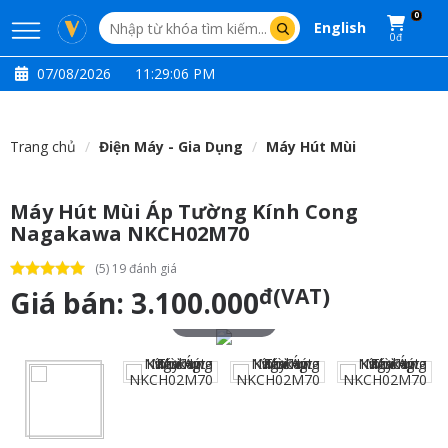
0
English
0đ
07/08/2026
11:29:06 PM
Trang chủ
Điện Máy - Gia Dụng
Máy Hút Mùi
Máy Hút Mùi Áp Tường Kính Cong
Nagakawa NKCH02M70
(5) 19 đánh giá
đ(VAT)
Giá bán:
3.100.000
Touch to zoom