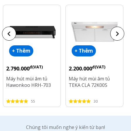
+ Thêm
+ Thêm
đ(VAT)
đ(VAT)
2.790.000
2.200.000
Máy hút mùi âm tủ
Máy hút mùi âm tủ
Hawonkoo HRH-703
TEKA CLA 72K00S
55
30
Chúng tôi muốn nghe ý kiến từ bạn!