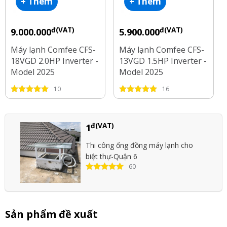
+ Thêm
+ Thêm
đ(VAT)
đ(VAT)
9.000.000
5.900.000
Máy lạnh Comfee CFS-
Máy lạnh Comfee CFS-
18VGD 2.0HP Inverter -
13VGD 1.5HP Inverter -
Model 2025
Model 2025
10
16
đ(VAT)
1
Thi công ống đồng máy lạnh cho
biệt thự-Quận 6
60
Sản phẩm đề xuất