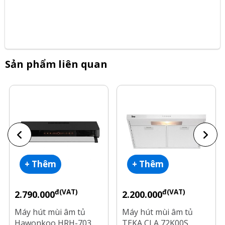
Sản phẩm liên quan
+ Thêm
+ Thêm
đ(VAT)
đ(VAT)
2.790.000
2.200.000
Máy hút mùi âm tủ
Máy hút mùi âm tủ
Hawonkoo HRH-703
TEKA CLA 72K00S