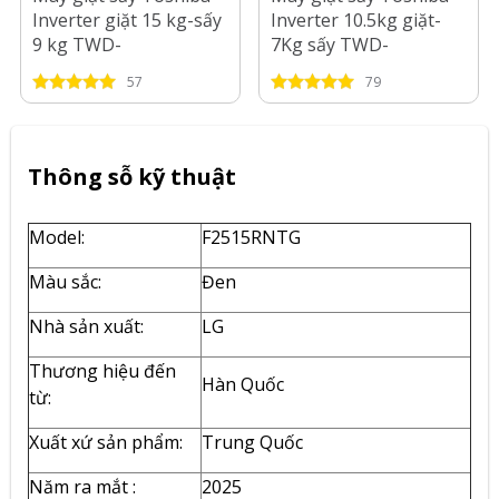
Inverter giặt 15 kg-sấy
Inverter 10.5kg giặt-
9 kg TWD-
7Kg sấy TWD-
T35BP160MWV(MG)
T27BZP115MWV(MG)
57
79
Thông sỗ kỹ thuật
Model:
F2515RNTG
Màu sắc:
Đen
Nhà sản xuất:
LG
Thương hiệu đến
Hàn Quốc
từ:
Xuất xứ sản phẩm:
Trung Quốc
Năm ra mắt :
2025