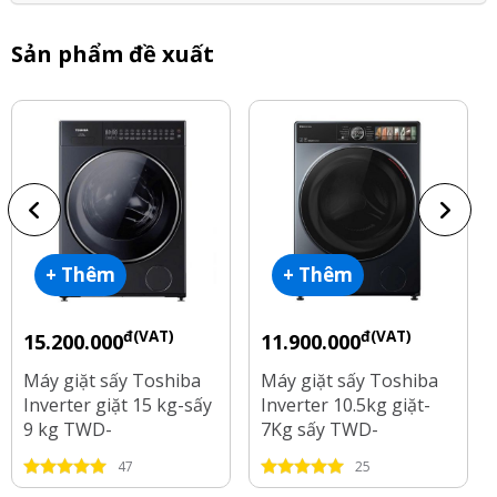
Sản phẩm đề xuất
+ Thêm
+ Thêm
đ(VAT)
đ(VAT)
15.200.000
11.900.000
Máy giặt sấy Toshiba
Máy giặt sấy Toshiba
Inverter giặt 15 kg-sấy
Inverter 10.5kg giặt-
9 kg TWD-
7Kg sấy TWD-
T35BP160MWV(MG)
T27BZP115MWV(MG)
47
25