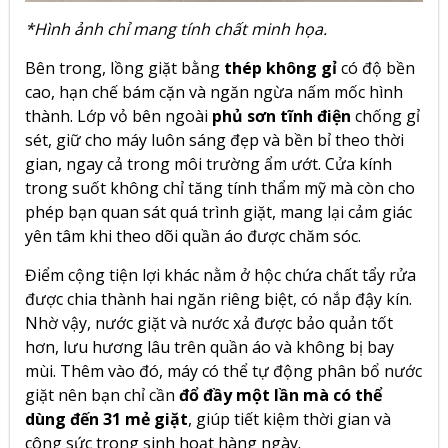
*Hình ảnh chỉ mang tính chất minh họa.
Bên trong, lồng giặt bằng
thép không gỉ
có độ bền
cao, hạn chế bám cặn và ngăn ngừa nấm mốc hình
thành. Lớp vỏ bên ngoài
phủ sơn tĩnh điện
chống gỉ
sét, giữ cho máy luôn sáng đẹp và bền bỉ theo thời
gian, ngay cả trong môi trường ẩm ướt. Cửa kính
trong suốt không chỉ tăng tính thẩm mỹ mà còn cho
phép bạn quan sát quá trình giặt, mang lại cảm giác
yên tâm khi theo dõi quần áo được chăm sóc.
Điểm cộng tiện lợi khác nằm ở hộc chứa chất tẩy rửa
được chia thành hai ngăn riêng biệt, có nắp đậy kín.
Nhờ vậy, nước giặt và nước xả được bảo quản tốt
hơn, lưu hương lâu trên quần áo và không bị bay
mùi. Thêm vào đó, máy có thể tự động phân bổ nước
giặt nên bạn chỉ cần
đổ đầy một lần mà có thể
dùng đến 31 mẻ giặt
, giúp tiết kiệm thời gian và
công sức trong sinh hoạt hàng ngày.