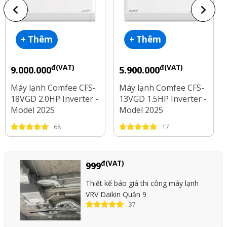
+ Thêm
+ Thêm
đ(VAT)
đ(VAT)
9.000.000
5.900.000
Máy lạnh Comfee CFS-
Máy lạnh Comfee CFS-
18VGD 2.0HP Inverter -
13VGD 1.5HP Inverter -
Model 2025
Model 2025
68
17
đ(VAT)
999
Thiết kế báo giá thi công máy lạnh
VRV Daikin Quận 9
37