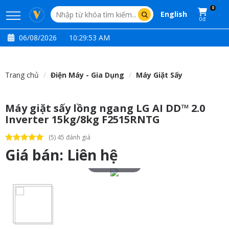
0
English
0đ
06/08/2026
10:29:54 AM
Trang chủ
Điện Máy - Gia Dụng
Máy Giặt Sấy
Máy giặt sấy lồng ngang LG AI DD™ 2.0
Inverter 15kg/8kg F2515RNTG
(5) 45 đánh giá
Giá bán:
Liên hệ
Touch to zoom