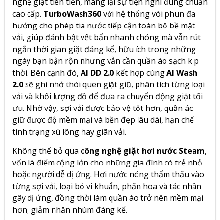
nghệ giặt tiên tiến, mang lại sự tiện nghi đúng chuẩn
cao cấp.
TurboWash360
với hệ thống vòi phun đa
hướng cho phép tia nước tiếp cận toàn bộ bề mặt
vải, giúp đánh bật vết bẩn nhanh chóng mà vẫn rút
ngắn thời gian giặt đáng kể, hữu ích trong những
ngày bạn bận rộn nhưng vẫn cần quần áo sạch kịp
thời. Bên cạnh đó,
AI DD 2.0
kết hợp cùng
AI Wash
2.0
sẽ ghi nhớ thói quen giặt giũ, phân tích từng loại
vải và khối lượng đồ để đưa ra chuyển động giặt tối
ưu. Nhờ vậy, sợi vải được bảo vệ tốt hơn, quần áo
giữ được độ mềm mại và bền đẹp lâu dài, hạn chế
tình trạng xù lông hay giãn vải.
Không thể bỏ qua
công nghệ giặt hơi nước Steam
,
vốn là điểm cộng lớn cho những gia đình có trẻ nhỏ
hoặc người dễ dị ứng. Hơi nước nóng thẩm thấu vào
từng sợi vải, loại bỏ vi khuẩn, phấn hoa và tác nhân
gây dị ứng, đồng thời làm quần áo trở nên mềm mại
hơn, giảm nhăn nhúm đáng kể.