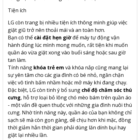
Tiện ích
LG còn trang bị nhiều tiện ích thông minh giúp việc
giặt giũ trở nên thoải mái và an toàn hơn.
Bạn có thể
cài đặt hẹn giờ
để máy tự động vận
hành đúng lúc mình mong muốn, rất tiện khi muốn
quần áo vừa giặt xong vào buổi sáng hoặc sau giờ
tan làm.
Tính năng
khóa trẻ em
và khóa nắp cũng mang lại
sự yên tâm cho các gia đình có bé nhỏ, ngăn chặn
việc vô tình bấm nhầm hoặc mở máy khi đang chạy.
Đặc biệt, LG còn tinh ý bổ sung
chế độ chăm sóc thú
cưng
, hỗ trợ loại bỏ lông chó mèo bám trên quần áo
- một vấn đề quen thuộc với những gia đình nuôi thú
cưng. Nhờ tính năng này, quần áo của bạn không chỉ
sạch sẽ mà còn gọn gàng, dễ chịu hơn khi mặc, đồng
thời giảm hẳn thời gian phải dùng lăn dính bụi hay
giặt lại nhiều lần.