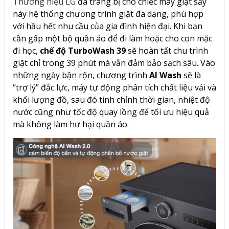
Thương hiệu LG
đã trang bị cho chiếc máy giặt sấy
này hệ thống chương trình giặt đa dạng, phù hợp
với hầu hết nhu cầu của gia đình hiện đại. Khi bạn
cần gấp một bộ quần áo để đi làm hoặc cho con mặc
đi học,
chế độ TurboWash 39
sẽ hoàn tất chu trình
giặt chỉ trong 39 phút mà vẫn đảm bảo sạch sâu. Vào
những ngày bận rộn, chương trình
AI Wash
sẽ là
“trợ lý” đắc lực, máy tự động phân tích chất liệu vải và
khối lượng đồ, sau đó tinh chỉnh thời gian, nhiệt độ
nước cũng như tốc độ quay lồng để tối ưu hiệu quả
mà không làm hư hại quần áo.