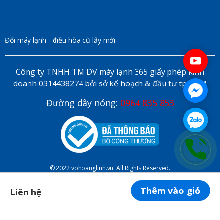
Đổi máy lạnh - điều hòa cũ lấy mới
Công ty TNHH TM DV máy lạnh 365 giấy phép kinh
doanh 0314438274 bởi sở kế hoạch & đầu tư tp HCM
Đường dây nóng:
0964 835 853
© 2022 vohoanglinh.vn. All Rights Reserved.
Thêm vào giỏ
Liên hệ
ĐẶT LỊCH HẸN ONLINE