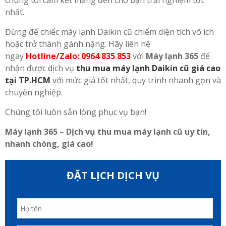
chúng tôi cam kết mang đến cho bạn trải nghiệm tốt
nhất.
Đừng để chiếc máy lạnh Daikin cũ chiếm diện tích vô ích
hoặc trở thành gánh nặng. Hãy liên hệ
ngay
Hotline/Zalo:
0964 835 853
với
Máy lạnh 365
để
nhận được dịch vụ
thu mua máy lạnh Daikin cũ giá cao
tại TP.HCM
với mức giá tốt nhất, quy trình nhanh gọn và
chuyên nghiệp.
Chúng tôi luôn sẵn lòng phục vụ bạn!
Máy lạnh 365
–
Dịch vụ thu mua máy lạnh cũ uy tín,
nhanh chóng, giá cao!
ĐẶT LỊCH DỊCH VỤ