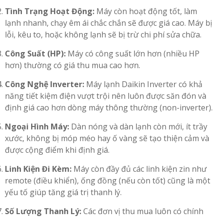
Tình Trạng Hoạt Động:
Máy còn hoạt động tốt, làm
lạnh nhanh, chạy êm ái chắc chắn sẽ được giá cao. Máy bị
lỗi, kêu to, hoặc không lạnh sẽ bị trừ chi phí sửa chữa.
Công Suất (HP):
Máy có công suất lớn hơn (nhiều HP
hơn) thường có giá thu mua cao hơn.
Công Nghệ Inverter:
Máy lạnh Daikin Inverter có khả
năng tiết kiệm điện vượt trội nên luôn được săn đón và
định giá cao hơn dòng máy thông thường (non-inverter).
Ngoại Hình Máy:
Dàn nóng và dàn lạnh còn mới, ít trầy
xước, không bị móp méo hay ố vàng sẽ tạo thiện cảm và
được cộng điểm khi định giá.
Linh Kiện Đi Kèm:
Máy còn đầy đủ các linh kiện zin như
remote (điều khiển), ống đồng (nếu còn tốt) cũng là một
yếu tố giúp tăng giá trị thanh lý.
Số Lượng Thanh Lý:
Các đơn vị thu mua luôn có chính