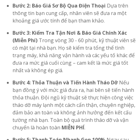
Bước 2: Báo Giá Sơ Bộ Qua Điện Thoại
Dựa trên
thông tin bạn cung cấp, nhân viên sẽ đưa ra một
khoảng giá ước tính để bạn tham khảo.
Bước 3: Kiểm Tra Tận Nơi & Báo Giá Chính Xác
(Miễn Phí)
Trong vòng 30 - 60 phút, kỹ thuật viên sẽ
có mặt tại nhà bạn. Họ sẽ kiểm tra tổng thể tình
trạng máy, khả năng vận hành và các yếu tố khác để
đưa ra mức giá cuối cùng – cam kết là mức giá tốt
nhất và không ép giá.
Bước 4: Thỏa Thuận và Tiến Hành Tháo Dỡ
Nếu
bạn đồng ý với mức giá đưa ra, hai bên sẽ tiến hành
thỏa thuận. Đội ngũ kỹ thuật sẽ thực hiện công việc
tháo dỡ máy lạnh một cách cẩn thận, chuyên nghiệp,
đảm bảo an toàn và không ảnh hưởng đến kết cấu
tường nhà bạn. Toàn bộ quá trình tháo dỡ và vận
chuyển là hoàn toàn
MIỄN PHÍ
.
Bước 5: Thanh Toán Nhanh Gọn 100%
Ngay sau